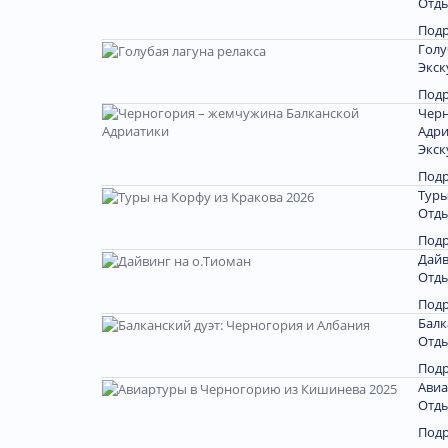
Отды
Под
Голу
Экск
Под
Черн
Адри
Экск
Под
Туры
Отды
Под
Дайв
Отды
Под
Балк
Отды
Под
Авиа
Отды
Под