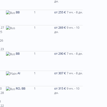
дн.
BB
1
от 255 €
7 нч. - 8 дн.
 27
1
от 269 €
9 нч. - 10
25
дн.
 26
 23
ВВ
1
от 290 €
7 нч. - 8 дн.
AI
1
от 307 €
7 нч. - 8 дн.
30
RO, BB
1
от 315 €
9 нч. - 10
 28
дн.
8
 22