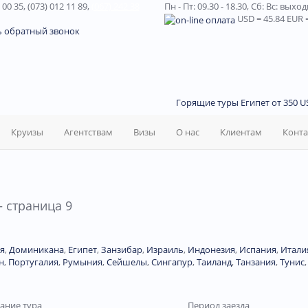
 00 35, (073) 012 11 89,
(067) 242 38
Пн - Пт: 09.30 - 18.30,
Сб: Вс: выхо
USD
= 45.84
EUR
=
ь обратный звонок
Горящие туры Египет от 350 US
Круизы
Агентствам
Визы
О нас
Клиентам
Конт
 страница 9
я
,
Доминиканa
,
Египет
,
Занзибар
,
Израиль
,
Индонезия
,
Испания
,
Итали
н
,
Португалия
,
Румыния
,
Сейшелы
,
Сингапур
,
Таиланд
,
Танзания
,
Тунис
ание тура
Период заезда