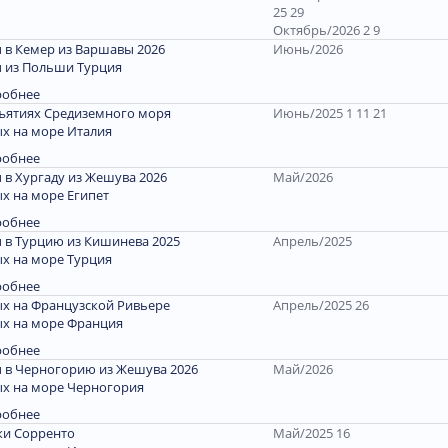
25 29
Октябрь/2026 2 9
 в Кемер из Варшавы 2026
Июнь/2026
 из Польши Турция
робнее
ъятиях Средиземного моря
Июнь/2025 1 11 21
х на море Италия
робнее
 в Хургаду из Жешува 2026
Май/2026
х на море Египет
робнее
 в Турцию из Кишинева 2025
Апрель/2025
х на море Турция
робнее
х на Французской Ривьере
Апрель/2025 26
х на море Франция
робнее
 в Черногорию из Жешува 2026
Май/2026
х на море Черногория
робнее
и Сорренто
Май/2025 16