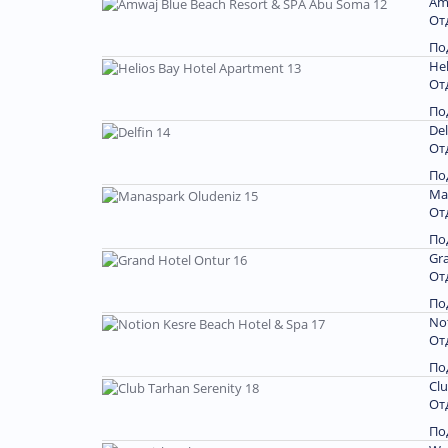
Am
От
По
Hel
От
По
Del
От
По
Ma
От
По
Gr
От
По
Not
От
По
Clu
От
По