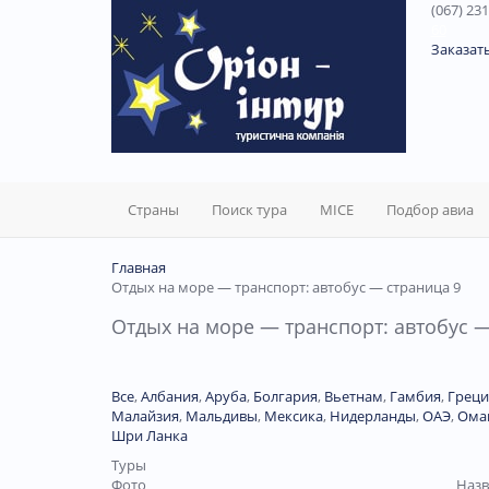
(067) 231
60
Заказат
Страны
Поиск тура
MICE
Подбор авиа
Главная
Отдых на море — транспорт: автобус — страница 9
Отдых на море — транспорт: автобус —
Все
,
Албания
,
Аруба
,
Болгария
,
Вьетнам
,
Гамбия
,
Греци
Малайзия
,
Мальдивы
,
Мексика
,
Нидерланды
,
ОАЭ
,
Ома
Шри Ланка
Туры
Фото
Назв