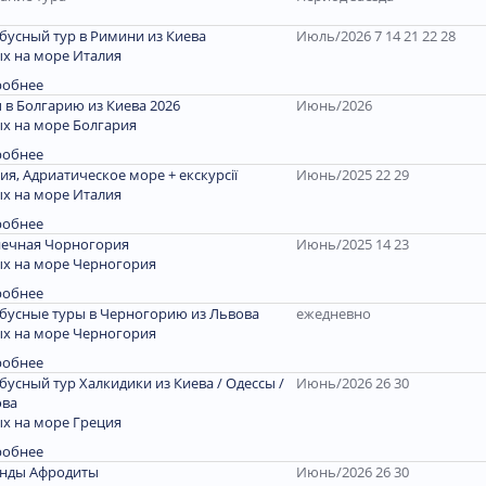
бусный тур в Римини из Киева
Июль/2026 7 14 21 22 28
х на море Италия
робнее
 в Болгарию из Киева 2026
Июнь/2026
х на море Болгария
робнее
ия, Адриатическое море + екскурсії
Июнь/2025 22 29
х на море Италия
робнее
ечная Чорногория
Июнь/2025 14 23
х на море Черногория
робнее
бусные туры в Черногорию из Львова
ежедневно
х на море Черногория
робнее
бусный тур Халкидики из Киева / Одессы /
Июнь/2026 26 30
ова
х на море Греция
робнее
енды Афродиты
Июнь/2026 26 30