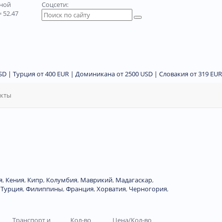
дной
Соцсети:
 52.47
D | Турция от 400 EUR | Доминикана от 2500 USD | Словакия от 319 EUR
акты
я
,
Кения
,
Кипр
,
Колумбия
,
Маврикий
,
Мадагаскар
,
,
Турция
,
Филиппины
,
Франция
,
Хорватия
,
Черногория
,
Транспорт и
Кол-во
Цена/Кол-во