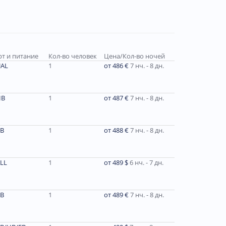
т и питание
Кол-во человек
Цена/Кол-во ночей
AL
1
от 486 €
7 нч. - 8 дн.
HB
1
от 487 €
7 нч. - 8 дн.
В
1
от 488 €
7 нч. - 8 дн.
LL
1
от 489 $
6 нч. - 7 дн.
В
1
от 489 €
7 нч. - 8 дн.