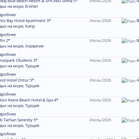
waj Blue Beach Resort & SPA Abu Soma 5*
Июль/2026
A
дых на море, Египет
дробнее
ios Bay Hotel Apartment 3*
Июль/2026
В
дых на море, Кипр
дробнее
fin 2*
Июль/2026
В
дых на море, Хорватия
дробнее
naspark Oludeniz 3*
Июль/2026
A
дых на море, Турция
дробнее
and Hotel Ontur 5*
Июль/2026
A
дых на море, Турция
дробнее
ion Kesre Beach Hotel & Spa 4*
Июль/2026
A
дых на море, Турция
дробнее
b Tarhan Serenity 5*
Июль/2026
A
дых на море, Турция
дробнее