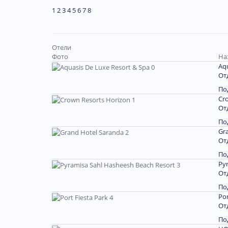
1
2
3
4
5
6
7
8
Отели
Фото
На
Aqu
От
По
Cr
От
По
Gr
От
По
Py
От
По
Por
От
По