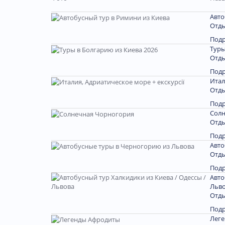
Авто
Отды
Под
Туры
Отды
Под
Итал
Отды
Под
Солн
Отды
Под
Авто
Отды
Под
Авто
Льв
Отды
Под
Лег