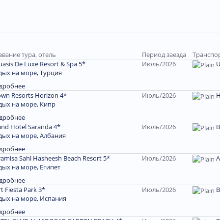
звание тура, отель
Период заезда
Транспор
asis De Luxe Resort & Spa 5*
Июль/2026
U
дых на море, Турция
дробнее
own Resorts Horizon 4*
Июль/2026
дых на море, Кипр
дробнее
and Hotel Saranda 4*
Июль/2026
В
дых на море, Албания
дробнее
ramisa Sahl Hasheesh Beach Resort 5*
Июль/2026
A
дых на море, Египет
дробнее
t Fiesta Park 3*
Июль/2026
В
дых на море, Испания
дробнее