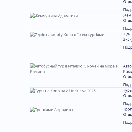
Отды
Под
Жем
Отды
Под
7 дн
Экск
Под
Авто
Рим
Отды
Под
Туры
Отды
Под
Тро
Отды
Под