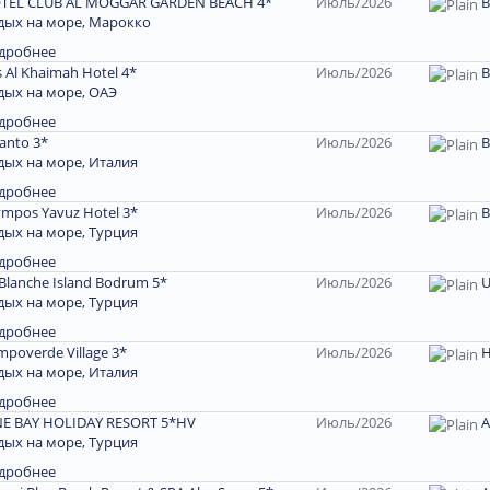
TEL CLUB AL MOGGAR GARDEN BEACH 4*
Июль/2026
B
дых на море, Марокко
дробнее
 Al Khaimah Hotel 4*
Июль/2026
В
дых на море, ОАЭ
дробнее
anto 3*
Июль/2026
B
дых на море, Италия
дробнее
ympos Yavuz Hotel 3*
Июль/2026
B
дых на море, Турция
дробнее
 Blanche Island Bodrum 5*
Июль/2026
U
дых на море, Турция
дробнее
mpoverde Village 3*
Июль/2026
дых на море, Италия
дробнее
NE BAY HOLIDAY RESORT 5*HV
Июль/2026
A
дых на море, Турция
дробнее