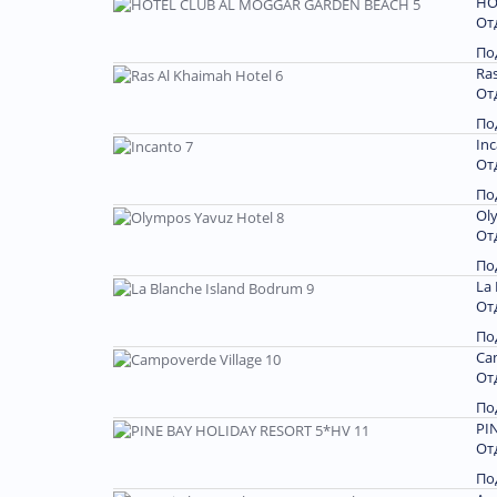
HO
От
По
Ras
От
По
Inc
От
По
Ol
От
По
La
От
По
Ca
От
По
PI
От
По