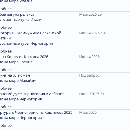
х на море Италия
робнее
бая лагуна релакса
Май/2026 29
урсионные туры Италия
робнее
огория – жемчужина Балканской
Июнь/2025 5 18 23
атики
урсионные туры Черногория
робнее
 на Корфу из Кракова 2026
Июнь/2026
х на море Греция
робнее
инг на о.Тиоман
Под запрос
х на море Малайзия
робнее
анский дуэт: Черногория и Албания
Июль/2025 31
х на море Черногория
робнее
ртуры в Черногорию из Кишинева 2025
Май/2025
х на море Черногория
робнее