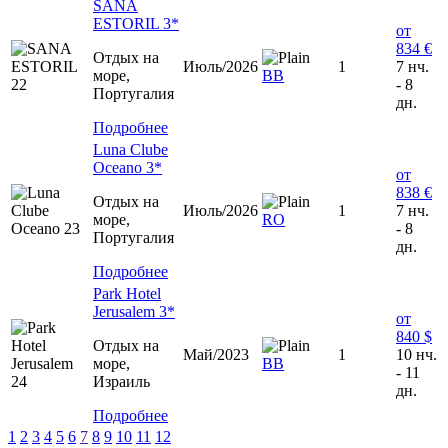
SANA
ESTORIL 3*
от
834 €
Отдых на
Июль/2026
1
7 нч.
море,
ВВ
- 8
Португалия
дн.
Подробнее
Luna Clube
Oceano 3*
от
838 €
Отдых на
Июль/2026
1
7 нч.
море,
RO
- 8
Португалия
дн.
Подробнее
Park Hotel
Jerusalem 3*
от
840 $
Отдых на
Май/2023
1
10 нч.
море,
ВВ
- 11
Израиль
дн.
Подробнее
1
2
3
4
5
6
7
8
9
10
11
12