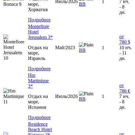
Июль/2026
1
7 нч.
море,
ВВ
- 8
Хорватия
дн.
Подробнее
Montefiore
Hotel
от
Jerusalem 3*
780 $
Отдых на
Май/2023
1
10 нч.
ВВ
море,
- 11
Израиль
дн.
Подробнее
Hm
Martinique
от
3*
786 €
Отдых на
Июль/2026
1
7 нч.
BB
море,
- 8
Испания
дн.
Подробнее
Residence
Beach Hotel
от
Netanya 3*