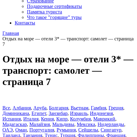
Страхование
Подарочные сертификаты
Памятка туриста
Что такое ”горящие” туры
Контакты
Главная
Отдых на море — отели 3* — транспорт: самолет — страница
7
Отдых на море — отели 3* —
транспорт: самолет —
страница 7
Все
,
Албания
,
Аруба
,
Болгария
,
Вьетнам
,
Гамбия
,
Греция
,
Доминиканa
,
Египет
,
Занзибар
,
Израиль
,
Индонезия
,
Испания
,
Италия
,
Кения
,
Кипр
,
Колумбия
,
Маврикий
,
Мадагаскар
,
Малайзия
,
Мальдивы
,
Мексика
,
Нидерланды
,
ОАЭ
,
Оман
,
Португалия
,
Румыния
,
Сейшелы
,
Сингапур
,
Таиланд
,
Танзания
,
Тунис
,
Турция
,
Филиппины
,
Франция
,