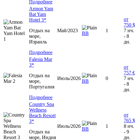
Подробнее
Armon Yam
Bat Yam
от
Hotel 3*
750 $
Отдых на
Май/2023
1
7 нч.
ВВ
море,
- 8
Израиль
дн.
Подробнее
Falesia Mar
3*
от
757 €
Отдых на
Июль/2026
0
7 нч.
море,
ВВ
- 8
Португалия
дн.
Подробнее
Country Spa
Wellness
от
Beach Resort
765 $
3*
Июль/2026
1
8 нч.
ВВ
Отдых на
- 9
море, Индия
дн.