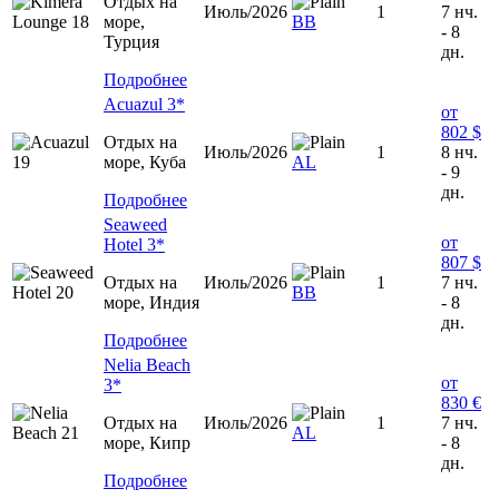
Отдых на
Июль/2026
1
7 нч.
море,
BB
- 8
Турция
дн.
Подробнее
Acuazul 3*
от
802 $
Отдых на
Июль/2026
1
8 нч.
море, Куба
AL
- 9
дн.
Подробнее
Seaweed
от
Hotel 3*
807 $
Отдых на
Июль/2026
1
7 нч.
ВВ
море, Индия
- 8
дн.
Подробнее
Nelia Beach
от
3*
830 €
Отдых на
Июль/2026
1
7 нч.
AL
море, Кипр
- 8
дн.
Подробнее