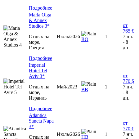
Подробнее
Maria Olga
& Annex
от
Studios 3*
765 €
Отдых на
Июль/2026
1
7 нч.
RO
море,
- 8
Греция
дн.
Подробнее
Imperial
Hotel Tel
от
Aviv 3*
770 $
Отдых на
Май/2023
1
7 нч.
ВВ
море,
- 8
Израиль
дн.
Подробнее
Atlantica
Sancta Napa
от
3*
770 €
Июль/2026
1
7 нч.
Отдых на
НВ