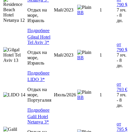
790 $
Отдых на
Май/2023
1
7 нч.
ВВ
море,
- 8
Израиль
дн.
Подробнее
Gilgal Hotel
Tel Aviv 3*
от
790 $
Отдых на
Май/2023
1
7 нч.
море,
ВВ
- 8
Израиль
дн.
Подробнее
LIDO 3*
от
Отдых на
793 €
море,
Июль/2026
1
7 нч.
ВВ
Португалия
- 8
дн.
Подробнее
Galil Hotel
Netanya 3*
от
795 $
Отдых на