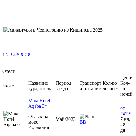
1
2
3
4
5
6
7
8
Отели
Цена/
Название
Период
Транспорт
Кол-во
Кол-
Фото
тура, отель
заезда
и питание
человек
во
ночей
Mina Hotel
Aqaba 3*
от
747 $
Отдых на
Май/2023
1
7 нч.
море,
BB
- 8
Иордания
дн.