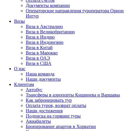
Оплата счётов
Документы компании
Операторские направления туроператора Орион
Интур
Визы
Виза в Австралию
Виза в Великобританию
Виза в Индию
Виза в Индонезию
Виза в Китай
Виза в Марокко
Виза в ОАЭ
Виза в США
О нас
Наша команда
Наши документы
Клиентам
Автобус
Трансферы в аэропорты Кишинева и Варшавы
Как забронировать тур
Оплата туров, возврат оплаты
Наши достижения
Подписка на горящие туры
Авиабилеты
Бронирование апартов в Хорватии