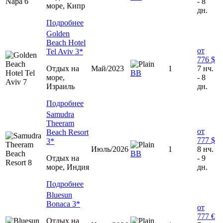
- 8
море, Кипр
дн.
Подробнее
Golden
Beach Hotel
от
Tel Aviv 3*
776 $
Отдых на
Май/2023
1
7 нч.
ВВ
море,
- 8
Израиль
дн.
Подробнее
Samudra
Theeram
от
Beach Resort
777 $
3*
Июль/2026
1
8 нч.
ВВ
Отдых на
- 9
море, Индия
дн.
Подробнее
Bluesun
Bonaca 3*
от
777 €
Отдых на