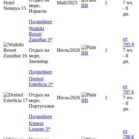
Май/2023
1
7 нч.
море,
ВВ
- 8
Израиль
дн.
Подробнее
Waikiki
Resort
от
Zanzibar 3*
795 $
Отдых на
Июль/2026
1
7 нч.
ВВ
море,
- 8
Занзибар
дн.
Подробнее
Dorisol
Estrelicia 3*
от
797 €
Отдых на
Июль/2026
1
7 нч.
море,
ВВ
- 8
Португалия
дн.
Подробнее
Kimera
Lounge 3*
от
798 €