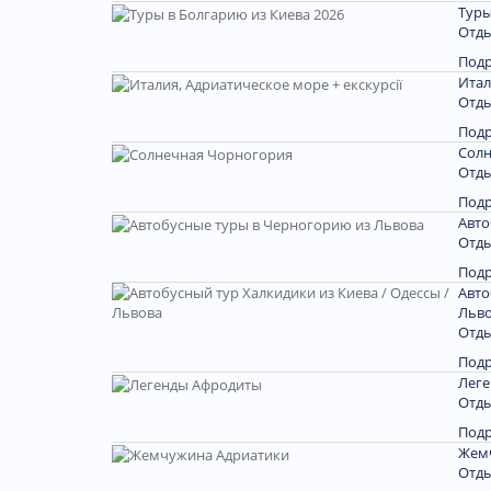
Туры
Отды
Под
Итал
Отды
Под
Солн
Отды
Под
Авто
Отды
Под
Авто
Льв
Отды
Под
Лег
Отды
Под
Жем
Отды