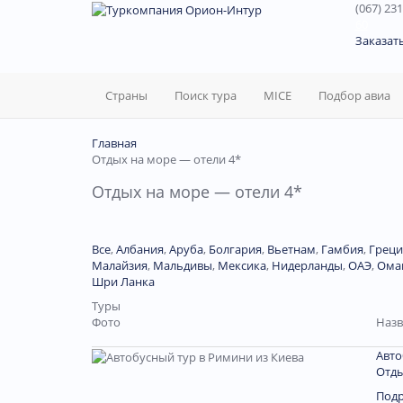
(067) 231
60
Заказат
Страны
Поиск тура
MICE
Подбор авиа
Главная
Отдых на море — отели 4*
Отдых на море — отели 4*
Все
,
Албания
,
Аруба
,
Болгария
,
Вьетнам
,
Гамбия
,
Греци
Малайзия
,
Мальдивы
,
Мексика
,
Нидерланды
,
ОАЭ
,
Ома
Шри Ланка
Туры
Фото
Назв
Авто
Отды
Под