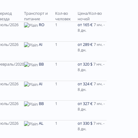
ериод
Транспорт и
Кол-во
Цена/Кол-во
аезда
питание
человек
ночей
юль/2026
RO
1
от 165 €
7 нч. -
8 дн.
юль/2026
AI
1
от 289 €
7 нч. -
8 дн.
евраль/2020
BB
1
от 320 $
7 нч. -
8 дн.
юль/2026
AI
1
от 324 €
7 нч. -
8 дн.
юль/2026
ВВ
1
от 327 €
7 нч. -
8 дн.
юль/2026
AL
1
от 330 $
7 нч. -
8 дн.