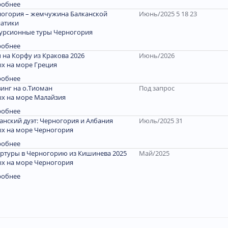
робнее
огория – жемчужина Балканской
Июнь/2025 5 18 23
атики
урсионные туры Черногория
робнее
 на Корфу из Кракова 2026
Июнь/2026
х на море Греция
робнее
инг на о.Тиоман
Под запрос
х на море Малайзия
робнее
анский дуэт: Черногория и Албания
Июль/2025 31
х на море Черногория
робнее
ртуры в Черногорию из Кишинева 2025
Май/2025
х на море Черногория
робнее