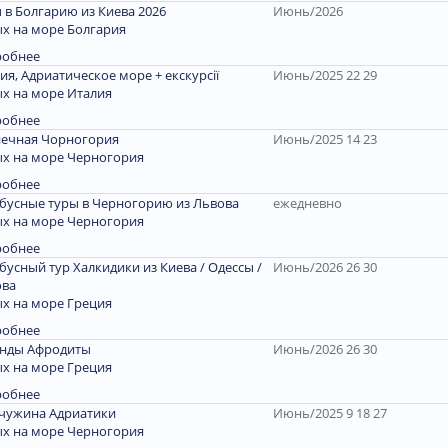
 в Болгарию из Киева 2026
Июнь/2026
х на море Болгария
робнее
ия, Адриатическое море + екскурсії
Июнь/2025 22 29
х на море Италия
робнее
ечная Чорногория
Июнь/2025 14 23
х на море Черногория
робнее
бусные туры в Черногорию из Львова
ежедневно
х на море Черногория
робнее
бусный тур Халкидики из Киева / Одессы /
Июнь/2026 26 30
ова
х на море Греция
робнее
енды Афродиты
Июнь/2026 26 30
х на море Греция
робнее
чужина Адриатики
Июнь/2025 9 18 27
х на море Черногория