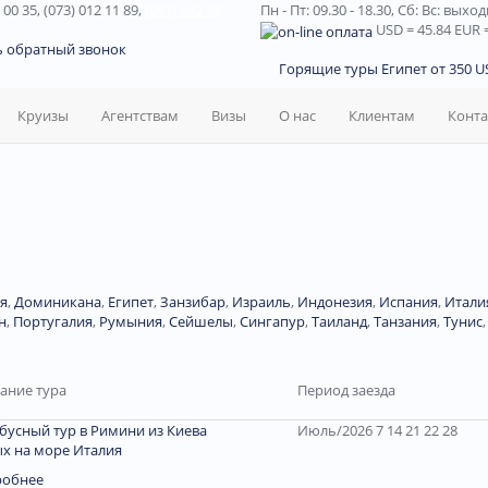
 00 35, (073) 012 11 89,
(067) 242 38
Пн - Пт: 09.30 - 18.30,
Сб: Вс: выхо
USD
= 45.84
EUR
=
ь обратный звонок
Горящие туры Египет от 350 US
Круизы
Агентствам
Визы
О нас
Клиентам
Конт
я
,
Доминиканa
,
Египет
,
Занзибар
,
Израиль
,
Индонезия
,
Испания
,
Итали
н
,
Португалия
,
Румыния
,
Сейшелы
,
Сингапур
,
Таиланд
,
Танзания
,
Тунис
ание тура
Период заезда
бусный тур в Римини из Киева
Июль/2026 7 14 21 22 28
х на море Италия
робнее