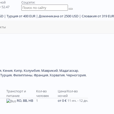
дной
Соцсети:
 52.47
D | Турция от 400 EUR | Доминикана от 2500 USD | Словакия от 319 EUR
акты
я
,
Кения
,
Кипр
,
Колумбия
,
Маврикий
,
Мадагаскар
,
,
Турция
,
Филиппины
,
Франция
,
Хорватия
,
Черногория
,
Транспорт и
Кол-во
Цена/Кол-во
питание
человек
ночей
RO, BB, HB
1
от 0 €
11 нч. - 12 дн.