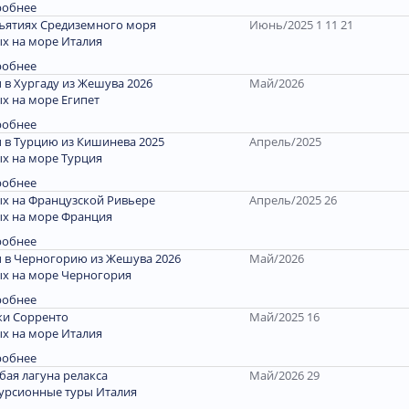
робнее
ъятиях Средиземного моря
Июнь/2025 1 11 21
х на море Италия
робнее
 в Хургаду из Жешува 2026
Май/2026
х на море Египет
робнее
 в Турцию из Кишинева 2025
Апрель/2025
х на море Турция
робнее
х на Французской Ривьере
Апрель/2025 26
х на море Франция
робнее
 в Черногорию из Жешува 2026
Май/2026
х на море Черногория
робнее
и Сорренто
Май/2025 16
х на море Италия
робнее
бая лагуна релакса
Май/2026 29
урсионные туры Италия