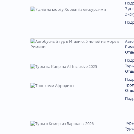
Под
7 дн
Экск
Под
Авто
Рим
Отды
Под
Туры
Отды
Под
Тро
Отды
Под
Туры
Туры