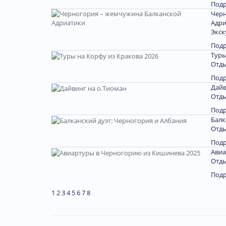
Под
Черн
Адри
Экск
Под
Туры
Отды
Под
Дайв
Отды
Под
Балк
Отды
Под
Авиа
Отды
Под
1
2
3
4
5
6
7
8