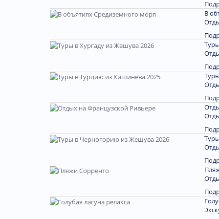
Под
В об
Отды
Под
Туры
Отды
Под
Туры
Отды
Под
Отды
Отды
Под
Туры
Отды
Под
Пляж
Отды
Под
Голу
Экск