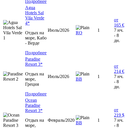
Подробнее
Agua
Hotels Sal
Vila Verde
от
4*
165 €
Июль/2026
1
7 нч.
Отдых на
RO
- 8
море, Кабо
дн.
- Верде
Подробнее
Paradise
Resort 3*
от
214 €
Отдых на
Июль/2026
1
7 нч.
море,
BB
- 8
Греция
дн.
Подробнее
Ocean
Paradise
от
Resort 3*
219 $
Отдых на
Февраль/2020
1
7 нч.
BB
море,
- 8