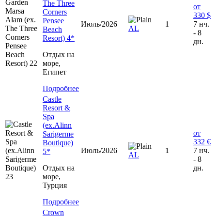
The Three
от
Corners
330 $
Pensee
Июль/2026
1
7 нч.
AL
Beach
- 8
Resort) 4*
дн.
Отдых на
море,
Египет
Подробнее
Castle
Resort &
Spa
(ex.Alinn
от
Sarigerme
332 €
Boutique)
Июль/2026
1
7 нч.
5*
AL
- 8
Отдых на
дн.
море,
Турция
Подробнее
Crown