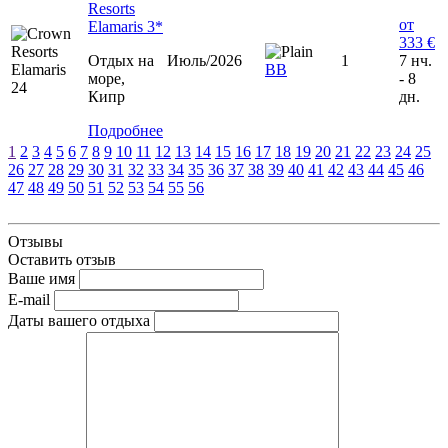
Resorts
от
Elamaris 3*
333 €
Отдых на
Июль/2026
1
7 нч.
ВВ
море,
- 8
Кипр
дн.
Подробнее
1
2
3
4
5
6
7
8
9
10
11
12
13
14
15
16
17
18
19
20
21
22
23
24
25
26
27
28
29
30
31
32
33
34
35
36
37
38
39
40
41
42
43
44
45
46
47
48
49
50
51
52
53
54
55
56
Отзывы
Оставить отзыв
Ваше имя
E-mail
Даты вашего отдыха