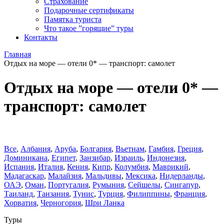
Страхование
Подарочные сертификаты
Памятка туриста
Что такое ”горящие” туры
Контакты
Главная
Отдых на море — отели 0* — транспорт: самолет
Отдых на море — отели 0* —
транспорт: самолет
Все
,
Албания
,
Аруба
,
Болгария
,
Вьетнам
,
Гамбия
,
Греция
,
Доминиканa
,
Египет
,
Занзибар
,
Израиль
,
Индонезия
,
Испания
,
Италия
,
Кения
,
Кипр
,
Колумбия
,
Маврикий
,
Мадагаскар
,
Малайзия
,
Мальдивы
,
Мексика
,
Нидерланды
,
ОАЭ
,
Оман
,
Португалия
,
Румыния
,
Сейшелы
,
Сингапур
,
Таиланд
,
Танзания
,
Тунис
,
Турция
,
Филиппины
,
Франция
,
Хорватия
,
Черногория
,
Шри Ланка
Туры