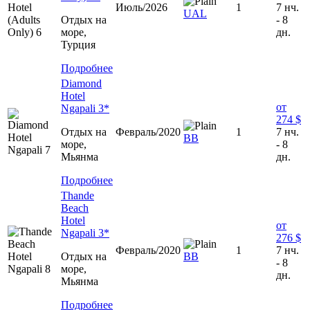
Июль/2026
1
7 нч.
UAL
Отдых на
- 8
море,
дн.
Турция
Подробнее
Diamond
Hotel
от
Ngapali 3*
274 $
Отдых на
Февраль/2020
1
7 нч.
BB
море,
- 8
Мьянма
дн.
Подробнее
Thande
Beach
Hotel
от
Ngapali 3*
276 $
Февраль/2020
1
7 нч.
Отдых на
BB
- 8
море,
дн.
Мьянма
Подробнее