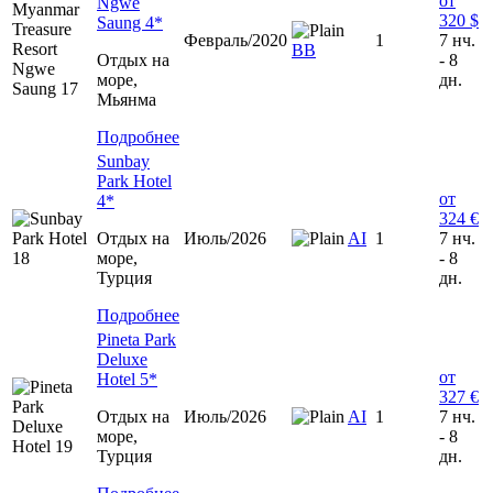
от
Ngwe
320 $
Saung 4*
Февраль/2020
1
7 нч.
BB
Отдых на
- 8
море,
дн.
Мьянма
Подробнее
Sunbay
Park Hotel
от
4*
324 €
Отдых на
Июль/2026
AI
1
7 нч.
море,
- 8
Турция
дн.
Подробнее
Pineta Park
Deluxe
от
Hotel 5*
327 €
Отдых на
Июль/2026
AI
1
7 нч.
море,
- 8
Турция
дн.