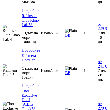
Мьянма
дн.
Подробнее
Robinson
Club Khao
от
Lak 5*
229 $
Отдых на
Июль/2026
1
7 нч.
BB
море,
- 8
Таиланд
дн.
Подробнее
Kalimera
Hotel 3*
от
241 €
Отдых на
Июль/2026
1
7 нч.
море,
BB
- 8
Греция
дн.
Подробнее
Thor
Exclusive
Hotel
от
(Adults
270 €
Only) 5*