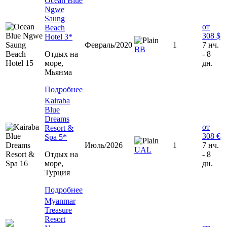
Ocean Blue
Ngwe
Saung
от
Beach
308 $
Hotel 3*
Февраль/2020
1
7 нч.
BB
Отдых на
- 8
море,
дн.
Мьянма
Подробнее
Kairaba
Blue
Dreams
от
Resort &
308 €
Spa 5*
Июль/2026
1
7 нч.
UAL
Отдых на
- 8
море,
дн.
Турция
Подробнее
Myanmar
Treasure
Resort