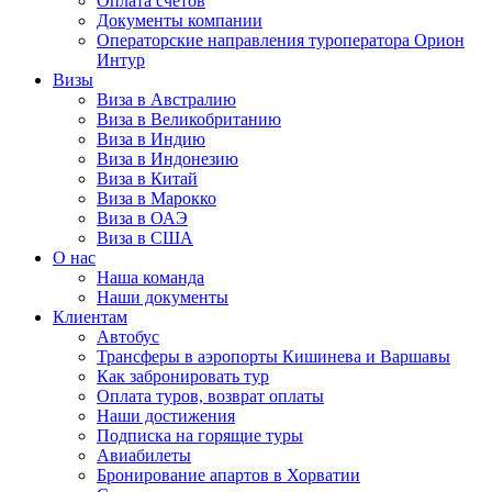
Оплата счётов
Документы компании
Операторские направления туроператора Орион
Интур
Визы
Виза в Австралию
Виза в Великобританию
Виза в Индию
Виза в Индонезию
Виза в Китай
Виза в Марокко
Виза в ОАЭ
Виза в США
О нас
Наша команда
Наши документы
Клиентам
Автобус
Трансферы в аэропорты Кишинева и Варшавы
Как забронировать тур
Оплата туров, возврат оплаты
Наши достижения
Подписка на горящие туры
Авиабилеты
Бронирование апартов в Хорватии