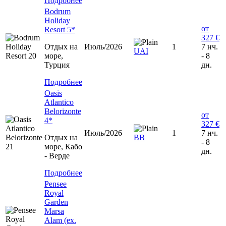
Подробнее
Bodrum
Holiday
от
Resort 5*
327 €
Отдых на
Июль/2026
1
7 нч.
UAI
море,
- 8
Турция
дн.
Подробнее
Oasis
Atlantico
Belorizonte
от
4*
327 €
Июль/2026
1
7 нч.
Отдых на
ВВ
- 8
море, Кабо
дн.
- Верде
Подробнее
Pensee
Royal
Garden
Marsa
Alam (ex.