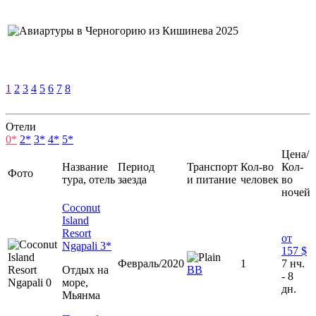
1
2
3
4
5
6
7
8
Отели
0*
2*
3*
4*
5*
Цена/
Название
Период
Транспорт
Кол-во
Кол-
Фото
тура, отель
заезда
и питание
человек
во
ночей
Coconut
Island
Resort
от
Ngapali 3*
157 $
Февраль/2020
1
7 нч.
Отдых на
BB
- 8
море,
дн.
Мьянма