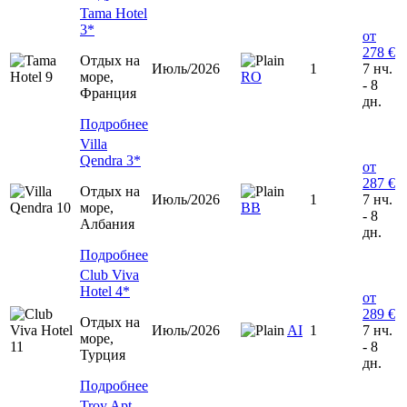
Tama Hotel
3*
от
278 €
Отдых на
Июль/2026
1
7 нч.
море,
RO
- 8
Франция
дн.
Подробнее
Villa
Qendra 3*
от
287 €
Отдых на
Июль/2026
1
7 нч.
море,
ВВ
- 8
Албания
дн.
Подробнее
Club Viva
Hotel 4*
от
289 €
Отдых на
Июль/2026
AI
1
7 нч.
море,
- 8
Турция
дн.
Подробнее
Troy Apt