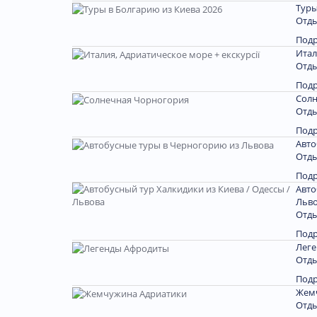
Туры
Отды
Под
Итал
Отды
Под
Солн
Отды
Под
Авто
Отды
Под
Авто
Льв
Отды
Под
Лег
Отды
Под
Жем
Отды