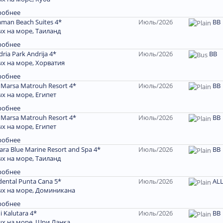
робнее
man Beach Suites 4*
Июль/2026
ВВ
х на море, Таиланд
робнее
ria Park Andrija 4*
Июль/2026
ВВ
х на море, Хорватия
робнее
r Marsa Matrouh Resort 4*
Июль/2026
ВВ
х на море, Египет
робнее
r Marsa Matrouh Resort 4*
Июль/2026
ВВ
х на море, Египет
робнее
ara Blue Marine Resort and Spa 4*
Июль/2026
ВВ
х на море, Таиланд
робнее
dental Punta Cana 5*
Июль/2026
AL
х на море, Доминиканa
робнее
i Kalutara 4*
Июль/2026
ВВ
х на море, Шри Ланка