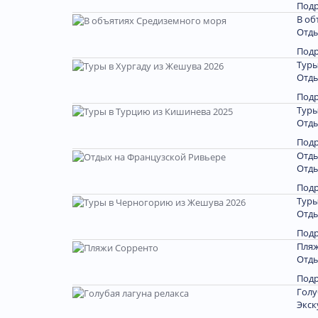
Под
В об
Отды
Под
Туры
Отды
Под
Туры
Отды
Под
Отды
Отды
Под
Туры
Отды
Под
Пляж
Отды
Под
Голу
Экск