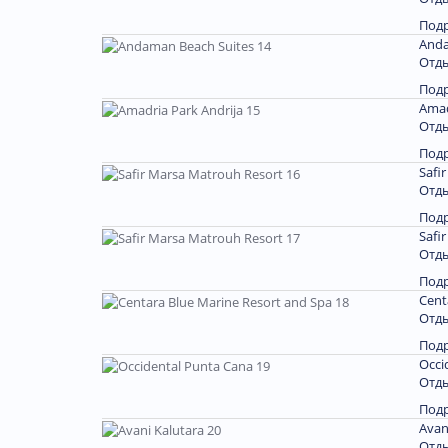
Под
Anda
Отды
Под
Amad
Отды
Под
Safi
Отды
Под
Safi
Отды
Под
Cent
Отды
Под
Occi
Отды
Под
Avan
Отды