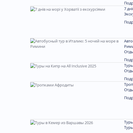
Под
7 дн
Экск
Под
Авто
Рим
Отды
Под
Туры
Отды
Под
Тро
Отды
Под
Туры
Туры