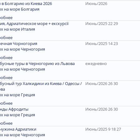
 в Болгарию из Киева 2026
Июнь/2026
х на море Болгария
робнее
ия, Адриатическое море + екскурсії
Июнь/2025 22 29
х на море Италия
робнее
ечная Чорногория
Июнь/2025 14 23
х на море Черногория
робнее
бусные туры в Черногорию из Львова
ежедневно
х на море Черногория
робнее
бусный тур Халкидики из Киева / Одессы /
Июнь/2026 26 30
ова
х на море Греция
робнее
енды Афродиты
Июнь/2026 26 30
х на море Греция
робнее
чужина Адриатики
Июнь/2025 9 18 27
х на море Черногория