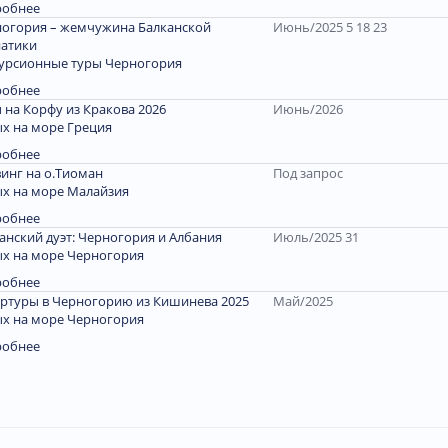
робнее
огория – жемчужина Балканской
Июнь/2025 5 18 23
атики
урсионные туры Черногория
робнее
 на Корфу из Кракова 2026
Июнь/2026
х на море Греция
робнее
инг на о.Тиоман
Под запрос
х на море Малайзия
робнее
анский дуэт: Черногория и Албания
Июль/2025 31
х на море Черногория
робнее
ртуры в Черногорию из Кишинева 2025
Май/2025
х на море Черногория
робнее