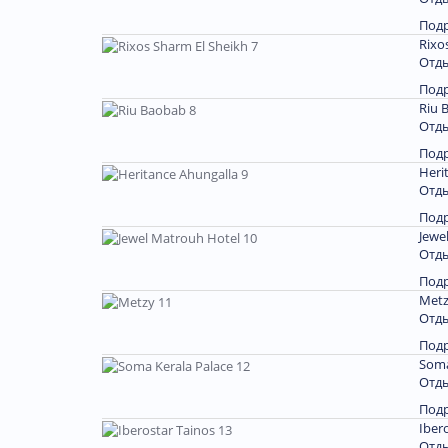
Под
Rixo
Отды
Под
Riu 
Отды
Под
Heri
Отды
Под
Jewe
Отды
Под
Metz
Отды
Под
Soma
Отды
Под
Iber
Отды