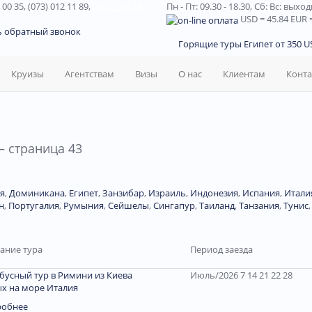
 00 35, (073) 012 11 89,
(067) 242 38
Пн - Пт: 09.30 - 18.30,
Сб: Вс: выхо
USD
= 45.84
EUR
=
ь обратный звонок
Горящие туры Египет от 350 US
Круизы
Агентствам
Визы
О нас
Клиентам
Конт
— страница 43
я
,
Доминиканa
,
Египет
,
Занзибар
,
Израиль
,
Индонезия
,
Испания
,
Итали
н
,
Португалия
,
Румыния
,
Сейшелы
,
Сингапур
,
Таиланд
,
Танзания
,
Тунис
ание тура
Период заезда
бусный тур в Римини из Киева
Июль/2026 7 14 21 22 28
х на море Италия
робнее