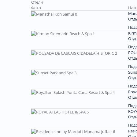
Отели
Фото
Назв
Mana
Отды
Под
Kirm
Отды
Под
POUS
Отды
Под
Suns
Отды
Под
Roya
Отды
Под
ROYA
Отды
Под
Resi
Отды