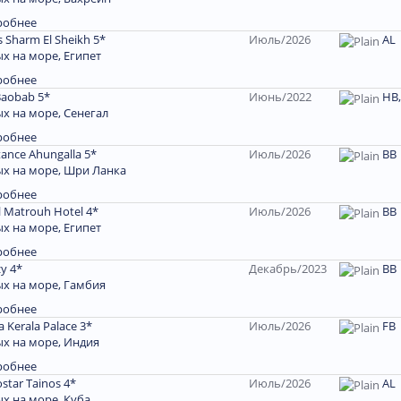
робнее
s Sharm El Sheikh 5*
Июль/2026
АL
х на море, Египет
робнее
Baobab 5*
Июнь/2022
HB,
х на море, Сенегал
робнее
tance Ahungalla 5*
Июль/2026
ВВ
х на море, Шри Ланка
робнее
l Matrouh Hotel 4*
Июль/2026
ВВ
х на море, Египет
робнее
y 4*
Декабрь/2023
BB
х на море, Гамбия
робнее
 Kerala Palace 3*
Июль/2026
FB
х на море, Индия
робнее
ostar Tainos 4*
Июль/2026
AL
х на море, Куба