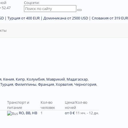
дной
Соцсети:
 52.47
D | Турция от 400 EUR | Доминикана от 2500 USD | Словакия от 319 EUR
акты
я
,
Кения
,
Кипр
,
Колумбия
,
Маврикий
,
Мадагаскар
,
,
Турция
,
Филиппины
,
Франция
,
Хорватия
,
Черногория
,
Транспорт и
Кол-во
Цена/Кол-во
питание
человек
ночей
RO, BB, HB
1
от 0 €
11 нч. - 12 дн.