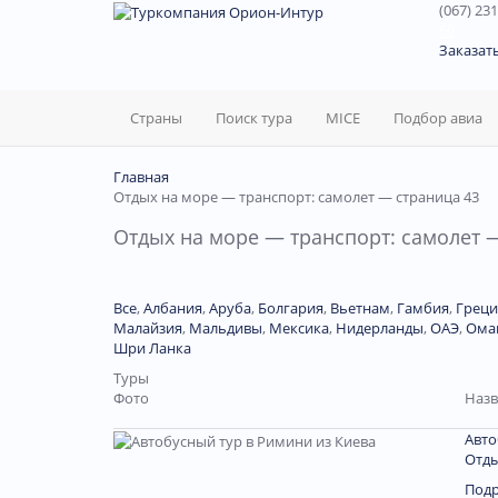
(067) 231
60
Заказат
Страны
Поиск тура
MICE
Подбор авиа
Главная
Отдых на море — транспорт: самолет — страница 43
Отдых на море — транспорт: самолет 
Все
,
Албания
,
Аруба
,
Болгария
,
Вьетнам
,
Гамбия
,
Греци
Малайзия
,
Мальдивы
,
Мексика
,
Нидерланды
,
ОАЭ
,
Ома
Шри Ланка
Туры
Фото
Назв
Авто
Отды
Под