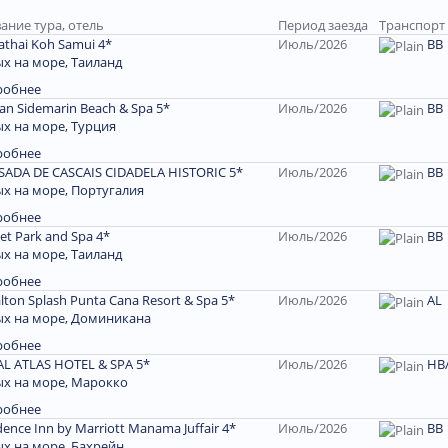
ание тура, отель
Период заезда
Транспорт
thai Koh Samui 4*
Июль/2026
ВВ
х на море, Таиланд
робнее
an Sidemarin Beach & Spa 5*
Июль/2026
ВВ
х на море, Турция
робнее
ADA DE CASCAIS CIDADELA HISTORIC 5*
Июль/2026
ВВ
х на море, Португалия
робнее
et Park and Spa 4*
Июль/2026
ВВ
х на море, Таиланд
робнее
lton Splash Punta Cana Resort & Spa 5*
Июль/2026
AL
х на море, Доминиканa
робнее
L ATLAS HOTEL & SPA 5*
Июль/2026
НВ/
х на море, Марокко
робнее
dence Inn by Marriott Manama Juffair 4*
Июль/2026
BB
х на море, Бахрейн