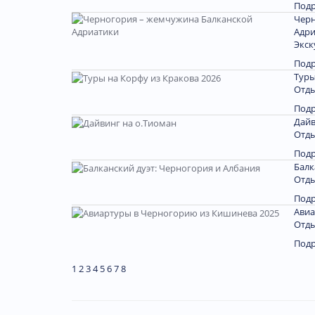
Под
Черн
Адри
Экск
Под
Туры
Отды
Под
Дайв
Отды
Под
Балк
Отды
Под
Авиа
Отды
Под
1
2
3
4
5
6
7
8