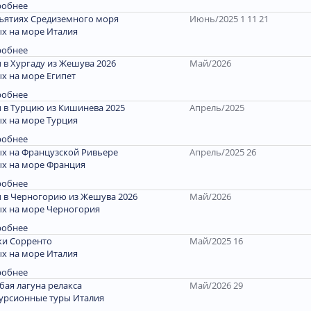
робнее
ъятиях Средиземного моря
Июнь/2025 1 11 21
х на море Италия
робнее
 в Хургаду из Жешува 2026
Май/2026
х на море Египет
робнее
 в Турцию из Кишинева 2025
Апрель/2025
х на море Турция
робнее
х на Французской Ривьере
Апрель/2025 26
х на море Франция
робнее
 в Черногорию из Жешува 2026
Май/2026
х на море Черногория
робнее
и Сорренто
Май/2025 16
х на море Италия
робнее
бая лагуна релакса
Май/2026 29
урсионные туры Италия