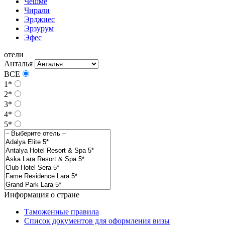
Чешме
Чирали
Эрджиес
Эрзурум
Эфес
отели
Анталья
ВСЕ
1*
2*
3*
4*
5*
Информация о стране
Таможенные правила
Список документов для оформления визы