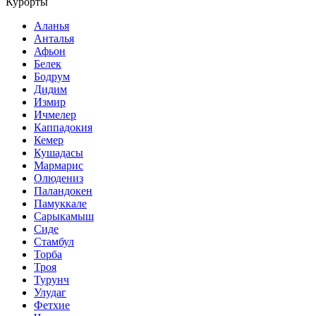
Курорты
Аланья
Анталья
Афьон
Белек
Бодрум
Дидим
Измир
Ичмелер
Каппадокия
Кемер
Кушадасы
Мармарис
Олюдениз
Паландокен
Памуккале
Сарыкамыш
Сиде
Стамбул
Торба
Троя
Турунч
Улудаг
Фетхие