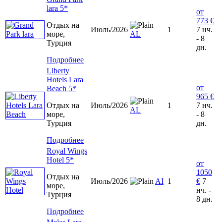
lara 5*
от
773 €
Отдых на
Июль/2026
1
7 нч.
море,
AL
- 8
Турция
дн.
Подробнее
Liberty
Hotels Lara
от
Beach 5*
965 €
Отдых на
Июль/2026
1
7 нч.
AL
море,
- 8
Турция
дн.
Подробнее
Royal Wings
Hotel 5*
от
1050
Отдых на
Июль/2026
AI
1
€
7
море,
нч. -
Турция
8 дн.
Подробнее