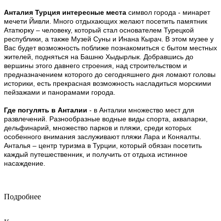
Анталия Турция интересные места
символ города - минарет
мечети Йивли. Много отдыхающих желают посетить памятник
Ататюрку – человеку, который стал основателем Турецкой
республики, а также Музей Суны и Инана Кырач. В этом музее у
Вас будет возможность поближе познакомиться с бытом местных
жителей, подняться на Башню Хыдырлык. Добравшись до
вершины этого давнего строения, над строительством и
предназначением которого до сегодняшнего дня ломают головы
историки, есть прекрасная возможность насладиться морскими
пейзажами и панорамами города.
Где погулять в Анталии
- в Анталии множество мест для
развлечений. Разнообразные водные виды спорта, аквапарки,
дельфинарий, множество парков и пляжи, среди которых
особенного внимания заслуживают пляжи Лара и Коняалты.
Анталья – центр туризма в Турции, который обязан посетить
каждый путешественник, и получить от отдыха истинное
насаждение.
Подробнее