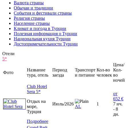
Валюта страны
Обычаи и традиции
События и фестивали страны
Религия страны
Население страны
Климат и погода в Турции
Полезная информация о Турции
Национальная кухня Турции
Достопримечательности Турции
Отели
5*
Цена/
Название
Период
Транспорт
Кол-во
Кол-
Фото
тура, отель
заезда
и питание
человек
во
ночей
Club Hotel
Sera 5*
от
652 €
Отдых на
Июль/2026
1
7 нч.
море,
AL
- 8
Турция
дн.
Подробнее
Grand Park