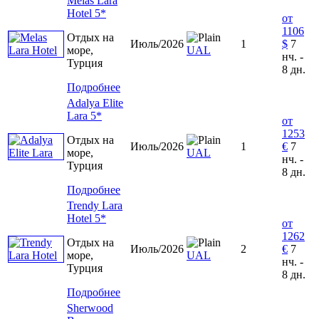
Melas Lara
Hotel 5*
от
1106
Отдых на
Июль/2026
1
$
7
море,
UAL
нч. -
Турция
8 дн.
Подробнее
Adalya Elite
Lara 5*
от
1253
Отдых на
Июль/2026
1
€
7
море,
UAL
нч. -
Турция
8 дн.
Подробнее
Trendy Lara
Hotel 5*
от
1262
Отдых на
Июль/2026
2
€
7
море,
UAL
нч. -
Турция
8 дн.
Подробнее
Sherwood