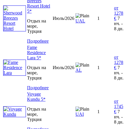
Breezes
Resort Hotel
от
5*
1278
Июль/2026
1
€
7
Отдых на
UAL
нч. -
море,
8 дн.
Турция
Подробнее
Fame
Residence
от
Lara 5*
1278
Отдых на
Июль/2026
1
€
7
AL
море,
нч. -
Турция
8 дн.
Подробнее
Voyage
Kundu 5*
от
1745
Отдых на
1
€
7
море,
UAI
нч. -
Турция
8 дн.