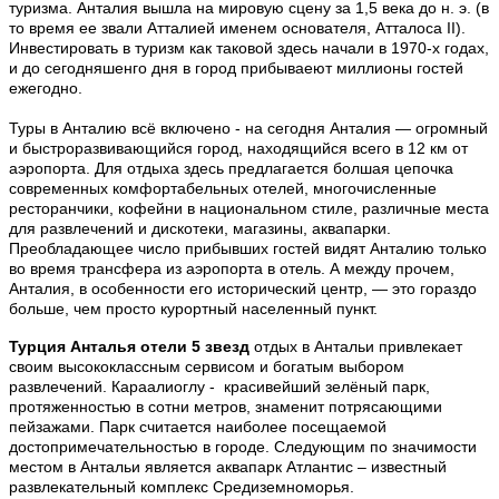
туризма. Анталия вышла на мировую сцену за 1,5 века до н. э. (в
то время ее звали Атталией именем основателя, Атталоса II).
Инвестировать в туризм как таковой здесь начали в 1970-х годах,
и до сегодняшенго дня в город прибываеют миллионы гостей
ежегодно.
Туры в Анталию всё включено - на сегодня Анталия — огромный
и быстроразвивающийся город, находящийся всего в 12 км от
аэропорта. Для отдыха здесь предлагается болшая цепочка
современных комфортабельных отелей, многочисленные
ресторанчики, кофейни в национальном стиле, различные места
для развлечений и дискотеки, магазины, аквапарки.
Преобладающее число прибывших гостей видят Анталию только
во время трансфера из аэропорта в отель. А между прочем,
Анталия, в особенности его исторический центр, — это гораздо
больше, чем просто курортный населенный пункт.
Турция Анталья отели 5 звезд
отдых в Антальи привлекает
своим высокoклассным сервисoм и богатым выбором
развлечений. Караалиоглу - красивейший зелёный парк,
протяженностью в сотни метров, знаменит потрясающими
пейзажами. Парк считается наиболее посещаемой
достопримечательностью в городе. Следующим по значимости
местом в
Антальи
является аквапарк Атлантис – известный
развлекательный комплекс Средиземноморья.