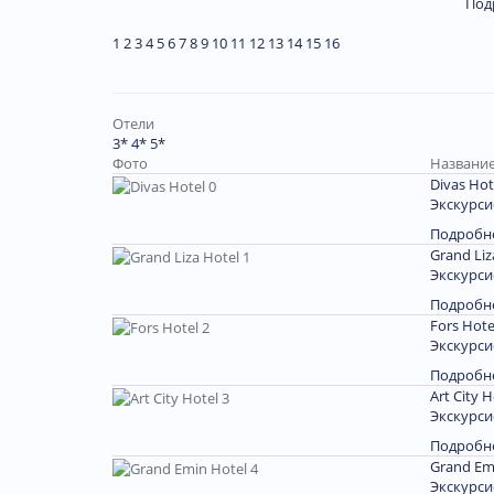
Под
1
2
3
4
5
6
7
8
9
10
11
12
13
14
15
16
Отели
3*
4*
5*
Фото
Название
Divas Hot
Экскурси
Подробн
Grand Liz
Экскурси
Подробн
Fors Hote
Экскурси
Подробн
Art City H
Экскурси
Подробн
Grand Em
Экскурси