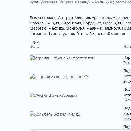
бронирования и отправьте заявку. С Вами сразу свяжет
Все
,
Австралия
,
Австрия
,
Албания
,
Аргентина
,
Армения
,
Израиль
,
Индия
,
Индонезия
,
Иордания
,
Ирландия
,
Исл
Марокко
,
Мексика
,
Монголия
,
Мьянма
,
Намибия
,
Нид
Танзания
,
Тунис
,
Турция
,
Уганда
,
Украина
,
Филиппины
,
Туры
Фото
Наз
Изр
Экс
Под
Ист
Экс
Под
Wee
Экс
Под
Кол
Экс
Под