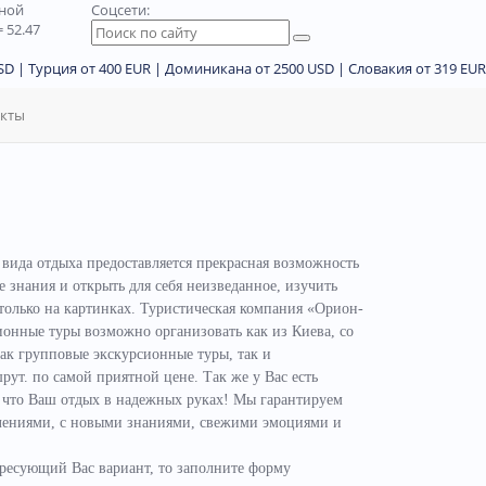
дной
Соцсети:
 52.47
D | Турция от 400 EUR | Доминикана от 2500 USD | Словакия от 319 EUR
акты
 вида отдыха предоставляется прекрасная возможность
знания и открыть для себя неизведанное, изучить
 только на картинках. Туристическая компания «Орион-
онные туры возможно организовать как из Киева, со
как групповые экскурсионные туры, так и
т. по самой приятной цене. Так же у Вас есть
, что Ваш отдых в надежных руках! Мы гарантируем
атлениями, с новыми знаниями, свежими эмоциями и
ресующий Вас вариант, то заполните форму