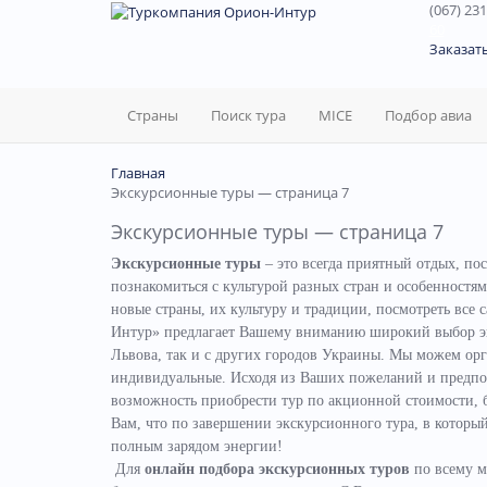
(067) 231
60
Заказат
Страны
Поиск тура
MICE
Подбор авиа
Главная
Экскурсионные туры — страница 7
Экскурсионные туры — страница 7
Экскурсионные туры
– это всегда приятный отдых, по
познакомиться с культурой разных стран и особенност
новые страны, их культуру и традиции, посмотреть все 
Интур» предлагает Вашему вниманию широкий выбор эк
Львова, так и с других городов Украины.
Мы можем орга
индивидуальные. Исходя из Ваших пожеланий и предпоч
возможность приобрести тур по акционной стоимости, 
Вам, что по завершении экскурсионного тура, в котор
полным зарядом энергии!
Для
онлайн подбора экскурсионных туров
по всему м