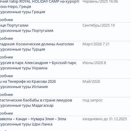
ячий табір ROYAL HOLIDAY CAMP на курорті
Червень/2025 16.06
кіно-Неро, Греція
курсионные туры Греция
робнее
нце Португалии
Сентябрь/2025 19
курсионные туры Португалия
робнее
падокия: Космические долины Анатолии
Март/2026 7 21
курсионные туры Турция
робнее
курсия в парк Александрия + Букский парк
Июнь/2020 8
курсионные туры Украина
робнее
ы на Тенерифе из Кракова 2026
Май/2026
курсионные туры Испания
робнее
тастические баобабы в стране лемуров
под запрос
курсионные туры Мадагаскар
робнее
авелла – Канди – Нувара Элия – Элла
ежедневно до 31.12.2025
курсионные туры Шри Ланка