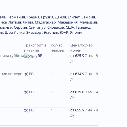
ала
,
Германия
,
Греция
,
Грузия
,
Дания
,
Египет
,
Замбия
,
Рика
,
Латвия
,
Литва
,
Мадагаскар
,
Македония
,
Малайзия
,
умыния
,
Сербия
,
Сингапур
,
Словакия
,
США
,
Таиланд
,
ия
,
Шри Ланка
,
Эквадор
,
Эстония
,
ЮАР
,
Япония
Транспорт и
Кол-во
Цена/Кол-во
питание
человек
ночей
тница суббота
ВВ
1
от 625 $
7 нч. - 8
дн.
ник четверг
ВВ
1
от 634 $
7 нч. - 8
дн.
BB
1
от 639 €
3 нч. - 4
дн.
ВВ
1
от 655 $
7 нч. - 8
дн.