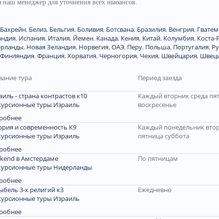
ся наш менеджер для уточнения всех ньюансов.
Бахрейн
,
Белиз
,
Бельгия
,
Боливия
,
Ботсвана
,
Бразилия
,
Венгрия
,
Гватем
андия
,
Испания
,
Италия
,
Йемен
,
Канада
,
Кения
,
Китай
,
Колумбия
,
Коста-
ерланды
,
Новая Зеландия
,
Норвегия
,
ОАЭ
,
Перу
,
Польша
,
Португалия
,
Р
Финляндия
,
Франция
,
Хорватия
,
Черногория
,
Чехия
,
Швейцария
,
Швец
вание тура
Период заезда
аиль - страна контрастов к10
Каждый вторник среда пя
курсионные туры Израиль
воскресенье
робнее
ория и современность К9
Каждый понедельник втор
курсионные туры Израиль
пятница суббота
робнее
kend в Амстердаме
По пятницам
курсионные туры Нидерланды
робнее
ыбель 3-х религий к3
Ежедневно
курсионные туры Израиль
робнее