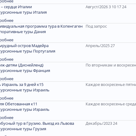
робнее
 – сердце Италии
Август/2026 3 10 17 24
курсионные туры Италия
робнее
ивидуальная программа тура в Копенгаген
Под запрос
поративные туры Дания
робнее
мрудный остров Мадейра
Апрель/2025 27
курсионные туры Португалия
робнее
иж-детям (Диснейленд)
По вторникам и воскресе
курсионные туры Франция
робнее
 Израиль за 9 дней к15
Каждое воскресенье пятн
курсионные туры Израиль
робнее
ля Обетованная к11
Каждое воскресенье сред
курсионные туры Израиль
робнее
обусный тур в Грузию. Выезд из Львова
Декабрь/2023 24
курсионные туры Грузия