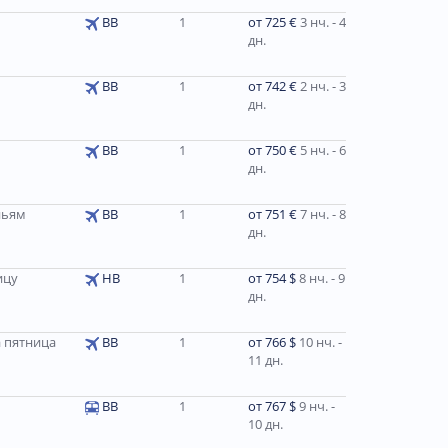
BB
1
от 725 €
3 нч. - 4
дн.
ВВ
1
от 742 €
2 нч. - 3
дн.
ВВ
1
от 750 €
5 нч. - 6
дн.
ньям
BB
1
от 751 €
7 нч. - 8
дн.
ицу
НВ
1
от 754 $
8 нч. - 9
дн.
а пятница
BB
1
от 766 $
10 нч. -
11 дн.
BB
1
от 767 $
9 нч. -
10 дн.