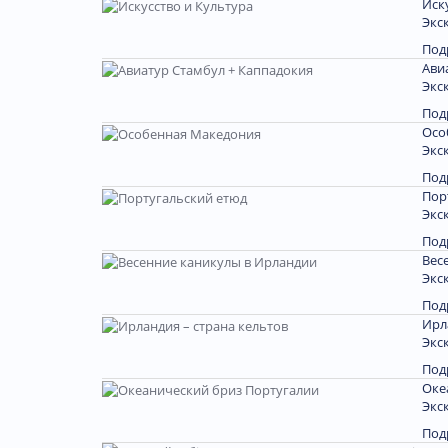
Иск
Экс
Под
Ави
Экс
Под
Осо
Экс
Под
Пор
Экс
Под
Вес
Экс
Под
Ирл
Экс
Под
Оке
Экс
Под