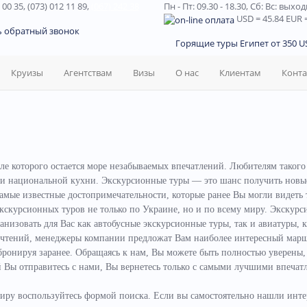
 00 35, (073) 012 11 89,
(067) 242 38
Пн - Пт: 09.30 - 18.30,
Сб: Вс: выхо
USD
= 45.84
EUR
=
ь обратный звонок
Горящие туры Египет от 350 US
Круизы
Агентствам
Визы
О нас
Клиентам
Конт
сле которого остается море незабываемых впечатлений. Любителям такого
ями национальной кухни.
Экскурсионные туры — это шанс получить новые 
самые известные достопримечательности, которые ранее Вы могли видеть
скурсионных туров не только по Украине, но и по всему миру.
Экскурси
низовать для Вас как автобусные экскурсионные туры, так и авиатуры, 
тений, менеджеры компании предложат Вам наиболее интересный маршру
бронируя заранее. Обращаясь к нам, Вы можете быть полностью уверены
ый Вы отправитесь с нами, Вы вернетесь только с самыми лучшими впеч
иру воспользуйтесь формой поиска. Если вы самостоятельно нашли инте