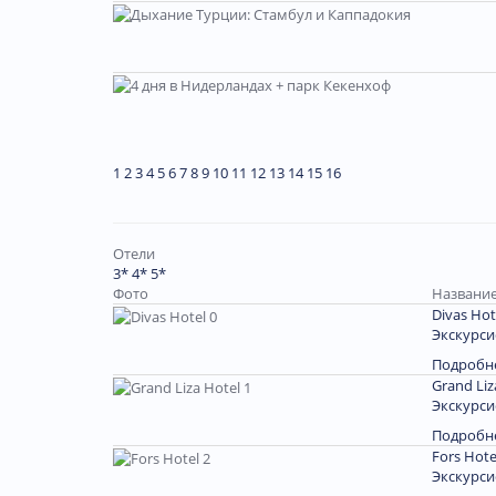
1
2
3
4
5
6
7
8
9
10
11
12
13
14
15
16
Отели
3*
4*
5*
Фото
Название
Divas Hot
Экскурси
Подробн
Grand Liz
Экскурси
Подробн
Fors Hote
Экскурси