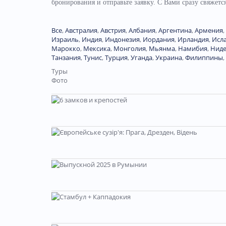
бронирования и отправьте заявку. С Вами сразу свяжет
Все
,
Австралия
,
Австрия
,
Албания
,
Аргентина
,
Армения
,
Израиль
,
Индия
,
Индонезия
,
Иордания
,
Ирландия
,
Исл
Марокко
,
Мексика
,
Монголия
,
Мьянма
,
Намибия
,
Нид
Танзания
,
Тунис
,
Турция
,
Уганда
,
Украина
,
Филиппины
,
Туры
Фото