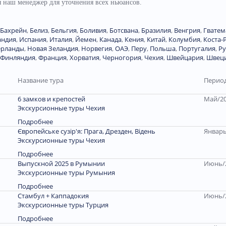
ся наш менеджер для уточнения всех ньюансов.
Бахрейн
,
Белиз
,
Бельгия
,
Боливия
,
Ботсвана
,
Бразилия
,
Венгрия
,
Гватем
андия
,
Испания
,
Италия
,
Йемен
,
Канада
,
Кения
,
Китай
,
Колумбия
,
Коста-
ерланды
,
Новая Зеландия
,
Норвегия
,
ОАЭ
,
Перу
,
Польша
,
Португалия
,
Р
Финляндия
,
Франция
,
Хорватия
,
Черногория
,
Чехия
,
Швейцария
,
Швец
Название тура
Период
6 замков и крепостей
Май/20
Экскурсионные туры Чехия
Подробнее
Європейське сузір'я: Прага, Дрезден, Відень
Январь
Экскурсионные туры Чехия
Подробнее
Выпускной 2025 в Румынии
Июнь/2
Экскурсионные туры Румыния
Подробнее
Стамбул + Каппадокия
Июнь/2
Экскурсионные туры Турция
Подробнее