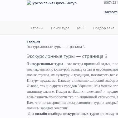
(067) 231
60
Заказат
Страны
Поиск тура
MICE
Подбор авиа
Главная
Экскурсионные туры — страница 3
Экскурсионные туры — страница 3
Экскурсионные туры
– это всегда приятный отдых, по
познакомиться с культурой разных стран и особенност
новые страны, их культуру и традиции, посмотреть все 
Интур» предлагает Вашему вниманию широкий выбор эк
Львова, так и с других городов Украины.
Мы можем орга
индивидуальные. Исходя из Ваших пожеланий и предпоч
возможность приобрести тур по акционной стоимости, 
Вам, что по завершении экскурсионного тура, в котор
полным зарядом энергии!
Для
онлайн подбора экскурсионных туров
по всему м