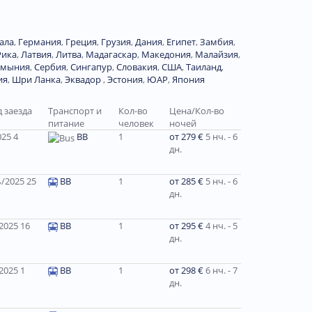
ала
,
Германия
,
Греция
,
Грузия
,
Дания
,
Египет
,
Замбия
,
Рика
,
Латвия
,
Литва
,
Мадагаскар
,
Македония
,
Малайзия
,
умыния
,
Сербия
,
Сингапур
,
Словакия
,
США
,
Таиланд
,
ия
,
Шри Ланка
,
Эквадор
,
Эстония
,
ЮАР
,
Япония
 заезда
Транспорт и
Кол-во
Цена/Кол-во
питание
человек
ночей
25 4
BB
1
от 279 €
5 нч. - 6
дн.
/2025 25
BB
1
от 285 €
5 нч. - 6
дн.
025 16
BB
1
от 295 €
4 нч. - 5
дн.
025 1
BB
1
от 298 €
6 нч. - 7
дн.