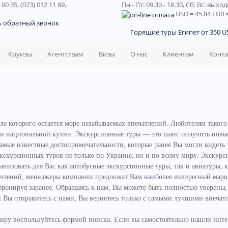
 00 35, (073) 012 11 89,
(067) 242 38
Пн - Пт: 09.30 - 18.30,
Сб: Вс: выхо
USD
= 45.84
EUR
=
ь обратный звонок
Горящие туры Египет от 350 US
Круизы
Агентствам
Визы
О нас
Клиентам
Конт
сле которого остается море незабываемых впечатлений. Любителям такого
ями национальной кухни.
Экскурсионные туры — это шанс получить новые 
самые известные достопримечательности, которые ранее Вы могли видеть
скурсионных туров не только по Украине, но и по всему миру.
Экскурси
низовать для Вас как автобусные экскурсионные туры, так и авиатуры, 
тений, менеджеры компании предложат Вам наиболее интересный маршру
бронируя заранее. Обращаясь к нам, Вы можете быть полностью уверены
ый Вы отправитесь с нами, Вы вернетесь только с самыми лучшими впеч
иру воспользуйтесь формой поиска. Если вы самостоятельно нашли инте