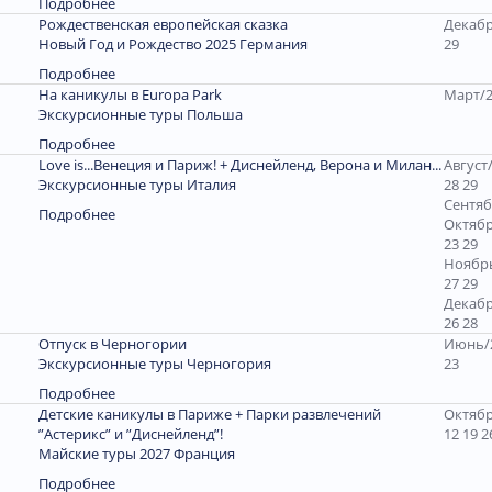
Подробнее
Рождественская европейская сказка
Декабр
Новый Год и Рождество 2025 Германия
29
Подробнее
На каникулы в Europa Park
Март/2
Экскурсионные туры Польша
Подробнее
Love is...Венеция и Париж! + Диснейленд, Верона и Милан...
Август/
Экскурсионные туры Италия
28 29
Сентяб
Подробнее
Октябр
23 29
Ноябрь
27 29
Декабр
26 28
Отпуск в Черногории
Июнь/2
Экскурсионные туры Черногория
23
Подробнее
Детские каникулы в Париже + Парки развлечений
Октябр
”Астерикс” и ”Диснейленд”!
12 19 2
Майские туры 2027 Франция
Подробнее