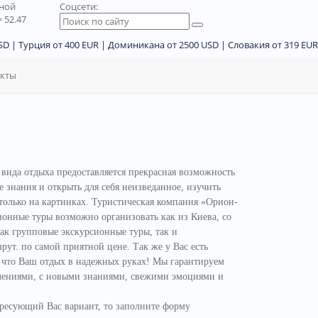
дной
Соцсети:
 52.47
D | Турция от 400 EUR | Доминикана от 2500 USD | Словакия от 319 EUR
акты
 вида отдыха предоставляется прекрасная возможность
знания и открыть для себя неизведанное, изучить
 только на картинках. Туристическая компания «Орион-
онные туры возможно организовать как из Киева, со
как групповые экскурсионные туры, так и
т. по самой приятной цене. Так же у Вас есть
, что Ваш отдых в надежных руках! Мы гарантируем
атлениями, с новыми знаниями, свежими эмоциями и
ресующий Вас вариант, то заполните форму