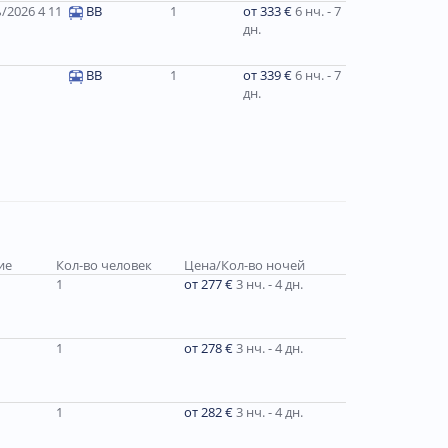
/2026 4 11
ВВ
1
от 333 €
6 нч. - 7
дн.
BB
1
от 339 €
6 нч. - 7
дн.
ие
Кол-во человек
Цена/Кол-во ночей
1
от 277 €
3 нч. - 4 дн.
1
от 278 €
3 нч. - 4 дн.
1
от 282 €
3 нч. - 4 дн.