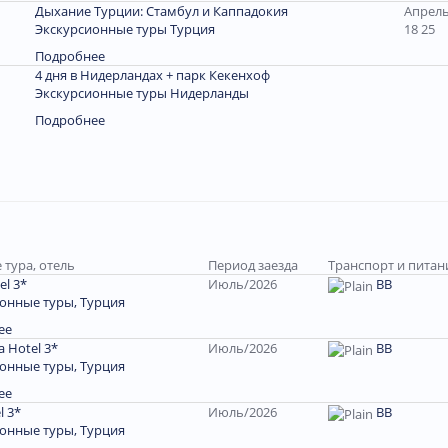
Дыхание Турции: Стамбул и Каппадокия
Апрель
Экскурсионные туры Турция
18 25
Подробнее
4 дня в Нидерландах + парк Кекенхоф
Экскурсионные туры Нидерланды
Подробнее
 тура, отель
Период заезда
Транспорт и питан
el 3*
Июль/2026
BB
онные туры, Турция
ее
a Hotel 3*
Июль/2026
BB
онные туры, Турция
ее
l 3*
Июль/2026
BB
онные туры, Турция