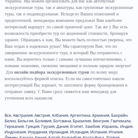
Украины.
Мы можем организовать для Вас как автобусные
экскурсионные туры, так и авиатуры, как групповые экскурсионные
туры, так и индивидуальные. Исходя из Ваших пожеланий и
предпочтений, менеджеры компании предложат Вам наиболее
интересный маршрут. по самой приятной цене. Так же у Вас есть
возможность приобрести тур по акционной стоимости, бронируя
заранее. Обращаясь к нам, Вы можете быть полностью уверены, что
Ваш отдых в надежных руках! Мы гарантируем Вам, что по
завершении экскурсионного тура, в который Вы отправитесь с
нами, Вы вернетесь только с самыми лучшими впечатлениями, с
новыми знаниями, свежими эмоциями и полным зарядом энергии!
Для
онлайн подбора экскурсионных туров
по всему миру
воспользуйтесь формой поиска. Если вы самостоятельно нашли
интересующий Вас вариант, то заполните форму бронирования и
отправьте заявку. С Вами сразу свяжется наш менеджер для
уточнения всех ньюансов.
Все
,
Австралия
,
Австрия
,
Албания
,
Аргентина
,
Армения
,
Бахрейн
,
Белиз
,
Бельгия
,
Боливия
,
Ботсвана
,
Бразилия
,
Венгрия
,
Гватемала
,
Германия
,
Греция
,
Грузия
,
Дания
,
Египет
,
Замбия
,
Израиль
,
Индия
,
Индонезия
,
Иордания
,
Ирландия
,
Исландия
,
Испания
,
Италия
,
Йемен
,
Канада
,
Кения
,
Китай
,
Колумбия
,
Коста-Рика
,
Латвия
,