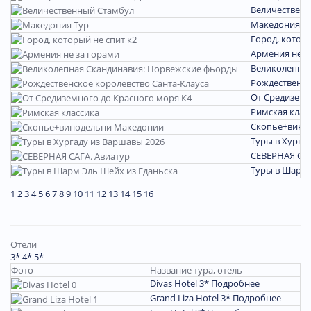
Величествен
Македония Т
Город, которы
Армения не з
Великолепная
Рождественск
От Средиземн
Римская клас
Скопье+вино
Туры в Хурга
СЕВЕРНАЯ САГ
Туры в Шарм 
1
2
3
4
5
6
7
8
9
10
11
12
13
14
15
16
Отели
3*
4*
5*
Фото
Название тура, отель
Divas Hotel 3*
Подробнее
Grand Liza Hotel 3*
Подробнее