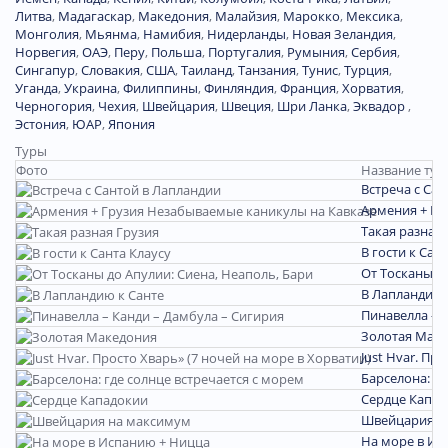
Литва
,
Мадагаскар
,
Македония
,
Малайзия
,
Марокко
,
Мексика
,
Монголия
,
Мьянма
,
Намибия
,
Нидерланды
,
Новая Зеландия
,
Норвегия
,
ОАЭ
,
Перу
,
Польша
,
Португалия
,
Румыния
,
Сербия
,
Сингапур
,
Словакия
,
США
,
Таиланд
,
Танзания
,
Тунис
,
Турция
,
Уганда
,
Украина
,
Филиппины
,
Финляндия
,
Франция
,
Хорватия
,
Черногория
,
Чехия
,
Швейцария
,
Швеция
,
Шри Ланка
,
Эквадор
,
Эстония
,
ЮАР
,
Япония
Туры
Фото
Название тур
Встреча с Са
Армения + Гр
Такая разная 
В гости к Сан
От Тосканы д
В Лапландию 
Пинавелла – 
Золотая Мак
Just Hvar. Пр
Барселона: гд
Сердце Капад
Швейцария н
На море в Ис