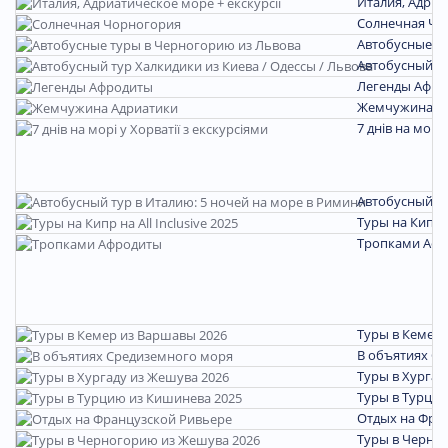
Италия, Адриа
Солнечная Чо
Автобусные т
Автобусный ту
Легенды Афро
Жемчужина А
7 днів на морі 
Автобусный ту
Туры на Кипр на
Тропками Аф
Туры в Кемер 
В объятиях С
Туры в Хургад
Туры в Турцию
Отдых на Фра
Туры в Черно