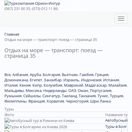
(067) 231 00 35, (073) 012 11 89,
(067) 242 38 60
Toggl
naviga
Главная
Отдых на море — транспорт: поезд — страница 35
Отдых на море — транспорт: поезд —
страница 35
Все
,
Албания
,
Аруба
,
Болгария
,
Вьетнам
,
Гамбия
,
Греция
,
Доминиканa
,
Египет
,
Занзибар
,
Израиль
,
Индонезия
,
Испания
,
Италия
,
Кения
,
Кипр
,
Колумбия
,
Маврикий
,
Мадагаскар
,
Малайзия
,
Мальдивы
,
Мексика
,
Нидерланды
,
ОАЭ
,
Оман
,
Португалия
,
Румыния
,
Сейшелы
,
Сингапур
,
Таиланд
,
Танзания
,
Тунис
,
Турция
,
Филиппины
,
Франция
,
Хорватия
,
Черногория
,
Шри Ланка
Туры
Фото
Название тура
Автобусный ту
Туры в Болгар