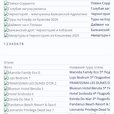
Пляжи Соррен
Голубая лагун
Черногория –
Туры на Корфу
Дайвинг на о.
Балканский ду
Авиартуры в 
1
2
3
4
5
6
7
8
Отели
Фото
Название тура, отель
Marvida Family Eco 5*
Подро
Lujo Bodrum 5*
Подробнее
FRAMISSIMA LES DUNES D'O
Bluesun Hotel Berulia 5*
Под
Hotel Svoboda 4*
Подробне
Estrela Do Mar 3*
Подробне
Pandanus Beach Resort & Sp
Leonardo Privilege Dead Sea