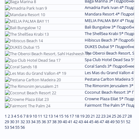
Baga Marina 3*
Подробнее
Amadria Park Ivan 4*
Подро
Mandara Resort 4*
Подробн
MELIA PALMA BAY 4*
Подро
Bali Bungalow 3*
Подробнее
The ShellSea Krabi 5*
Подроб
Hibiscus Beach 3*
Подробне
DUKES Dubai 5*
Подробнее
The Oberoi Beach Resort, Sa
Spa Club Hotel Dead Sea 5*
П
Coral Sands 3*
Подробнее
Les Mas du Grand Vallon 4*
П
Pestana Carlton Madeira 5*
П
The Rimonim Jerusalem 3*
П
Coconut Beach Resort 3*
По
Crowne Plaza Eilat 5*
Подроб
Fairmont The Palm 5*
Подро
1
2
3
4
5
6
7
8
9
10
11
12
13
14
15
16
17
18
19
20
21
22
23
24
25
26
27
28
29
30
31
32
33
34
35
36
37
38
39
40
41
42
43
44
45
46
47
48
49
50
51
52
53
54
55
56