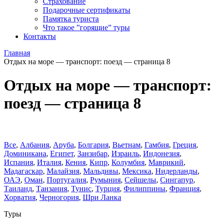
Страхование
Подарочные сертификаты
Памятка туриста
Что такое ”горящие” туры
Контакты
Главная
Отдых на море — транспорт: поезд — страница 8
Отдых на море — транспорт:
поезд — страница 8
Все
,
Албания
,
Аруба
,
Болгария
,
Вьетнам
,
Гамбия
,
Греция
,
Доминиканa
,
Египет
,
Занзибар
,
Израиль
,
Индонезия
,
Испания
,
Италия
,
Кения
,
Кипр
,
Колумбия
,
Маврикий
,
Мадагаскар
,
Малайзия
,
Мальдивы
,
Мексика
,
Нидерланды
,
ОАЭ
,
Оман
,
Португалия
,
Румыния
,
Сейшелы
,
Сингапур
,
Таиланд
,
Танзания
,
Тунис
,
Турция
,
Филиппины
,
Франция
,
Хорватия
,
Черногория
,
Шри Ланка
Туры