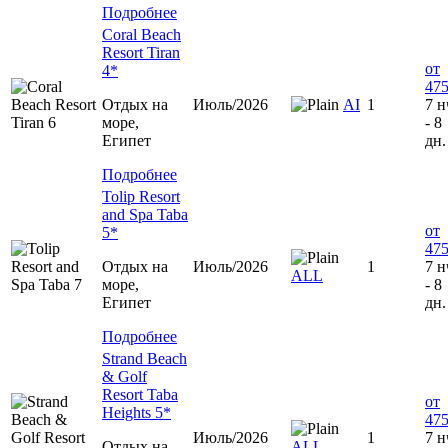
Подробнее
Coral Beach
Resort Tiran
от
4*
475
Отдых на
Июль/2026
АІ
1
7 н
море,
- 8
Египет
дн.
Подробнее
Tolip Resort
and Spa Taba
от
5*
475
Отдых на
Июль/2026
1
7 н
ALL
море,
- 8
Египет
дн.
Подробнее
Strand Beach
& Golf
Resort Taba
от
Heights 5*
475
Июль/2026
1
7 н
Отдых на
ALL