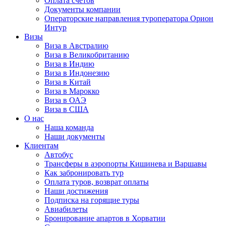
Оплата счётов
Документы компании
Операторские направления туроператора Орион
Интур
Визы
Виза в Австралию
Виза в Великобританию
Виза в Индию
Виза в Индонезию
Виза в Китай
Виза в Марокко
Виза в ОАЭ
Виза в США
О нас
Наша команда
Наши документы
Клиентам
Автобус
Трансферы в аэропорты Кишинева и Варшавы
Как забронировать тур
Оплата туров, возврат оплаты
Наши достижения
Подписка на горящие туры
Авиабилеты
Бронирование апартов в Хорватии