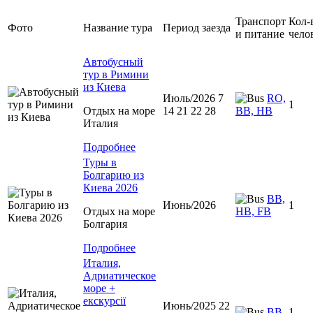
Транспорт
Кол-
Фото
Название тура
Период заезда
и питание
чело
Автобусный
тур в Римини
из Киева
Июль/2026 7
RO,
1
Отдых на море
14 21 22 28
BB, HB
Италия
Подробнее
Туры в
Болгарию из
Киева 2026
BB,
Июнь/2026
1
Отдых на море
HB, FB
Болгария
Подробнее
Италия,
Адриатическое
море +
екскурсії
Июнь/2025 22
BB
1