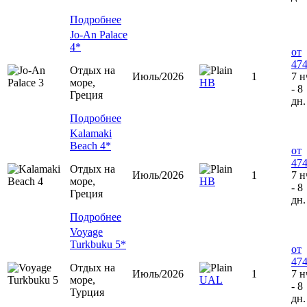
Подробнее
Jo-An Palace
4*
от
474
Отдых на
Июль/2026
1
7 н
море,
HB
- 8
Греция
дн.
Подробнее
Kalamaki
Beach 4*
от
474
Отдых на
Июль/2026
1
7 н
море,
HB
- 8
Греция
дн.
Подробнее
Voyage
Turkbuku 5*
от
474
Отдых на
Июль/2026
1
7 н
море,
UAL
- 8
Турция
дн.