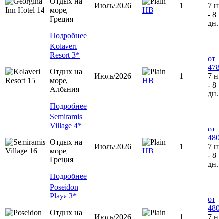
Отдых на
Июль/2026
1
7 н
море,
HB
- 8
Греция
дн.
Подробнее
Kolaveri
Resort 3*
от
478
Отдых на
Июль/2026
1
7 н
море,
НВ
- 8
Албания
дн.
Подробнее
Semiramis
Village 4*
от
480
Отдых на
Июль/2026
1
7 н
море,
HB
- 8
Греция
дн.
Подробнее
Poseidon
Playa 3*
от
480
Отдых на
Июль/2026
1
7 н