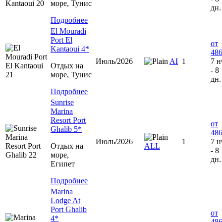
море, Тунис
дн.
Подробнее
El Mouradi
Port El
от
Kantaoui 4*
486
Июль/2026
AI
1
7 н
Отдых на
- 8
море, Тунис
дн.
Подробнее
Sunrise
Marina
Resort Port
от
Ghalib 5*
486
Июль/2026
1
7 н
Отдых на
ALL
- 8
море,
дн.
Египет
Подробнее
Marina
Lodge At
Port Ghalib
от
4*
486