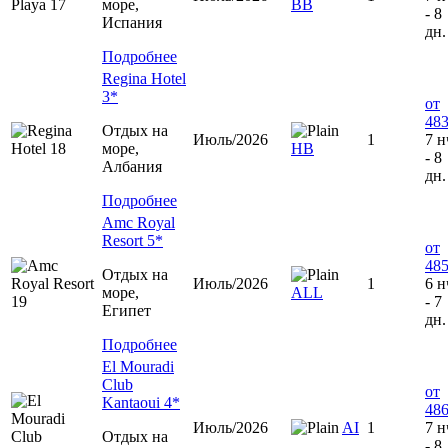
море,
BB
- 8
Испания
дн.
Подробнее
Regina Hotel
3*
от
483
Отдых на
Июль/2026
1
7 н
море,
HB
- 8
Албания
дн.
Подробнее
Amc Royal
Resort 5*
от
485
Отдых на
Июль/2026
1
6 н
море,
ALL
- 7
Египет
дн.
Подробнее
El Mouradi
Club
от
Kantaoui 4*
486
Июль/2026
AI
1
7 н
Отдых на
- 8