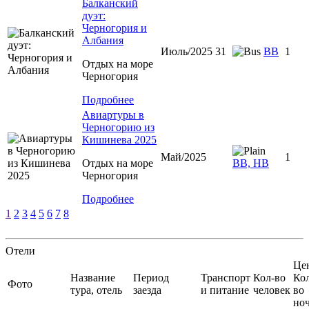
Балканский
дуэт:
Черногория и
Албания
Июль/2025 31
ВВ
1
Отдых на море
Черногория
Подробнее
Авиартуры в
Черногорию из
Кишинева 2025
Май/2025
1
Отдых на море
ВВ, НВ
Черногория
Подробнее
1
2
3
4
5
6
7
8
Отели
Це
Название
Период
Транспорт
Кол-во
Ко
Фото
тура, отель
заезда
и питание
человек
во
но