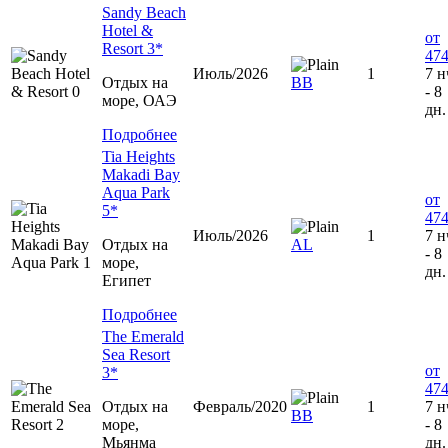
Sandy Beach
Hotel &
от
Resort 3*
474
Июль/2026
1
7 н
Отдых на
ВВ
- 8
море, ОАЭ
дн.
Подробнее
Tia Heights
Makadi Bay
Aqua Park
от
5*
474
Июль/2026
1
7 н
Отдых на
AL
- 8
море,
дн.
Египет
Подробнее
The Emerald
Sea Resort
от
3*
474
Отдых на
Февраль/2020
1
7 н
BB
море,
- 8
Мьянма
дн.