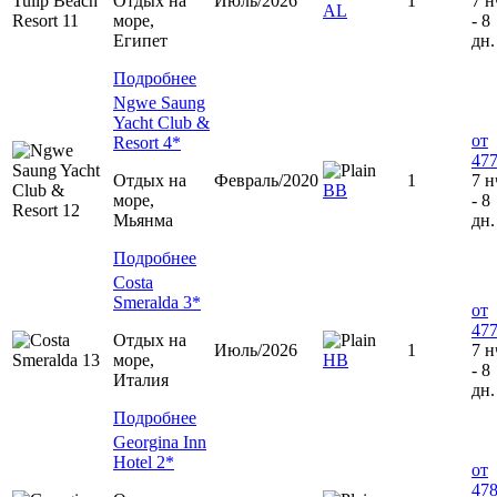
Отдых на
Июль/2026
1
7 н
AL
море,
- 8
Египет
дн.
Подробнее
Ngwe Saung
Yacht Club &
от
Resort 4*
477
Отдых на
Февраль/2020
1
7 н
BB
море,
- 8
Мьянма
дн.
Подробнее
Costa
Smeralda 3*
от
477
Отдых на
Июль/2026
1
7 н
море,
HB
- 8
Италия
дн.
Подробнее
Georgina Inn
Hotel 2*
от
478