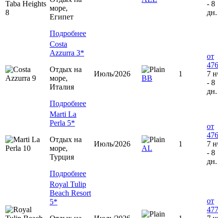
- 8
море,
дн.
Египет
Подробнее
Costa
Azzurra 3*
от
476
Отдых на
Июль/2026
1
7 н
море,
ВВ
- 8
Италия
дн.
Подробнее
Marti La
Perla 5*
от
476
Отдых на
Июль/2026
1
7 н
море,
AL
- 8
Турция
дн.
Подробнее
Royal Tulip
Beach Resort
от
5*
477