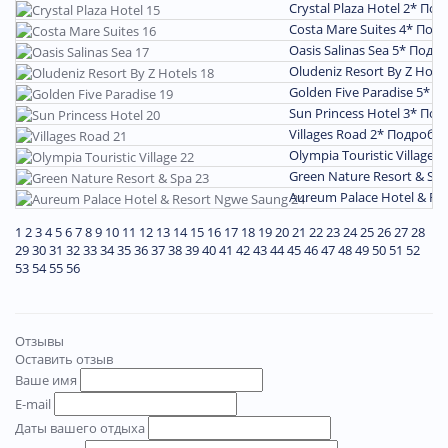
Crystal Plaza Hotel 2*
Под
Costa Mare Suites 4*
Подр
Oasis Salinas Sea 5*
Подро
Oludeniz Resort By Z Hote
Golden Five Paradise 5*
П
Sun Princess Hotel 3*
Под
Villages Road 2*
Подробн
Olympia Touristic Village 
Green Nature Resort & Sp
Aureum Palace Hotel & Re
1
2
3
4
5
6
7
8
9
10
11
12
13
14
15
16
17
18
19
20
21
22
23
24
25
26
27
28
29
30
31
32
33
34
35
36
37
38
39
40
41
42
43
44
45
46
47
48
49
50
51
52
53
54
55
56
Отзывы
Оставить отзыв
Ваше имя
E-mail
Даты вашего отдыха