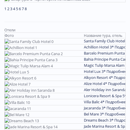
1
2
3
4
5
6
7
8
Отели
Фото
Название тура, отель
Santa Family Club Hotel 4
Achillion Hotel 3*
Подроб
Barcelo Premium Punta C
Bahia Principe Punta Cana
Magic Tulip Marsa Alam 4
Hotel Lux 3*
Подробнее
Alkyon Resort 4*
Подробн
Alize Hotel 4*
Подробнее
Aler Holiday inn Saranda 
Lonicera Resort & Spa 5*
П
Villa Balic 4*
Подробнее
Jacaranda 3*
Подробнее
Bel Mare 3*
Подробнее
Dreams Beach 3*
Подроб
Jade Marina Resort & Spa 