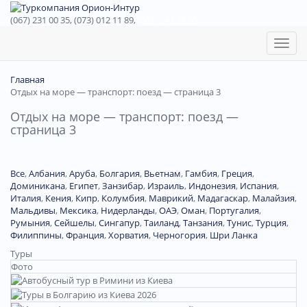
(067) 231 00 35, (073) 012 11 89,
(067) 242 38 60
Toggl
naviga
Главная
Отдых на море — транспорт: поезд — страница 3
Отдых на море — транспорт: поезд —
страница 3
Все
,
Албания
,
Аруба
,
Болгария
,
Вьетнам
,
Гамбия
,
Греция
,
Доминиканa
,
Египет
,
Занзибар
,
Израиль
,
Индонезия
,
Испания
,
Италия
,
Кения
,
Кипр
,
Колумбия
,
Маврикий
,
Мадагаскар
,
Малайзия
,
Мальдивы
,
Мексика
,
Нидерланды
,
ОАЭ
,
Оман
,
Португалия
,
Румыния
,
Сейшелы
,
Сингапур
,
Таиланд
,
Танзания
,
Тунис
,
Турция
,
Филиппины
,
Франция
,
Хорватия
,
Черногория
,
Шри Ланка
Туры
Фото