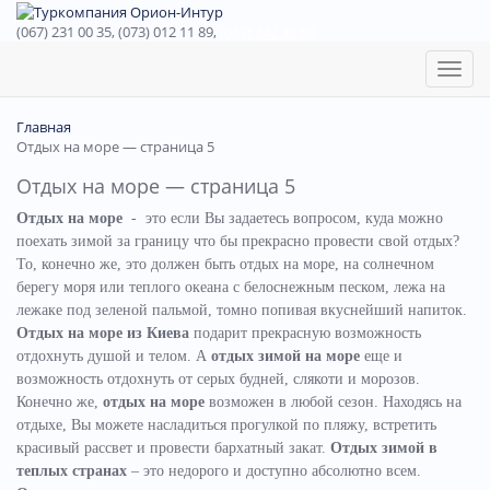
(067) 231 00 35, (073) 012 11 89,
(067) 242 38 60
Toggl
naviga
Главная
Отдых на море — страница 5
Отдых на море — страница 5
Отдых на море
- это если Вы задаетесь вопросом, куда можно
поехать зимой за границу что бы прекрасно провести свой отдых?
То, конечно же, это должен быть отдых на море, на солнечном
берегу моря или теплого океана с белоснежным песком, лежа на
лежаке под зеленой пальмой, томно попивая вкуснейший напиток.
Отдых на море из Киева
подарит прекрасную возможность
отдохнуть душой и телом. А
отдых зимой на море
еще и
возможность отдохнуть от серых будней, слякоти и морозов.
Конечно же,
отдых на море
возможен в любой сезон. Находясь на
отдыхе, Вы можете насладиться прогулкой по пляжу, встретить
красивый рассвет и провести бархатный закат.
Отдых зимой в
теплых странах
– это недорого и доступно абсолютно всем.