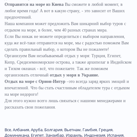
Отправится на море из Киева
Вы сможете в любой момент, в
любое время года! А вот в какую страну, - это зависит от Ваших
предпочтений.
Наша компания может предложить Вам шикарний выбор туров с
отдыхом на море, в более, чем 40 разных странах мира.
Если Вы никак не можете определиться с выбором направления,
куда же всё-таки отправится на море, мы с радостью поможем Вам
сделать правильный выбор, о котором Вы не пожалеете!
Организуем Вам незабываемый отдых у моря: Турция, Египет,
Кипр, Средиземноморские острова, а также архипелаг в Индийском
и Тихом океанах - всё, что пожелаете.
Так же поможем
организовать отличный
отдых у моря в Украине.
Отдых на море с Орион-Интур
–это всегда заряд ярких эмоций и
впечатлений. Что бы стать счастливым обладателем тура с отдыхом
на море недорого!
Для этого нужно всего лишь связаться с нашими менеджерами и
рассказать свои пожелания.
Все
,
Албания
,
Аруба
,
Болгария
,
Вьетнам
,
Гамбия
,
Греция
,
Доминиканa
,
Египет
,
Занзибар
,
Израиль
,
Индонезия
,
Испания
,