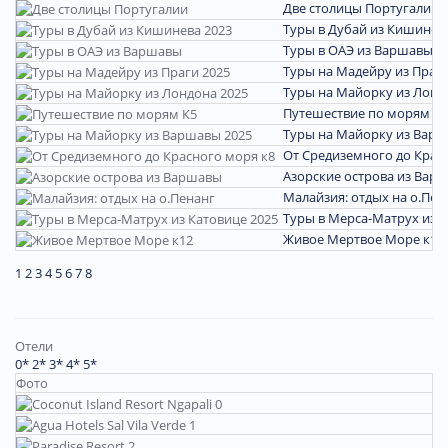
Две столицы Португалии
Туры в Дубай из Кишинев
Туры в ОАЭ из Варшавы
П
Туры на Мадейру из Праги
Туры на Майорку из Лонд
Путешествие по морям К5
Туры на Майорку из Варш
От Средиземного до Крас
Азорские острова из Вар
Малайзия: отдых на о.Пен
Туры в Мерса-Матрух из К
Живое Мертвое Море к12
1
2
3
4
5
6
7
8
Отели
0*
2*
3*
4*
5*
Фото