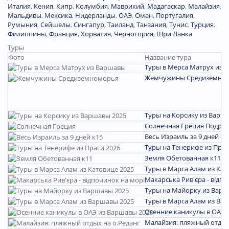
Италия
,
Кения
,
Кипр
,
Колумбия
,
Маврикий
,
Мадагаскар
,
Малайзия
,
Мальдивы
,
Мексика
,
Нидерланды
,
ОАЭ
,
Оман
,
Португалия
,
Румыния
,
Сейшелы
,
Сингапур
,
Таиланд
,
Танзания
,
Тунис
,
Турция
,
Филиппины
,
Франция
,
Хорватия
,
Черногория
,
Шри Ланка
Туры
Фото
Название тура
Туры в Мерса Матрух из 
Жемчужины Средиземно
Туры на Корсику из Варш
Солнечная Греция
Подро
Весь Израиль за 9 дней к1
Туры на Тенерифе из Праг
Земля Обетованная к11
П
Туры в Марса Алам из Кат
Макарська Рив'єра - відпо
Туры на Майорку из Варш
Туры в Марса Алам из Ва
Осенние каникулы в ОАЭ 
Малайзия: пляжный отдых