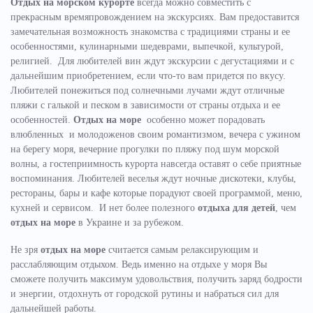
Отдых на морском курорте
всегда можно совместить с
прекрасным времяпровождением на экскурсиях. Вам предоставится
замечательная возможность знакомства с традициями страны и ее
особенностями, кулинарными шедеврами, выпечкой, культурой,
религией. Для любителей вин ждут экскурсии с дегустациями и с
дальнейшим приобретением, если что-то вам придется по вкусу.
Любителей понежиться под солнечными лучами ждут отличные
пляжи с галькой и песком в зависимости от страны отдыха и ее
особенностей.
Отдых на море
особенно может порадовать
влюбленных и молодоженов своим романтизмом, вечера с ужином
на берегу моря, вечерние прогулки по пляжу под шум морской
волны, а гостеприимность курорта навсегда оставят о себе приятные
воспоминания. Любителей веселья ждут ночные дискотеки, клубы,
рестораны, бары и кафе которые порадуют своей программой, меню,
кухней и сервисом. И нет более полезного
отдыха для детей
, чем
отдых на море
в Украине и за рубежом.
Не зря
отдых на море
считается самым релаксирующим и
расслабляющим отдыхом. Ведь именно на отдыхе у моря Вы
сможете получить максимум удовольствия, получить заряд бодрости
и энергии, отдохнуть от городской рутины и набраться сил для
дальнейшей работы.