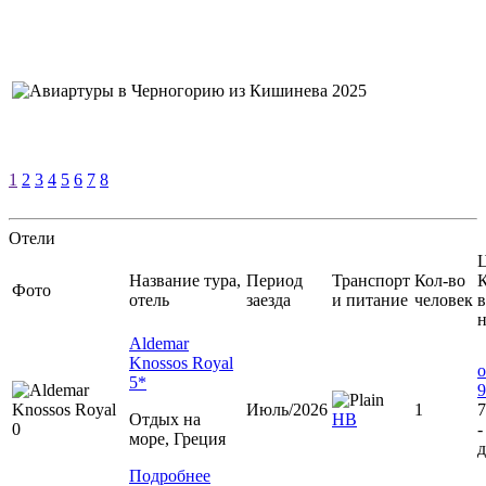
1
2
3
4
5
6
7
8
Отели
Ц
Название тура,
Период
Транспорт
Кол-во
К
Фото
отель
заезда
и питание
человек
в
Aldemar
Knossos Royal
о
5*
9
Июль/2026
1
7
Отдых на
НВ
-
море, Греция
д
Подробнее