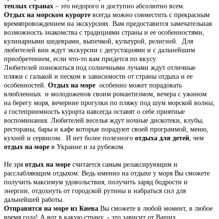
теплых странах
– это недорого и доступно абсолютно всем.
Отдых на морском курорте
всегда можно совместить с прекрасным
времяпровождением на экскурсиях. Вам предоставится замечательная
возможность знакомства с традициями страны и ее особенностями,
кулинарными шедеврами, выпечкой, культурой, религией. Для
любителей вин ждут экскурсии с дегустациями и с дальнейшим
приобретением, если что-то вам придется по вкусу.
Любителей понежиться под солнечными лучами ждут отличные
пляжи с галькой и песком в зависимости от страны отдыха и ее
особенностей.
Отдых на море
особенно может порадовать
влюбленных и молодоженов своим романтизмом, вечера с ужином
на берегу моря, вечерние прогулки по пляжу под шум морской волны,
а гостеприимность курорта навсегда оставят о себе приятные
воспоминания. Любителей веселья ждут ночные дискотеки, клубы,
рестораны, бары и кафе которые порадуют своей программой, меню,
кухней и сервисом. И нет более полезного
отдыха для детей
, чем
отдых на море
в Украине и за рубежом.
Не зря
отдых на море
считается самым релаксирующим и
расслабляющим отдыхом. Ведь именно на отдыхе у моря Вы сможете
получить максимум удовольствия, получить заряд бодрости и
энергии, отдохнуть от городской рутины и набраться сил для
дальнейшей работы.
Отправится на море из Киева
Вы сможете в любой момент, в любое
время года! А вот в какую страну, - это зависит от Ваших