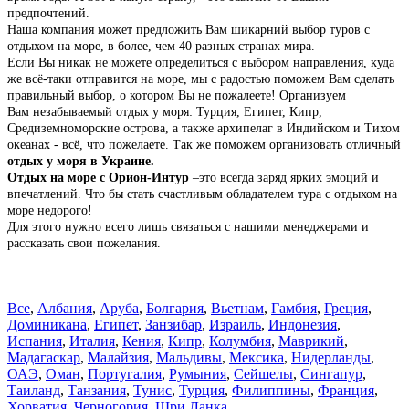
предпочтений.
Наша компания может предложить Вам шикарний выбор туров с
отдыхом на море, в более, чем 40 разных странах мира.
Если Вы никак не можете определиться с выбором направления, куда
же всё-таки отправится на море, мы с радостью поможем Вам сделать
правильный выбор, о котором Вы не пожалеете! Организуем
Вам незабываемый отдых у моря: Турция, Египет, Кипр,
Средиземноморские острова, а также архипелаг в Индийском и Тихом
океанах - всё, что пожелаете.
Так же поможем организовать отличный
отдых у моря в Украине.
Отдых на море с Орион-Интур
–это всегда заряд ярких эмоций и
впечатлений. Что бы стать счастливым обладателем тура с отдыхом на
море недорого!
Для этого нужно всего лишь связаться с нашими менеджерами и
рассказать свои пожелания.
Все
,
Албания
,
Аруба
,
Болгария
,
Вьетнам
,
Гамбия
,
Греция
,
Доминиканa
,
Египет
,
Занзибар
,
Израиль
,
Индонезия
,
Испания
,
Италия
,
Кения
,
Кипр
,
Колумбия
,
Маврикий
,
Мадагаскар
,
Малайзия
,
Мальдивы
,
Мексика
,
Нидерланды
,
ОАЭ
,
Оман
,
Португалия
,
Румыния
,
Сейшелы
,
Сингапур
,
Таиланд
,
Танзания
,
Тунис
,
Турция
,
Филиппины
,
Франция
,
Хорватия
,
Черногория
,
Шри Ланка