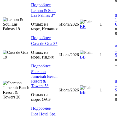
8
Подробнее
Lemon & Soul
о
Las Palmas 3*
1
Отдых на
Июль/2026
1
€
BB
море, Испания
н
8
Подробнее
Casa de Goa 3*
о
1
Отдых на
Июль/2026
1
$
море, Индия
ВВ
н
1
Подробнее
Sheraton
Jumeirah Beach
о
Resort &
1
Towers 5*
Июль/2026
1
$
ВВ
Отдых на
н
море, ОАЭ
8
Подробнее
Ilica Hotel Spa