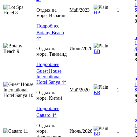
1
Отдых на
Май/2023
1
$
HB
море, Израиль
н
8
Подробнее
Botany Beach
о
4*
1
Отдых на
Июль/2026
1
$
ВВ
море, Таиланд
н
8
Подробнее
Guest House
International
о
Hotel Sanya 4*
1
Май/2020
1
$
Отдых на
ВВ
н
море, Китай
8
Подробнее
Cattaro 4*
о
Отдых на
1
море,
Июль/2026
1
€
ВВ
Черногория
н