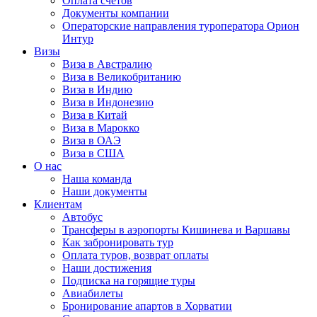
Оплата счётов
Документы компании
Операторские направления туроператора Орион
Интур
Визы
Виза в Австралию
Виза в Великобританию
Виза в Индию
Виза в Индонезию
Виза в Китай
Виза в Марокко
Виза в ОАЭ
Виза в США
О нас
Наша команда
Наши документы
Клиентам
Автобус
Трансферы в аэропорты Кишинева и Варшавы
Как забронировать тур
Оплата туров, возврат оплаты
Наши достижения
Подписка на горящие туры
Авиабилеты
Бронирование апартов в Хорватии