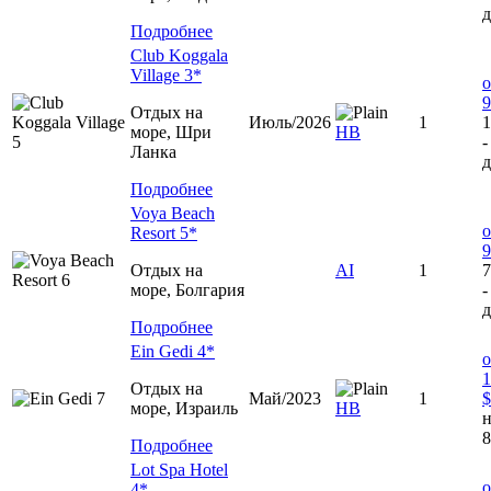
д
Подробнее
Club Koggala
Village 3*
о
9
Отдых на
Июль/2026
1
1
море, Шри
НВ
-
Ланка
д
Подробнее
Voya Beach
о
Resort 5*
9
Отдых на
AI
1
7
море, Болгария
-
д
Подробнее
Ein Gedi 4*
о
1
Отдых на
Май/2023
1
$
море, Израиль
HB
н
8
Подробнее
Lot Spa Hotel
о
4*