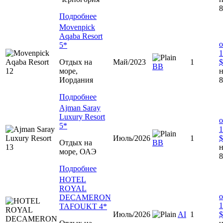
8
Подробнее
Movenpick
Aqaba Resort
о
5*
1
Отдых на
Май/2023
1
$
BB
море,
н
Иордания
8
Подробнее
Ajman Saray
Luxury Resort
о
5*
1
Июль/2026
1
$
Отдых на
ВВ
н
море, ОАЭ
8
Подробнее
HOTEL
ROYAL
о
DECAMERON
1
TAFOUKT 4*
Июль/2026
AI
1
$