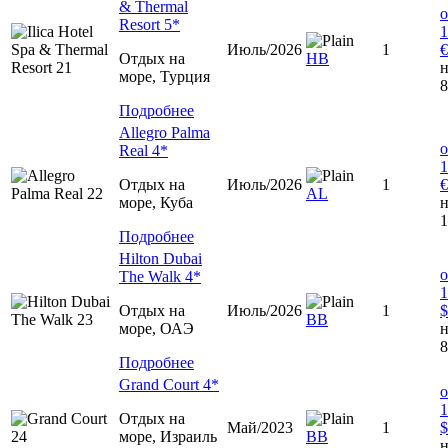
& Thermal
о
Resort 5*
1
Июль/2026
1
€
Отдых на
HB
н
море, Турция
8
Подробнее
Allegro Palma
о
Real 4*
1
Отдых на
Июль/2026
1
€
AL
море, Куба
н
1
Подробнее
Hilton Dubai
о
The Walk 4*
1
Отдых на
Июль/2026
1
$
ВВ
море, ОАЭ
н
8
Подробнее
Grand Court 4*
о
1
Отдых на
Май/2023
1
$
море, Израиль
ВВ
н