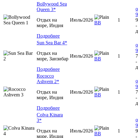
Bollywood Sea
о
Queen 3*
9
Отдых на
Июль/2026
1
9
ВВ
море, Индия
-
д
Подробнее
Sun Sea Bar 4*
о
9
Отдых на
Июль/2026
1
7
море, Занзибар
BB
-
д
Подробнее
Rococco
о
Ashvem 2*
9
Отдых на
Июль/2026
1
7
ВВ
море, Индия
-
д
Подробнее
Colva Kinara
о
3*
9
Отдых на
Июль/2026
1
9
ВВ
море, Индия
-