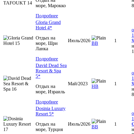
Отдых на
н
море, Марокко
8
Подробнее
Gloria Grand
Hotel 4*
о
1
Отдых на
Июль/2026
1
$
море, Шри
ВВ
н
Ланка
1
Подробнее
David Dead Sea
Resort & Spa
о
5*
1
Май/2023
1
$
Отдых на
HB
н
море, Израиль
8
Подробнее
Dosinia Luxury
о
Resort 5*
1
Отдых на
Июль/2026
1
€
ВВ
море, Турция
н