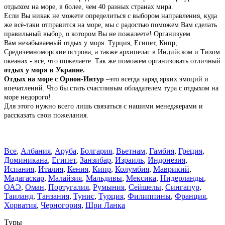
отдыхом на море, в более, чем 40 разных странах мира.
Если Вы никак не можете определиться с выбором направления, куда
же всё-таки отправится на море, мы с радостью поможем Вам сделать
правильный выбор, о котором Вы не пожалеете! Организуем
Вам незабываемый отдых у моря: Турция, Египет, Кипр,
Средиземноморские острова, а также архипелаг в Индийском и Тихом
океанах - всё, что пожелаете.
Так же поможем организовать отличный
отдых у моря в Украине.
Отдых на море с Орион-Интур
–это всегда заряд ярких эмоций и
впечатлений. Что бы стать счастливым обладателем тура с отдыхом на
море недорого!
Для этого нужно всего лишь связаться с нашими менеджерами и
рассказать свои пожелания.
Все
,
Албания
,
Аруба
,
Болгария
,
Вьетнам
,
Гамбия
,
Греция
,
Доминиканa
,
Египет
,
Занзибар
,
Израиль
,
Индонезия
,
Испания
,
Италия
,
Кения
,
Кипр
,
Колумбия
,
Маврикий
,
Мадагаскар
,
Малайзия
,
Мальдивы
,
Мексика
,
Нидерланды
,
ОАЭ
,
Оман
,
Португалия
,
Румыния
,
Сейшелы
,
Сингапур
,
Таиланд
,
Танзания
,
Тунис
,
Турция
,
Филиппины
,
Франция
,
Хорватия
,
Черногория
,
Шри Ланка
Туры