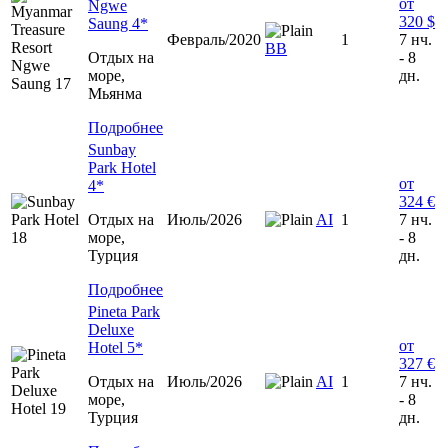
от
Ngwe
320 $
Saung 4*
Февраль/2020
1
7 нч.
BB
Отдых на
- 8
море,
дн.
Мьянма
Подробнее
Sunbay
Park Hotel
от
4*
324 €
Отдых на
Июль/2026
AI
1
7 нч.
море,
- 8
Турция
дн.
Подробнее
Pineta Park
Deluxe
от
Hotel 5*
327 €
Отдых на
Июль/2026
AI
1
7 нч.
море,
- 8
Турция
дн.