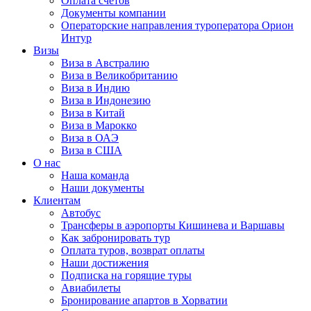
Оплата счётов
Документы компании
Операторские направления туроператора Орион
Интур
Визы
Виза в Австралию
Виза в Великобританию
Виза в Индию
Виза в Индонезию
Виза в Китай
Виза в Марокко
Виза в ОАЭ
Виза в США
О нас
Наша команда
Наши документы
Клиентам
Автобус
Трансферы в аэропорты Кишинева и Варшавы
Как забронировать тур
Оплата туров, возврат оплаты
Наши достижения
Подписка на горящие туры
Авиабилеты
Бронирование апартов в Хорватии