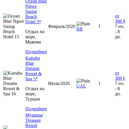
Ocean Blue
Ngwe
Saung
от
Beach
308 $
Hotel 3*
Февраль/2020
1
7 нч.
BB
Отдых на
- 8
море,
дн.
Мьянма
Подробнее
Kairaba
Blue
Dreams
от
Resort &
308 €
Spa 5*
Июль/2026
1
7 нч.
UAL
Отдых на
- 8
море,
дн.
Турция
Подробнее
Myanmar
Treasure
Resort