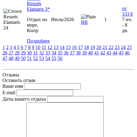
Resorts
от
Elamaris 3*
333 €
Отдых на
Июль/2026
1
7 нч.
ВВ
море,
- 8
Кипр
дн.
Подробнее
1
2
3
4
5
6
7
8
9
10
11
12
13
14
15
16
17
18
19
20
21
22
23
24
25
26
27
28
29
30
31
32
33
34
35
36
37
38
39
40
41
42
43
44
45
46
47
48
49
50
51
52
53
54
55
56
Отзывы
Оставить отзыв
Ваше имя
E-mail
Даты вашего отдыха