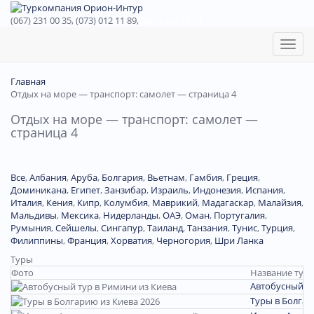
(067) 231 00 35, (073) 012 11 89,
(067) 242 38 60
Toggl
naviga
Главная
Отдых на море — транспорт: самолет — страница 4
Отдых на море — транспорт: самолет —
страница 4
Все
,
Албания
,
Аруба
,
Болгария
,
Вьетнам
,
Гамбия
,
Греция
,
Доминиканa
,
Египет
,
Занзибар
,
Израиль
,
Индонезия
,
Испания
,
Италия
,
Кения
,
Кипр
,
Колумбия
,
Маврикий
,
Мадагаскар
,
Малайзия
,
Мальдивы
,
Мексика
,
Нидерланды
,
ОАЭ
,
Оман
,
Португалия
,
Румыния
,
Сейшелы
,
Сингапур
,
Таиланд
,
Танзания
,
Тунис
,
Турция
,
Филиппины
,
Франция
,
Хорватия
,
Черногория
,
Шри Ланка
Туры
Фото
Название тура
Автобусный ту
Туры в Болгар