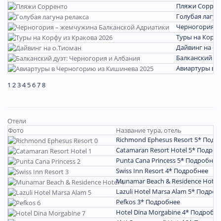
Пляжи Соррен
Голубая лагун
Черногория –
Туры на Корфу
Дайвинг на о.
Балканский ду
Авиартуры в 
1
2
3
4
5
6
7
8
Отели
Фото
Название тура, отель
Richmond Ephesus Resort 5*
Подр
Catamaran Resort Hotel 5*
Подроб
Punta Cana Princess 5*
Подробнее
Swiss Inn Resort 4*
Подробнее
Munamar Beach & Residence Hotel
Lazuli Hotel Marsa Alam 5*
Подроб
Pefkos 3*
Подробнее
Hotel Dina Morgabine 4*
Подробн