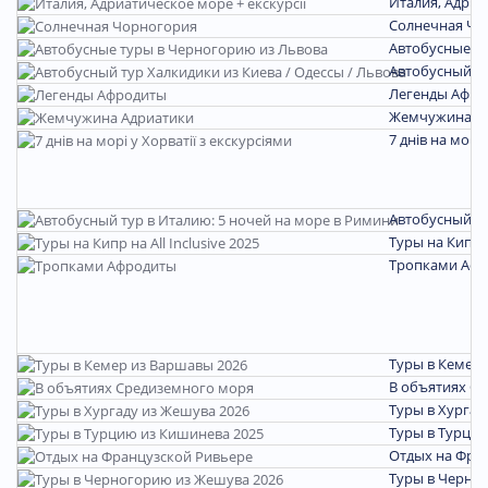
Италия, Адриа
Солнечная Чо
Автобусные т
Автобусный ту
Легенды Афро
Жемчужина А
7 днів на морі 
Автобусный ту
Туры на Кипр на
Тропками Аф
Туры в Кемер 
В объятиях С
Туры в Хургад
Туры в Турцию
Отдых на Фра
Туры в Черно