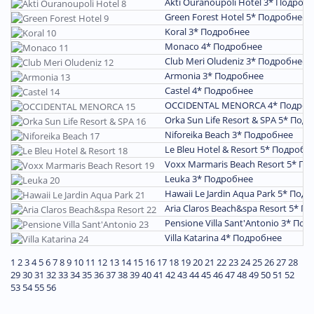
Akti Ouranoupoli Hotel 3*
Подробн
Green Forest Hotel 5*
Подробнее
Koral 3*
Подробнее
Monaco 4*
Подробнее
Club Meri Oludeniz 3*
Подробнее
Armonia 3*
Подробнее
Castel 4*
Подробнее
OCCIDENTAL MENORCA 4*
Подроб
Orka Sun Life Resort & SPA 5*
Подр
Niforeika Beach 3*
Подробнее
Le Bleu Hotel & Resort 5*
Подробн
Voxx Marmaris Beach Resort 5*
По
Leuka 3*
Подробнее
Hawaii Le Jardin Aqua Park 5*
Подр
Aria Claros Beach&spa Resort 5*
По
Pensione Villa Sant'Antonio 3*
Под
Villa Katarina 4*
Подробнее
1
2
3
4
5
6
7
8
9
10
11
12
13
14
15
16
17
18
19
20
21
22
23
24
25
26
27
28
29
30
31
32
33
34
35
36
37
38
39
40
41
42
43
44
45
46
47
48
49
50
51
52
53
54
55
56