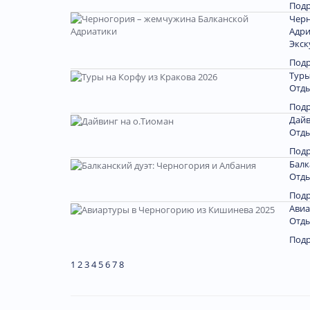
Под
Черн
Адри
Экск
Под
Туры
Отды
Под
Дайв
Отды
Под
Балк
Отды
Под
Авиа
Отды
Под
1
2
3
4
5
6
7
8