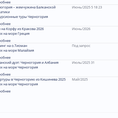
робнее
огория – жемчужина Балканской
Июнь/2025 5 18 23
атики
урсионные туры Черногория
робнее
 на Корфу из Кракова 2026
Июнь/2026
х на море Греция
робнее
инг на о.Тиоман
Под запрос
х на море Малайзия
робнее
анский дуэт: Черногория и Албания
Июль/2025 31
х на море Черногория
робнее
ртуры в Черногорию из Кишинева 2025
Май/2025
х на море Черногория
робнее