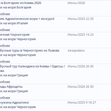
 в Болгарию из Киева 2026
Июнь/2026
х на море Болгария
робнее
ия, Адриатическое море + екскурсії
Июнь/2025 22 29
х на море Италия
робнее
ечная Чорногория
Июнь/2025 14 23
х на море Черногория
робнее
бусные туры в Черногорию из Львова
ежедневно
х на море Черногория
робнее
бусный тур Халкидики из Киева / Одессы /
Июнь/2026 26 30
ова
х на море Греция
робнее
енды Афродиты
Июнь/2026 26 30
х на море Греция
робнее
чужина Адриатики
Июнь/2025 9 18 27
х на море Черногория