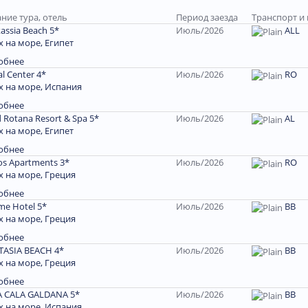
ние тура, отель
Период заезда
Транспорт и
kassia Beach 5*
Июль/2026
ALL
 на море, Египет
обнее
al Center 4*
Июль/2026
RO
 на море, Испания
обнее
 Rotana Resort & Spa 5*
Июль/2026
AL
 на море, Египет
обнее
os Apartments 3*
Июль/2026
RO
 на море, Греция
обнее
e Hotel 5*
Июль/2026
BB
 на море, Греция
обнее
TASIA BEACH 4*
Июль/2026
ВВ
 на море, Греция
обнее
A CALA GALDANA 5*
Июль/2026
ВВ
 на море, Испания