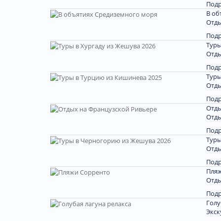
Под
В об
Отды
Под
Туры
Отды
Под
Туры
Отды
Под
Отды
Отды
Под
Туры
Отды
Под
Пляж
Отды
Под
Голу
Экск