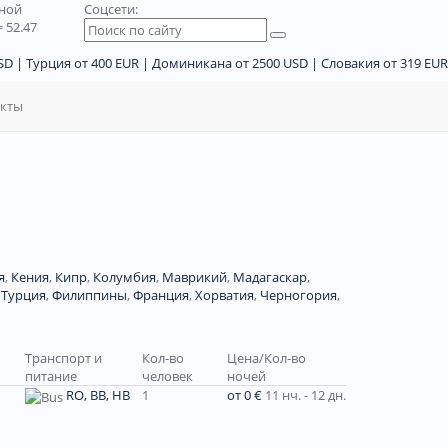
дной
Соцсети:
 52.47
D | Турция от 400 EUR | Доминикана от 2500 USD | Словакия от 319 EUR
акты
я
,
Кения
,
Кипр
,
Колумбия
,
Маврикий
,
Мадагаскар
,
,
Турция
,
Филиппины
,
Франция
,
Хорватия
,
Черногория
,
Транспорт и
Кол-во
Цена/Кол-во
питание
человек
ночей
RO, BB, HB
1
от 0 €
11 нч. - 12 дн.