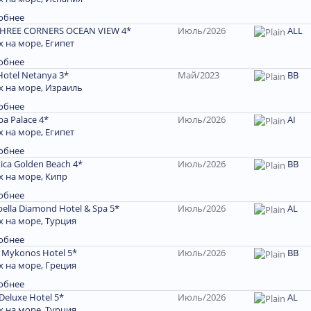
обнее
THREE CORNERS OCEAN VIEW 4*
Июль/2026
ALL
 на море, Египет
обнее
Hotel Netanya 3*
Май/2023
ВВ
 на море, Израиль
обнее
ba Palace 4*
Июль/2026
АІ
 на море, Египет
обнее
tica Golden Beach 4*
Июль/2026
BB
 на море, Кипр
обнее
ella Diamond Hotel & Spa 5*
Июль/2026
AL
 на море, Турция
обнее
 Mykonos Hotel 5*
Июль/2026
BB
 на море, Греция
обнее
 Deluxe Hotel 5*
Июль/2026
AL
 на море, Турция