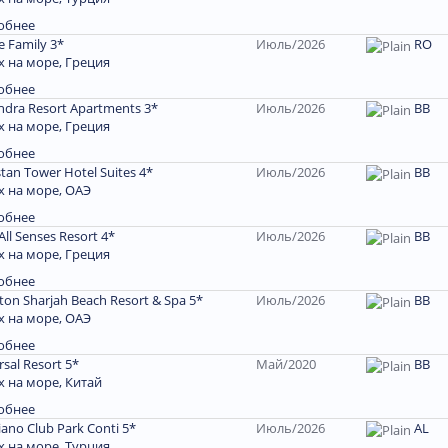
обнее
e Family 3*
Июль/2026
RO
 на море, Греция
обнее
ndra Resort Apartments 3*
Июль/2026
ВВ
 на море, Греция
обнее
stan Tower Hotel Suites 4*
Июль/2026
BB
 на море, ОАЭ
обнее
All Senses Resort 4*
Июль/2026
BB
 на море, Греция
обнее
ton Sharjah Beach Resort & Spa 5*
Июль/2026
ВВ
 на море, ОАЭ
обнее
rsal Resort 5*
Май/2020
ВВ
 на море, Китай
обнее
niano Club Park Conti 5*
Июль/2026
AL
 на море, Турция