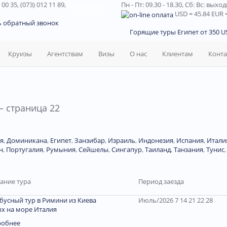
 00 35, (073) 012 11 89,
(067) 242 38
Пн - Пт: 09.30 - 18.30,
Сб: Вс: выхо
USD
= 45.84
EUR
=
ь обратный звонок
Горящие туры Египет от 350 US
Круизы
Агентствам
Визы
О нас
Клиентам
Конт
— страница 22
я
,
Доминиканa
,
Египет
,
Занзибар
,
Израиль
,
Индонезия
,
Испания
,
Итали
н
,
Португалия
,
Румыния
,
Сейшелы
,
Сингапур
,
Таиланд
,
Танзания
,
Тунис
ание тура
Период заезда
бусный тур в Римини из Киева
Июль/2026 7 14 21 22 28
х на море Италия
робнее