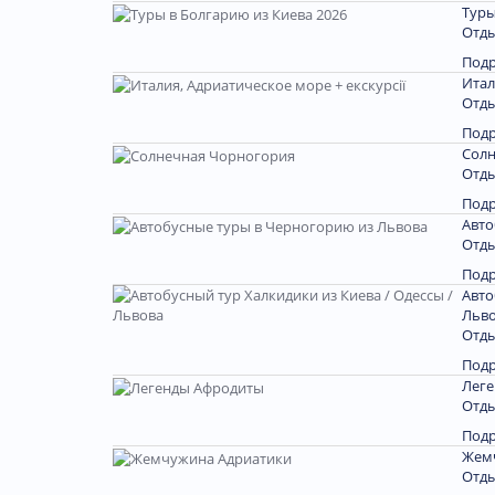
Туры
Отды
Под
Итал
Отды
Под
Солн
Отды
Под
Авто
Отды
Под
Авто
Льв
Отды
Под
Лег
Отды
Под
Жем
Отды