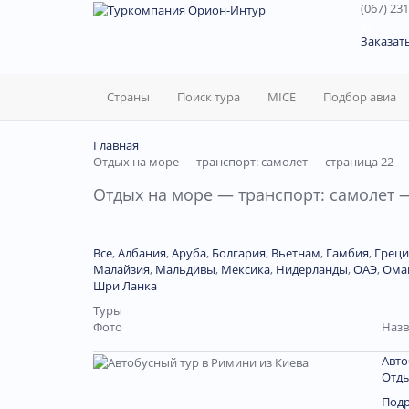
(067) 231
60
Заказат
Страны
Поиск тура
MICE
Подбор авиа
Главная
Отдых на море — транспорт: самолет — страница 22
Отдых на море — транспорт: самолет 
Все
,
Албания
,
Аруба
,
Болгария
,
Вьетнам
,
Гамбия
,
Греци
Малайзия
,
Мальдивы
,
Мексика
,
Нидерланды
,
ОАЭ
,
Ома
Шри Ланка
Туры
Фото
Назв
Авто
Отды
Под