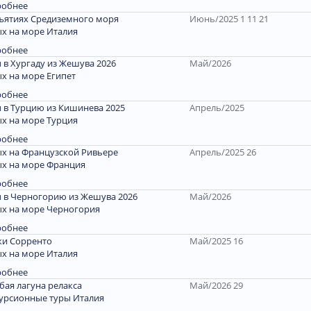
робнее
ъятиях Средиземного моря
Июнь/2025 1 11 21
х на море Италия
робнее
 в Хургаду из Жешува 2026
Май/2026
х на море Египет
робнее
 в Турцию из Кишинева 2025
Апрель/2025
х на море Турция
робнее
х на Французской Ривьере
Апрель/2025 26
х на море Франция
робнее
 в Черногорию из Жешува 2026
Май/2026
х на море Черногория
робнее
и Сорренто
Май/2025 16
х на море Италия
робнее
бая лагуна релакса
Май/2026 29
урсионные туры Италия