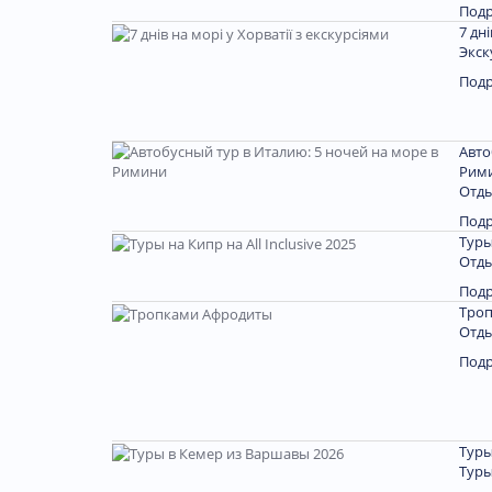
Под
7 дн
Экск
Под
Авто
Рим
Отды
Под
Туры
Отды
Под
Тро
Отды
Под
Туры
Туры