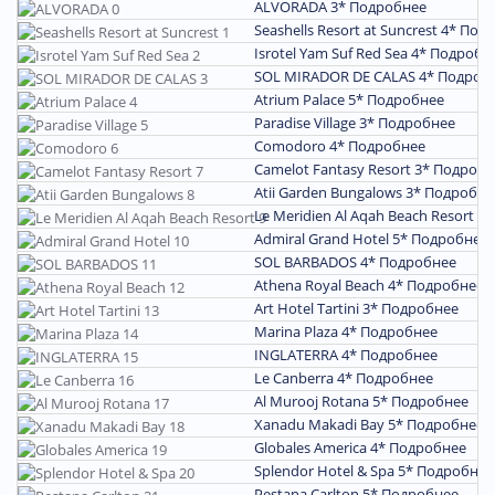
ALVORADA 3*
Подробнее
Seashells Resort at Suncrest 4*
Подр
Isrotel Yam Suf Red Sea 4*
Подробн
SOL MIRADOR DE CALAS 4*
Подроб
Atrium Palace 5*
Подробнее
Paradise Village 3*
Подробнее
Comodoro 4*
Подробнее
Camelot Fantasy Resort 3*
Подробн
Atii Garden Bungalows 3*
Подробне
Le Meridien Al Aqah Beach Resort 5
Admiral Grand Hotel 5*
Подробнее
SOL BARBADOS 4*
Подробнее
Athena Royal Beach 4*
Подробнее
Art Hotel Tartini 3*
Подробнее
Marina Plaza 4*
Подробнее
INGLATERRA 4*
Подробнее
Le Canberra 4*
Подробнее
Al Murooj Rotana 5*
Подробнее
Xanadu Makadi Bay 5*
Подробнее
Globales America 4*
Подробнее
Splendor Hotel & Spa 5*
Подробнее
Pestana Carlton 5*
Подробнее