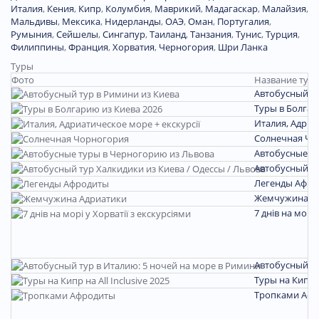
Италия
,
Кения
,
Кипр
,
Колумбия
,
Маврикий
,
Мадагаскар
,
Малайзия
,
Мальдивы
,
Мексика
,
Нидерланды
,
ОАЭ
,
Оман
,
Португалия
,
Румыния
,
Сейшелы
,
Сингапур
,
Таиланд
,
Танзания
,
Тунис
,
Турция
,
Филиппины
,
Франция
,
Хорватия
,
Черногория
,
Шри Ланка
Туры
Фото
Название тура
Автобусный ту
Туры в Болгар
Италия, Адриа
Солнечная Чо
Автобусные т
Автобусный ту
Легенды Афро
Жемчужина А
7 днів на морі 
Автобусный ту
Туры на Кипр на
Тропками Аф