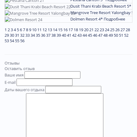
Dusit Thani Krabi Beach Resort 5*
По
Mangrove Tree Resort Yalongbay 5*
Dolmen Resort 4*
Подробнее
1
2
3
4
5
6
7
8
9
10
11
12
13
14
15
16
17
18
19
20
21
22
23
24
25
26
27
28
29
30
31
32
33
34
35
36
37
38
39
40
41
42
43
44
45
46
47
48
49
50
51
52
53
54
55
56
Отзывы
Оставить отзыв
Ваше имя
E-mail
Даты вашего отдыха