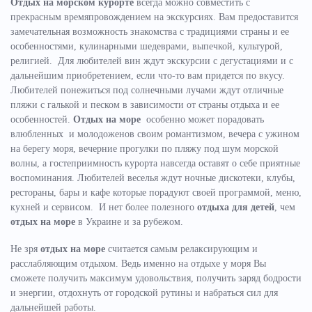
Отдых на морском курорте
всегда можно совместить с
прекрасным времяпровождением на экскурсиях. Вам предоставится
замечательная возможность знакомства с традициями страны и ее
особенностями, кулинарными шедеврами, выпечкой, культурой,
религией. Для любителей вин ждут экскурсии с дегустациями и с
дальнейшим приобретением, если что-то вам придется по вкусу.
Любителей понежиться под солнечными лучами ждут отличные
пляжи с галькой и песком в зависимости от страны отдыха и ее
особенностей.
Отдых на море
особенно может порадовать
влюбленных и молодоженов своим романтизмом, вечера с ужином
на берегу моря, вечерние прогулки по пляжу под шум морской
волны, а гостеприимность курорта навсегда оставят о себе приятные
воспоминания. Любителей веселья ждут ночные дискотеки, клубы,
рестораны, бары и кафе которые порадуют своей программой, меню,
кухней и сервисом. И нет более полезного
отдыха для детей
, чем
отдых на море
в Украине и за рубежом.
Не зря
отдых на море
считается самым релаксирующим и
расслабляющим отдыхом. Ведь именно на отдыхе у моря Вы
сможете получить максимум удовольствия, получить заряд бодрости
и энергии, отдохнуть от городской рутины и набраться сил для
дальнейшей работы.