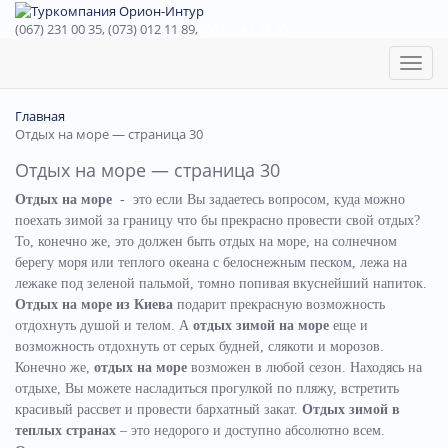
(067) 231 00 35, (073) 012 11 89,
(067) 242 38 60
Toggl
naviga
Главная
Отдых на море — страница 30
Отдых на море — страница 30
Отдых на море
- это если Вы задаетесь вопросом, куда можно
поехать зимой за границу что бы прекрасно провести свой отдых?
То, конечно же, это должен быть отдых на море, на солнечном
берегу моря или теплого океана с белоснежным песком, лежа на
лежаке под зеленой пальмой, томно попивая вкуснейший напиток.
Отдых на море из Киева
подарит прекрасную возможность
отдохнуть душой и телом. А
отдых зимой на море
еще и
возможность отдохнуть от серых будней, слякоти и морозов.
Конечно же,
отдых на море
возможен в любой сезон. Находясь на
отдыхе, Вы можете насладиться прогулкой по пляжу, встретить
красивый рассвет и провести бархатный закат.
Отдых зимой в
теплых странах
– это недорого и доступно абсолютно всем.