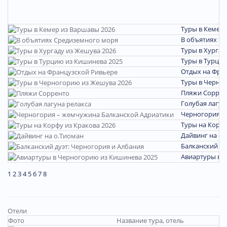
Туры в Кемер 
В объятиях С
Туры в Хургад
Туры в Турцию
Отдых на Фра
Туры в Черно
Пляжи Соррен
Голубая лагун
Черногория –
Туры на Корфу
Дайвинг на о.
Балканский ду
Авиартуры в 
1
2
3
4
5
6
7
8
Отели
Фото
Название тура, отель