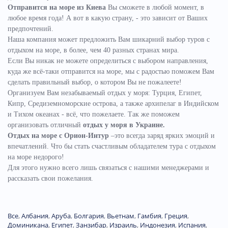
Отправится на море из Киева
Вы сможете в любой момент, в
любое время года! А вот в какую страну, - это зависит от Ваших
предпочтений.
Наша компания может предложить Вам шикарний выбор туров с
отдыхом на море, в более, чем 40 разных странах мира.
Если Вы никак не можете определиться с выбором направления,
куда же всё-таки отправится на море, мы с радостью поможем Вам
сделать правильный выбор, о котором Вы не пожалеете!
Организуем Вам незабываемый отдых у моря: Турция, Египет,
Кипр, Средиземноморские острова, а также архипелаг в Индийском
и Тихом океанах - всё, что пожелаете.
Так же поможем
организовать отличный
отдых у моря в Украине.
Отдых на море с Орион-Интур
–это всегда заряд ярких эмоций и
впечатлений. Что бы стать счастливым обладателем тура с отдыхом
на море недорого!
Для этого нужно всего лишь связаться с нашими менеджерами и
рассказать свои пожелания.
Все
,
Албания
,
Аруба
,
Болгария
,
Вьетнам
,
Гамбия
,
Греция
,
Доминиканa
,
Египет
,
Занзибар
,
Израиль
,
Индонезия
,
Испания
,