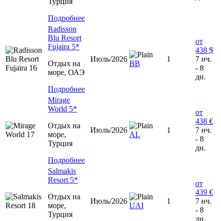
Турция
Подробнее
Radisson
Blu Resort
от
Fujaira 5*
438 $
Июль/2026
1
7 нч.
Отдых на
ВВ
- 8
море, ОАЭ
дн.
Подробнее
Mirage
World 5*
от
438 €
Отдых на
Июль/2026
1
7 нч.
море,
AL
- 8
Турция
дн.
Подробнее
Salmakis
Resort 5*
от
439 €
Отдых на
Июль/2026
1
7 нч.
море,
UAI
- 8
Турция
дн.