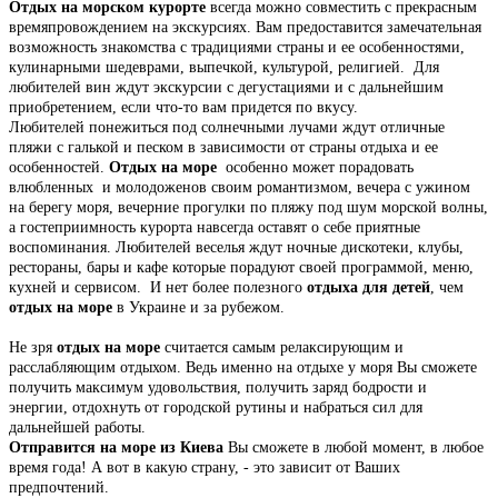
Отдых на морском курорте
всегда можно совместить с прекрасным
времяпровождением на экскурсиях. Вам предоставится замечательная
возможность знакомства с традициями страны и ее особенностями,
кулинарными шедеврами, выпечкой, культурой, религией. Для
любителей вин ждут экскурсии с дегустациями и с дальнейшим
приобретением, если что-то вам придется по вкусу.
Любителей понежиться под солнечными лучами ждут отличные
пляжи с галькой и песком в зависимости от страны отдыха и ее
особенностей.
Отдых на море
особенно может порадовать
влюбленных и молодоженов своим романтизмом, вечера с ужином
на берегу моря, вечерние прогулки по пляжу под шум морской волны,
а гостеприимность курорта навсегда оставят о себе приятные
воспоминания. Любителей веселья ждут ночные дискотеки, клубы,
рестораны, бары и кафе которые порадуют своей программой, меню,
кухней и сервисом. И нет более полезного
отдыха для детей
, чем
отдых на море
в Украине и за рубежом.
Не зря
отдых на море
считается самым релаксирующим и
расслабляющим отдыхом. Ведь именно на отдыхе у моря Вы сможете
получить максимум удовольствия, получить заряд бодрости и
энергии, отдохнуть от городской рутины и набраться сил для
дальнейшей работы.
Отправится на море из Киева
Вы сможете в любой момент, в любое
время года! А вот в какую страну, - это зависит от Ваших
предпочтений.