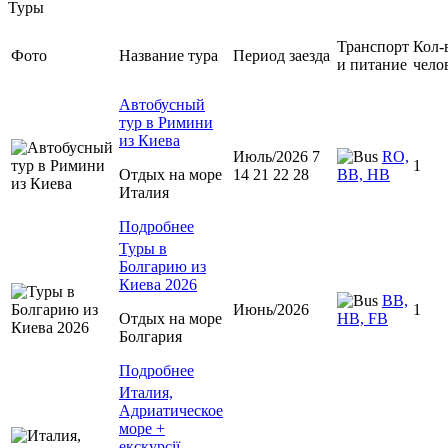
Туры
Транспорт
Кол-
Фото
Название тура
Период заезда
и питание
чело
Автобусный
тур в Римини
из Киева
Июль/2026 7
RO,
1
Отдых на море
14 21 22 28
BB, HB
Италия
Подробнее
Туры в
Болгарию из
Киева 2026
BB,
Июнь/2026
1
Отдых на море
HB, FB
Болгария
Подробнее
Италия,
Адриатическое
море +
екскурсії