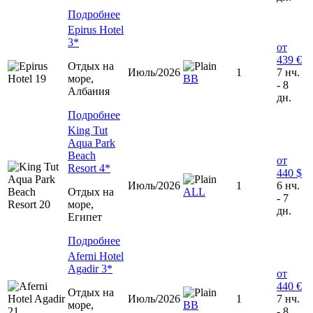
Подробнее
Epirus Hotel
3*
от
439 €
Отдых на
Июль/2026
1
7 нч.
море,
ВВ
- 8
Албания
дн.
Подробнее
King Tut
Aqua Park
Beach
от
Resort 4*
440 $
Июль/2026
1
6 нч.
Отдых на
ALL
- 7
море,
дн.
Египет
Подробнее
Aferni Hotel
Agadir 3*
от
440 €
Отдых на
Июль/2026
1
7 нч.
море,
ВВ
- 8