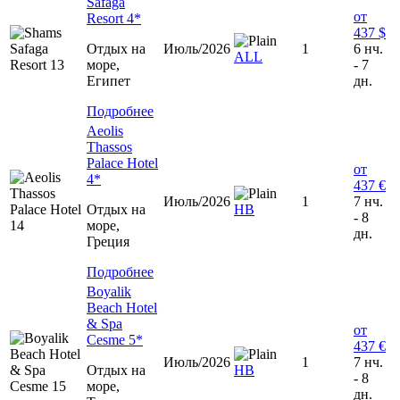
Safaga
от
Resort 4*
437 $
Отдых на
Июль/2026
1
6 нч.
ALL
море,
- 7
Египет
дн.
Подробнее
Aeolis
Thassos
Palace Hotel
от
4*
437 €
Июль/2026
1
7 нч.
Отдых на
HB
- 8
море,
дн.
Греция
Подробнее
Boyalik
Beach Hotel
& Spa
от
Cesme 5*
437 €
Июль/2026
1
7 нч.
Отдых на
HB
- 8
море,
дн.