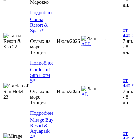
Марокко
дн.
Подробнее
Garcia
Resort &
от
Spa 5*
440 €
Отдых на
Июль/2026
1
7 нч.
ALL
море,
- 8
Турция
дн.
Подробнее
Garden of
Sun Hotel
от
5*
440 €
Отдых на
Июль/2026
1
7 нч.
AL
море,
- 8
Турция
дн.
Подробнее
Mirage Bay
Resort &
Aquapark
от
4*
441 $