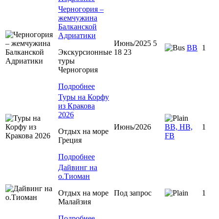
Черногория –
жемчужина
Балканской
Адриатики
Июнь/2025 5
BB
1
Экскурсионные
18 23
туры
Черногория
Подробнее
Туры на Корфу
из Кракова
2026
Июнь/2026
BB, HB,
1
Отдых на море
FB
Греция
Подробнее
Дайвинг на
о.Тиоман
Отдых на море
Под запрос
1
Малайзия
Подробнее