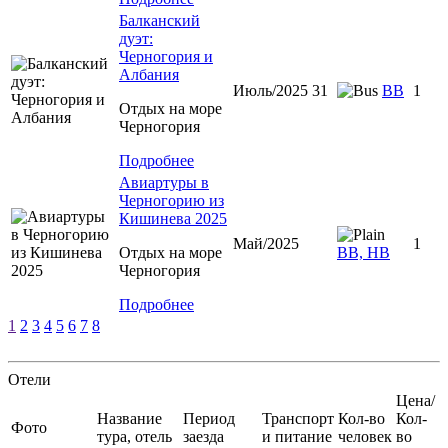
Балканский
дуэт:
Черногория и
Албания
Июль/2025 31
ВВ
1
Отдых на море
Черногория
Подробнее
Авиартуры в
Черногорию из
Кишинева 2025
Май/2025
1
Отдых на море
ВВ, НВ
Черногория
Подробнее
1
2
3
4
5
6
7
8
Отели
Цена/
Название
Период
Транспорт
Кол-во
Кол-
Фото
тура, отель
заезда
и питание
человек
во