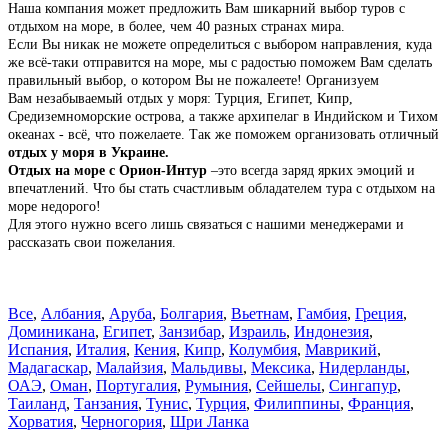
Наша компания может предложить Вам шикарний выбор туров с
отдыхом на море, в более, чем 40 разных странах мира.
Если Вы никак не можете определиться с выбором направления, куда
же всё-таки отправится на море, мы с радостью поможем Вам сделать
правильный выбор, о котором Вы не пожалеете! Организуем
Вам незабываемый отдых у моря: Турция, Египет, Кипр,
Средиземноморские острова, а также архипелаг в Индийском и Тихом
океанах - всё, что пожелаете.
Так же поможем организовать отличный
отдых у моря в Украине.
Отдых на море с Орион-Интур
–это всегда заряд ярких эмоций и
впечатлений. Что бы стать счастливым обладателем тура с отдыхом на
море недорого!
Для этого нужно всего лишь связаться с нашими менеджерами и
рассказать свои пожелания.
Все
,
Албания
,
Аруба
,
Болгария
,
Вьетнам
,
Гамбия
,
Греция
,
Доминиканa
,
Египет
,
Занзибар
,
Израиль
,
Индонезия
,
Испания
,
Италия
,
Кения
,
Кипр
,
Колумбия
,
Маврикий
,
Мадагаскар
,
Малайзия
,
Мальдивы
,
Мексика
,
Нидерланды
,
ОАЭ
,
Оман
,
Португалия
,
Румыния
,
Сейшелы
,
Сингапур
,
Таиланд
,
Танзания
,
Тунис
,
Турция
,
Филиппины
,
Франция
,
Хорватия
,
Черногория
,
Шри Ланка