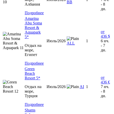
ВВ
Албания
- 8
дн.
Подробнее
Amarina
Abu Soma
Resort &
от
Aquapark
436 $
5*
Июль/2026
1
6 нч.
ALL
Отдых на
- 7
море,
дн.
Египет
Подробнее
Green
Beach
от
Resort 5*
436 €
Отдых на
Июль/2026
AI
1
7 нч.
море,
- 8
Турция
дн.
Подробнее
Shams