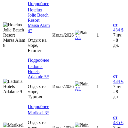
Подробнее
Hotelux
Jolie Beach
Resort
от
Marsa Alam
434 $
4*
Июль/2026
1
7 нч.
AL
Отдых на
- 8
море,
дн.
Египет
Подробнее
Ladonia
Hotels
от
Adakule 5*
434 €
Отдых на
Июль/2026
1
7 нч.
AL
море,
- 8
Турция
дн.
Подробнее
Mariksel 3*
от
Отдых на
435 €
море,
Июль/2026
1
7 нч.