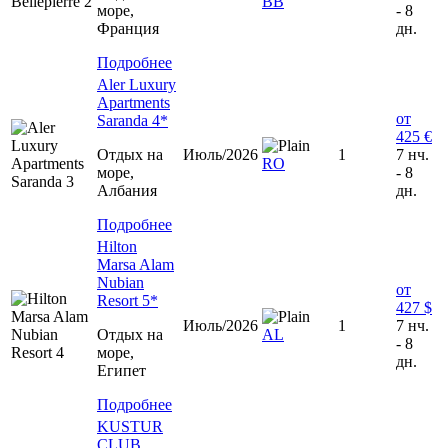
ВВ
море,
- 8
Франция
дн.
Подробнее
Aler Luxury
Apartments
от
Saranda 4*
425 €
Отдых на
Июль/2026
1
7 нч.
RO
море,
- 8
Албания
дн.
Подробнее
Hilton
Marsa Alam
Nubian
от
Resort 5*
427 $
Июль/2026
1
7 нч.
Отдых на
AL
- 8
море,
дн.
Египет
Подробнее
KUSTUR
CLUB