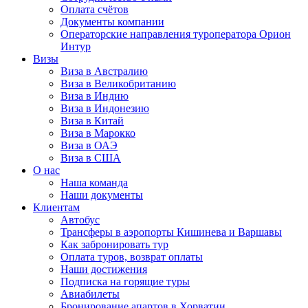
Оплата счётов
Документы компании
Операторские направления туроператора Орион
Интур
Визы
Виза в Австралию
Виза в Великобританию
Виза в Индию
Виза в Индонезию
Виза в Китай
Виза в Марокко
Виза в ОАЭ
Виза в США
О нас
Наша команда
Наши документы
Клиентам
Автобус
Трансферы в аэропорты Кишинева и Варшавы
Как забронировать тур
Оплата туров, возврат оплаты
Наши достижения
Подписка на горящие туры
Авиабилеты
Бронирование апартов в Хорватии