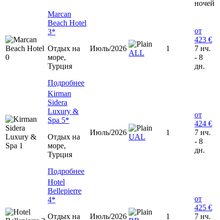
ночей
Marcan
Beach Hotel
от
3*
423 €
Отдых на
Июль/2026
1
7 нч.
ALL
море,
- 8
Турция
дн.
Подробнее
Kirman
Sidera
Luxury &
от
Spa 5*
424 €
Июль/2026
1
7 нч.
Отдых на
UAL
- 8
море,
дн.
Турция
Подробнее
Hotel
Bellepierre
от
4*
425 €
Отдых на
Июль/2026
1
7 нч.