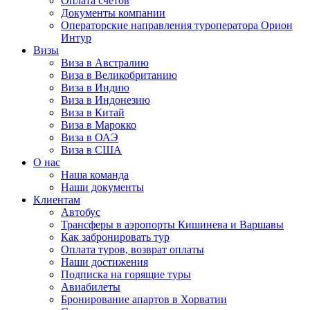
Оплата счётов
Документы компании
Операторские направления туроператора Орион
Интур
Визы
Виза в Австралию
Виза в Великобританию
Виза в Индию
Виза в Индонезию
Виза в Китай
Виза в Марокко
Виза в ОАЭ
Виза в США
О нас
Наша команда
Наши документы
Клиентам
Автобус
Трансферы в аэропорты Кишинева и Варшавы
Как забронировать тур
Оплата туров, возврат оплаты
Наши достижения
Подписка на горящие туры
Авиабилеты
Бронирование апартов в Хорватии