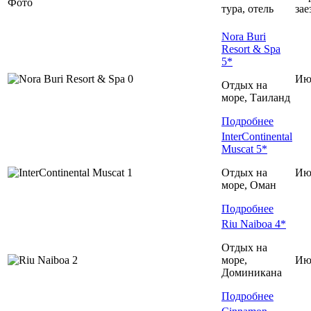
Фото
тура, отель
зае
Nora Buri
Resort & Spa
5*
Ию
Отдых на
море, Таиланд
Подробнее
InterContinental
Muscat 5*
Отдых на
Ию
море, Оман
Подробнее
Riu Naiboa 4*
Отдых на
море,
Ию
Доминиканa
Подробнее