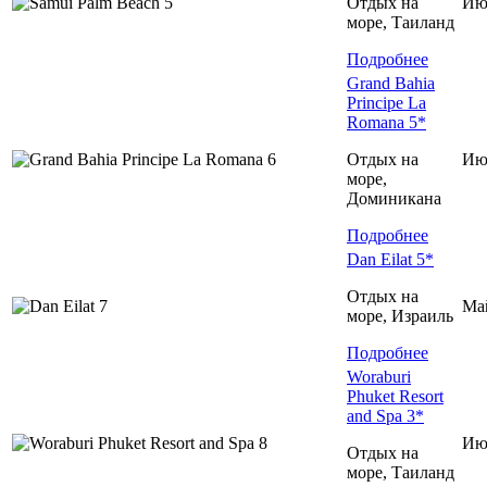
Отдых на
Ию
море, Таиланд
Подробнее
Grand Bahia
Principe La
Romana 5*
Отдых на
Ию
море,
Доминиканa
Подробнее
Dan Eilat 5*
Отдых на
Ма
море, Израиль
Подробнее
Woraburi
Phuket Resort
and Spa 3*
Ию
Отдых на
море, Таиланд