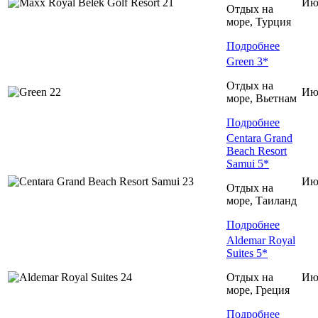
Ию
Отдых на
море, Турция
Подробнее
Green 3*
Отдых на
Ию
море, Вьетнам
Подробнее
Centara Grand
Beach Resort
Samui 5*
Ию
Отдых на
море, Таиланд
Подробнее
Aldemar Royal
Suites 5*
Отдых на
Ию
море, Греция
Подробнее