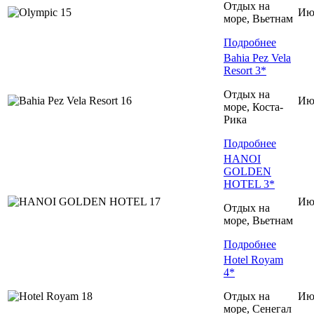
Отдых на
Ию
море, Вьетнам
Подробнее
Bahia Pez Vela
Resort 3*
Отдых на
Ию
море, Коста-
Рика
Подробнее
HANOI
GOLDEN
HOTEL 3*
Ию
Отдых на
море, Вьетнам
Подробнее
Hotel Royam
4*
Отдых на
Ию
море, Сенегал