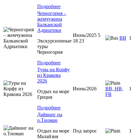
Подробнее
Черногория –
жемчужина
Балканской
Адриатики
Июнь/2025 5
BB
1
Экскурсионные
18 23
туры
Черногория
Подробнее
Туры на Корфу
из Кракова
2026
Июнь/2026
BB, HB,
1
Отдых на море
FB
Греция
Подробнее
Дайвинг на
о.Тиоман
Отдых на море
Под запрос
1
Малайзия