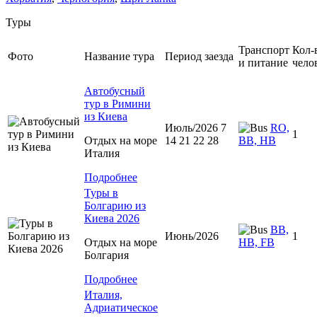
Туры
Транспорт
Кол-
Фото
Название тура
Период заезда
и питание
чело
Автобусный
тур в Римини
из Киева
Июль/2026 7
RO,
1
Отдых на море
14 21 22 28
BB, HB
Италия
Подробнее
Туры в
Болгарию из
Киева 2026
BB,
Июнь/2026
1
Отдых на море
HB, FB
Болгария
Подробнее
Италия,
Адриатическое