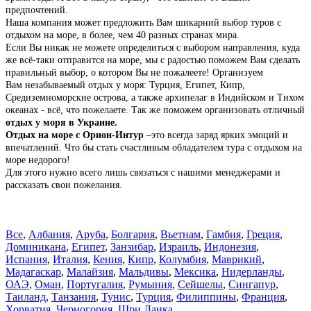
предпочтений.
Наша компания может предложить Вам шикарний выбор туров с
отдыхом на море, в более, чем 40 разных странах мира.
Если Вы никак не можете определиться с выбором направления, куда
же всё-таки отправится на море, мы с радостью поможем Вам сделать
правильный выбор, о котором Вы не пожалеете! Организуем
Вам незабываемый отдых у моря: Турция, Египет, Кипр,
Средиземноморские острова, а также архипелаг в Индийском и Тихом
океанах - всё, что пожелаете.
Так же поможем организовать отличный
отдых у моря в Украине.
Отдых на море с Орион-Интур
–это всегда заряд ярких эмоций и
впечатлений. Что бы стать счастливым обладателем тура с отдыхом на
море недорого!
Для этого нужно всего лишь связаться с нашими менеджерами и
рассказать свои пожелания.
Все
,
Албания
,
Аруба
,
Болгария
,
Вьетнам
,
Гамбия
,
Греция
,
Доминиканa
,
Египет
,
Занзибар
,
Израиль
,
Индонезия
,
Испания
,
Италия
,
Кения
,
Кипр
,
Колумбия
,
Маврикий
,
Мадагаскар
,
Малайзия
,
Мальдивы
,
Мексика
,
Нидерланды
,
ОАЭ
,
Оман
,
Португалия
,
Румыния
,
Сейшелы
,
Сингапур
,
Таиланд
,
Танзания
,
Тунис
,
Турция
,
Филиппины
,
Франция
,
Хорватия
,
Черногория
,
Шри Ланка