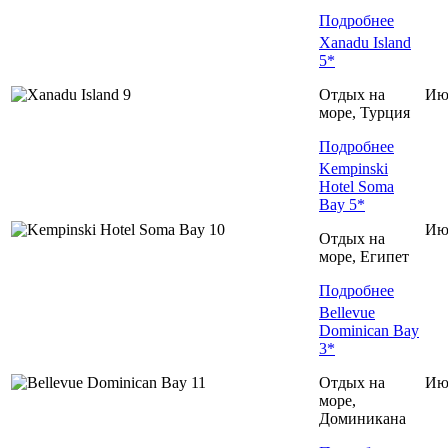
Подробнее
Xanadu Island
5*
Отдых на
Ию
море, Турция
Подробнее
Kempinski
Hotel Soma
Bay 5*
Ию
Отдых на
море, Египет
Подробнее
Bellevue
Dominican Bay
3*
Отдых на
Ию
море,
Доминиканa