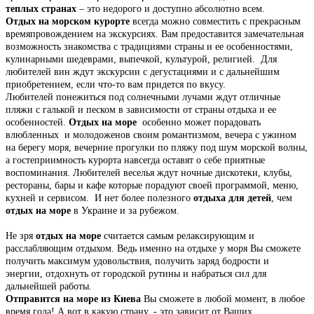
теплых странах
– это недорого и доступно абсолютно всем.
Отдых на морском курорте
всегда можно совместить с прекрасным
времяпровождением на экскурсиях. Вам предоставится замечательная
возможность знакомства с традициями страны и ее особенностями,
кулинарными шедеврами, выпечкой, культурой, религией. Для
любителей вин ждут экскурсии с дегустациями и с дальнейшим
приобретением, если что-то вам придется по вкусу.
Любителей понежиться под солнечными лучами ждут отличные
пляжи с галькой и песком в зависимости от страны отдыха и ее
особенностей.
Отдых на море
особенно может порадовать
влюбленных и молодоженов своим романтизмом, вечера с ужином
на берегу моря, вечерние прогулки по пляжу под шум морской волны,
а гостеприимность курорта навсегда оставят о себе приятные
воспоминания. Любителей веселья ждут ночные дискотеки, клубы,
рестораны, бары и кафе которые порадуют своей программой, меню,
кухней и сервисом. И нет более полезного
отдыха для детей
, чем
отдых на море
в Украине и за рубежом.
Не зря
отдых на море
считается самым релаксирующим и
расслабляющим отдыхом. Ведь именно на отдыхе у моря Вы сможете
получить максимум удовольствия, получить заряд бодрости и
энергии, отдохнуть от городской рутины и набраться сил для
дальнейшей работы.
Отправится на море из Киева
Вы сможете в любой момент, в любое
время года! А вот в какую страну, - это зависит от Ваших