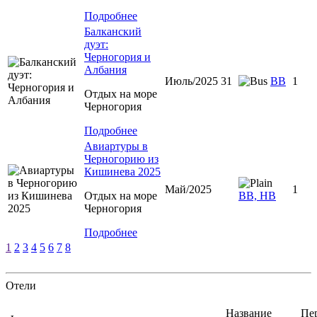
Подробнее
Балканский
дуэт:
Черногория и
Албания
Июль/2025 31
ВВ
1
Отдых на море
Черногория
Подробнее
Авиартуры в
Черногорию из
Кишинева 2025
Май/2025
1
Отдых на море
ВВ, НВ
Черногория
Подробнее
1
2
3
4
5
6
7
8
Отели
Название
Пе