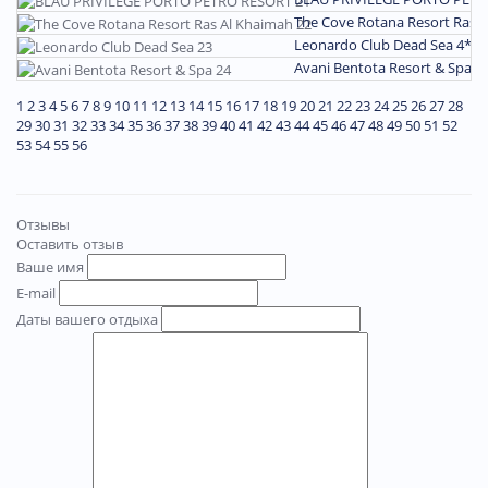
The Cove Rotana Resort Ras 
Leonardo Club Dead Sea 4*
П
Avani Bentota Resort & Spa 4
1
2
3
4
5
6
7
8
9
10
11
12
13
14
15
16
17
18
19
20
21
22
23
24
25
26
27
28
29
30
31
32
33
34
35
36
37
38
39
40
41
42
43
44
45
46
47
48
49
50
51
52
53
54
55
56
Отзывы
Оставить отзыв
Ваше имя
E-mail
Даты вашего отдыха