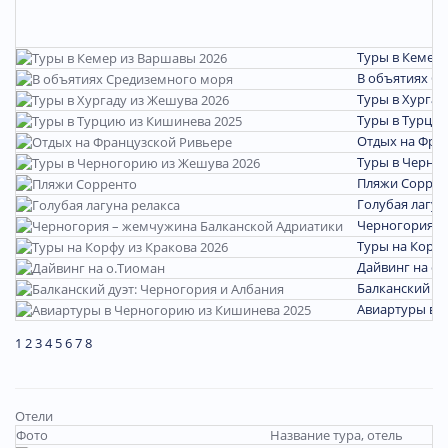
Туры в Кемер 
В объятиях С
Туры в Хургад
Туры в Турцию
Отдых на Фра
Туры в Черно
Пляжи Соррен
Голубая лагун
Черногория –
Туры на Корфу
Дайвинг на о.
Балканский ду
Авиартуры в 
1
2
3
4
5
6
7
8
Отели
Фото
Название тура, отель