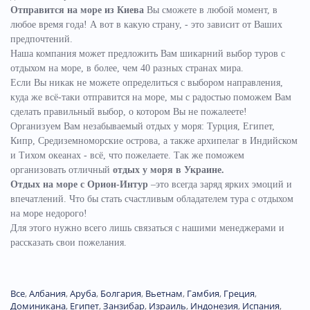
Отправится на море из Киева
Вы сможете в любой момент, в
любое время года! А вот в какую страну, - это зависит от Ваших
предпочтений.
Наша компания может предложить Вам шикарний выбор туров с
отдыхом на море, в более, чем 40 разных странах мира.
Если Вы никак не можете определиться с выбором направления,
куда же всё-таки отправится на море, мы с радостью поможем Вам
сделать правильный выбор, о котором Вы не пожалеете!
Организуем Вам незабываемый отдых у моря: Турция, Египет,
Кипр, Средиземноморские острова, а также архипелаг в Индийском
и Тихом океанах - всё, что пожелаете.
Так же поможем
организовать отличный
отдых у моря в Украине.
Отдых на море с Орион-Интур
–это всегда заряд ярких эмоций и
впечатлений. Что бы стать счастливым обладателем тура с отдыхом
на море недорого!
Для этого нужно всего лишь связаться с нашими менеджерами и
рассказать свои пожелания.
Все
,
Албания
,
Аруба
,
Болгария
,
Вьетнам
,
Гамбия
,
Греция
,
Доминиканa
,
Египет
,
Занзибар
,
Израиль
,
Индонезия
,
Испания
,