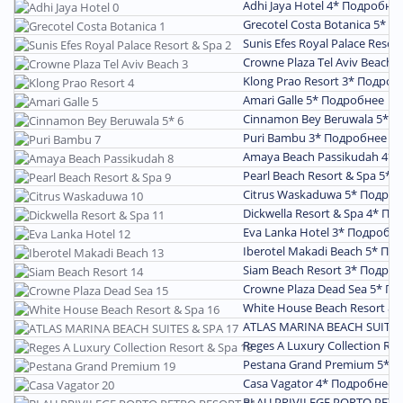
Adhi Jaya Hotel 4*
Подробне
Grecotel Costa Botanica 5*
По
Sunis Efes Royal Palace Resor
Crowne Plaza Tel Aviv Beach 
Klong Prao Resort 3*
Подроб
Amari Galle 5*
Подробнее
Cinnamon Bey Beruwala 5*
П
Puri Bambu 3*
Подробнее
Amaya Beach Passikudah 4*
Pearl Beach Resort & Spa 5*
П
Citrus Waskaduwa 5*
Подроб
Dickwella Resort & Spa 4*
Под
Eva Lanka Hotel 3*
Подробн
Iberotel Makadi Beach 5*
Под
Siam Beach Resort 3*
Подроб
Crowne Plaza Dead Sea 5*
По
White House Beach Resort & 
ATLAS MARINA BEACH SUITES
Reges A Luxury Collection Re
Pestana Grand Premium 5*
П
Casa Vagator 4*
Подробнее
BLAU PRIVILEGE PORTO PETR