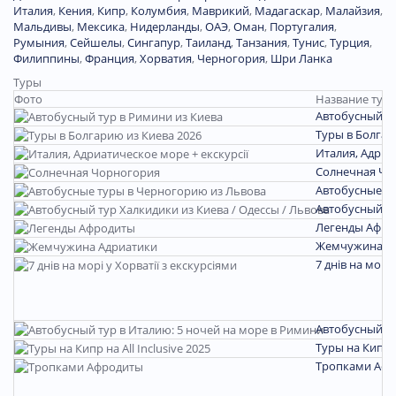
Италия
,
Кения
,
Кипр
,
Колумбия
,
Маврикий
,
Мадагаскар
,
Малайзия
,
Мальдивы
,
Мексика
,
Нидерланды
,
ОАЭ
,
Оман
,
Португалия
,
Румыния
,
Сейшелы
,
Сингапур
,
Таиланд
,
Танзания
,
Тунис
,
Турция
,
Филиппины
,
Франция
,
Хорватия
,
Черногория
,
Шри Ланка
Туры
Фото
Название тура
Автобусный ту
Туры в Болгар
Италия, Адриа
Солнечная Чо
Автобусные т
Автобусный ту
Легенды Афро
Жемчужина А
7 днів на морі 
Автобусный ту
Туры на Кипр на
Тропками Аф