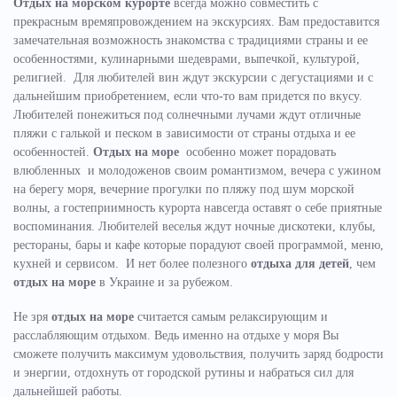
Отдых на морском курорте
всегда можно совместить с
прекрасным времяпровождением на экскурсиях. Вам предоставится
замечательная возможность знакомства с традициями страны и ее
особенностями, кулинарными шедеврами, выпечкой, культурой,
религией. Для любителей вин ждут экскурсии с дегустациями и с
дальнейшим приобретением, если что-то вам придется по вкусу.
Любителей понежиться под солнечными лучами ждут отличные
пляжи с галькой и песком в зависимости от страны отдыха и ее
особенностей.
Отдых на море
особенно может порадовать
влюбленных и молодоженов своим романтизмом, вечера с ужином
на берегу моря, вечерние прогулки по пляжу под шум морской
волны, а гостеприимность курорта навсегда оставят о себе приятные
воспоминания. Любителей веселья ждут ночные дискотеки, клубы,
рестораны, бары и кафе которые порадуют своей программой, меню,
кухней и сервисом. И нет более полезного
отдыха для детей
, чем
отдых на море
в Украине и за рубежом.
Не зря
отдых на море
считается самым релаксирующим и
расслабляющим отдыхом. Ведь именно на отдыхе у моря Вы
сможете получить максимум удовольствия, получить заряд бодрости
и энергии, отдохнуть от городской рутины и набраться сил для
дальнейшей работы.