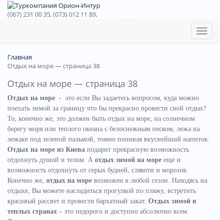
(067) 231 00 35, (073) 012 11 89,
(067) 242 38 60
Toggl
naviga
Главная
Отдых на море — страница 38
Отдых на море — страница 38
Отдых на море
- это если Вы задаетесь вопросом, куда можно
поехать зимой за границу что бы прекрасно провести свой отдых?
То, конечно же, это должен быть отдых на море, на солнечном
берегу моря или теплого океана с белоснежным песком, лежа на
лежаке под зеленой пальмой, томно попивая вкуснейший напиток.
Отдых на море из Киева
подарит прекрасную возможность
отдохнуть душой и телом. А
отдых зимой на море
еще и
возможность отдохнуть от серых будней, слякоти и морозов.
Конечно же,
отдых на море
возможен в любой сезон. Находясь на
отдыхе, Вы можете насладиться прогулкой по пляжу, встретить
красивый рассвет и провести бархатный закат.
Отдых зимой в
теплых странах
– это недорого и доступно абсолютно всем.