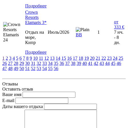
Подробнее
Crown
Resorts
от
Elamaris 3*
333 €
Отдых на
Июль/2026
1
7 нч.
ВВ
море,
- 8
Кипр
дн.
Подробнее
1
2
3
4
5
6
7
8
9
10
11
12
13
14
15
16
17
18
19
20
21
22
23
24
25
26
27
28
29
30
31
32
33
34
35
36
37
38
39
40
41
42
43
44
45
46
47
48
49
50
51
52
53
54
55
56
Отзывы
Оставить отзыв
Ваше имя
E-mail
Даты вашего отдыха