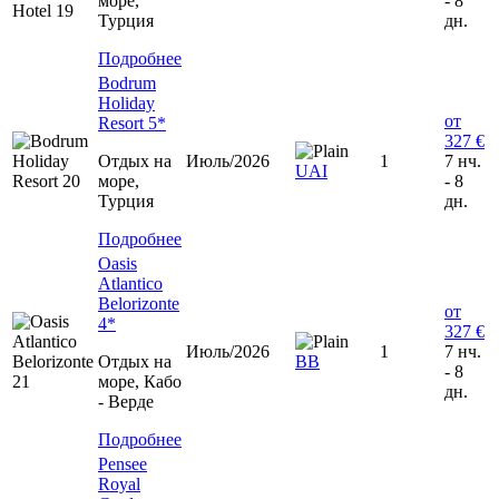
море,
- 8
Турция
дн.
Подробнее
Bodrum
Holiday
от
Resort 5*
327 €
Отдых на
Июль/2026
1
7 нч.
UAI
море,
- 8
Турция
дн.
Подробнее
Oasis
Atlantico
Belorizonte
от
4*
327 €
Июль/2026
1
7 нч.
Отдых на
ВВ
- 8
море, Кабо
дн.
- Верде
Подробнее
Pensee
Royal