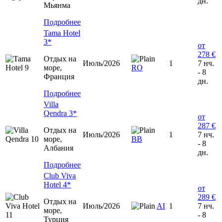
дн.
Мьянма
Подробнее
Tama Hotel
3*
от
278 €
Отдых на
Июль/2026
1
7 нч.
море,
RO
- 8
Франция
дн.
Подробнее
Villa
Qendra 3*
от
287 €
Отдых на
Июль/2026
1
7 нч.
море,
ВВ
- 8
Албания
дн.
Подробнее
Club Viva
Hotel 4*
от
289 €
Отдых на
Июль/2026
AI
1
7 нч.
море,
- 8
Турция