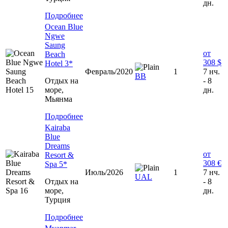
дн.
Подробнее
Ocean Blue
Ngwe
Saung
от
Beach
308 $
Hotel 3*
Февраль/2020
1
7 нч.
BB
Отдых на
- 8
море,
дн.
Мьянма
Подробнее
Kairaba
Blue
Dreams
от
Resort &
308 €
Spa 5*
Июль/2026
1
7 нч.
UAL
Отдых на
- 8
море,
дн.
Турция
Подробнее