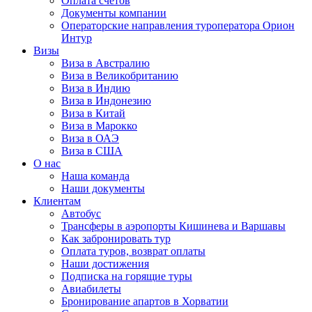
Оплата счётов
Документы компании
Операторские направления туроператора Орион
Интур
Визы
Виза в Австралию
Виза в Великобританию
Виза в Индию
Виза в Индонезию
Виза в Китай
Виза в Марокко
Виза в ОАЭ
Виза в США
О нас
Наша команда
Наши документы
Клиентам
Автобус
Трансферы в аэропорты Кишинева и Варшавы
Как забронировать тур
Оплата туров, возврат оплаты
Наши достижения
Подписка на горящие туры
Авиабилеты
Бронирование апартов в Хорватии