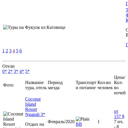
Т
Ф
О
1
2
3
4
5
6
Отели
0*
2*
3*
4*
5*
Цена/
Название
Период
Транспорт
Кол-во
Кол-
Фото
тура, отель
заезда
и питание
человек
во
ночей
Coconut
Island
Resort
от
Ngapali 3*
157 $
Февраль/2020
1
7 нч.
Отдых на
BB
- 8