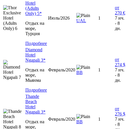
Hotel
от
(Adults
270 €
Only) 5*
Июль/2026
1
7 нч.
UAL
Отдых на
- 8
море,
дн.
Турция
Подробнее
Diamond
Hotel
от
Ngapali 3*
274 $
Отдых на
Февраль/2020
1
7 нч.
BB
море,
- 8
Мьянма
дн.
Подробнее
Thande
Beach
Hotel
от
Ngapali 3*
276 $
Февраль/2020
1
7 нч.
Отдых на
BB
- 8
море,