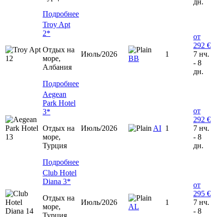
дн.
Подробнее
Troy Apt
2*
от
292 €
Отдых на
Июль/2026
1
7 нч.
море,
ВВ
- 8
Албания
дн.
Подробнее
Aegean
Park Hotel
от
3*
292 €
Отдых на
Июль/2026
AI
1
7 нч.
море,
- 8
Турция
дн.
Подробнее
Club Hotel
Diana 3*
от
295 €
Отдых на
Июль/2026
1
7 нч.
море,
AL
- 8
Турция