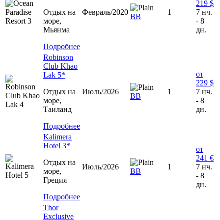
219 $
Отдых на
Февраль/2020
1
7 нч.
BB
море,
- 8
Мьянма
дн.
Подробнее
Robinson
Club Khao
от
Lak 5*
229 $
Отдых на
Июль/2026
1
7 нч.
BB
море,
- 8
Таиланд
дн.
Подробнее
Kalimera
Hotel 3*
от
241 €
Отдых на
Июль/2026
1
7 нч.
море,
BB
- 8
Греция
дн.
Подробнее
Thor
Exclusive