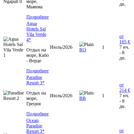
море,
дн.
Мьянма
Подробнее
Agua
Hotels Sal
Vila Verde
от
4*
165 €
Июль/2026
1
7 нч.
Отдых на
RO
- 8
море, Кабо
дн.
- Верде
Подробнее
Paradise
Resort 3*
от
214 €
Отдых на
Июль/2026
1
7 нч.
море,
BB
- 8
Греция
дн.
Подробнее
Ocean
Paradise
от
Resort 3*