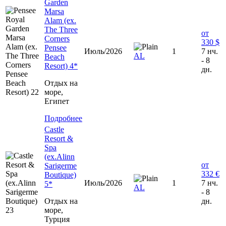
Garden
Marsa
Alam (ex.
The Three
от
Corners
330 $
Pensee
Июль/2026
1
7 нч.
AL
Beach
- 8
Resort) 4*
дн.
Отдых на
море,
Египет
Подробнее
Castle
Resort &
Spa
(ex.Alinn
от
Sarigerme
332 €
Boutique)
Июль/2026
1
7 нч.
5*
AL
- 8
Отдых на
дн.
море,
Турция