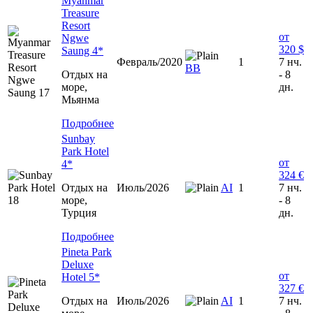
Myanmar
Treasure
Resort
от
Ngwe
320 $
Saung 4*
Февраль/2020
1
7 нч.
BB
Отдых на
- 8
море,
дн.
Мьянма
Подробнее
Sunbay
Park Hotel
от
4*
324 €
Отдых на
Июль/2026
AI
1
7 нч.
море,
- 8
Турция
дн.
Подробнее
Pineta Park
Deluxe
от
Hotel 5*
327 €
Отдых на
Июль/2026
AI
1
7 нч.