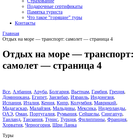
Страхование
Подарочные сертификаты
Памятка туриста
Что такое ”горящие” туры
Контакты
Главная
Отдых на море — транспорт: самолет — страница 4
Отдых на море — транспорт:
самолет — страница 4
Все
,
Албания
,
Аруба
,
Болгария
,
Вьетнам
,
Гамбия
,
Греция
,
Доминиканa
,
Египет
,
Занзибар
,
Израиль
,
Индонезия
,
Испания
,
Италия
,
Кения
,
Кипр
,
Колумбия
,
Маврикий
,
Мадагаскар
,
Малайзия
,
Мальдивы
,
Мексика
,
Нидерланды
,
ОАЭ
,
Оман
,
Португалия
,
Румыния
,
Сейшелы
,
Сингапур
,
Таиланд
,
Танзания
,
Тунис
,
Турция
,
Филиппины
,
Франция
,
Хорватия
,
Черногория
,
Шри Ланка
Туры