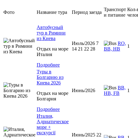
Транспорт
Кол-
Фото
Название тура
Период заезда
и питание
чело
Автобусный
тур в Римини
из Киева
Июль/2026 7
RO,
1
Отдых на море
14 21 22 28
BB, HB
Италия
Подробнее
Туры в
Болгарию из
Киева 2026
BB,
Июнь/2026
1
Отдых на море
HB, FB
Болгария
Подробнее
Италия,
Адриатическое
море +
екскурсії
Июнь/2025 22
BB
1