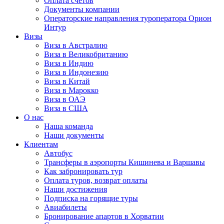
Оплата счётов
Документы компании
Операторские направления туроператора Орион
Интур
Визы
Виза в Австралию
Виза в Великобританию
Виза в Индию
Виза в Индонезию
Виза в Китай
Виза в Марокко
Виза в ОАЭ
Виза в США
О нас
Наша команда
Наши документы
Клиентам
Автобус
Трансферы в аэропорты Кишинева и Варшавы
Как забронировать тур
Оплата туров, возврат оплаты
Наши достижения
Подписка на горящие туры
Авиабилеты
Бронирование апартов в Хорватии