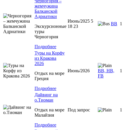
Черногория –
жемчужина
Балканской
Адриатики
Июнь/2025 5
BB
1
Экскурсионные
18 23
туры
Черногория
Подробнее
Туры на Корфу
из Кракова
2026
Июнь/2026
BB, HB,
1
Отдых на море
FB
Греция
Подробнее
Дайвинг на
о.Тиоман
Отдых на море
Под запрос
1
Малайзия
Подробнее