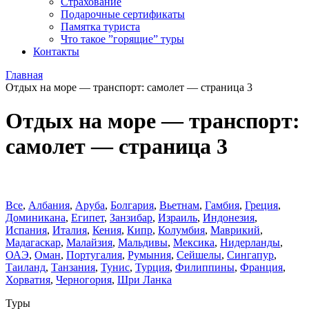
Страхование
Подарочные сертификаты
Памятка туриста
Что такое ”горящие” туры
Контакты
Главная
Отдых на море — транспорт: самолет — страница 3
Отдых на море — транспорт:
самолет — страница 3
Все
,
Албания
,
Аруба
,
Болгария
,
Вьетнам
,
Гамбия
,
Греция
,
Доминиканa
,
Египет
,
Занзибар
,
Израиль
,
Индонезия
,
Испания
,
Италия
,
Кения
,
Кипр
,
Колумбия
,
Маврикий
,
Мадагаскар
,
Малайзия
,
Мальдивы
,
Мексика
,
Нидерланды
,
ОАЭ
,
Оман
,
Португалия
,
Румыния
,
Сейшелы
,
Сингапур
,
Таиланд
,
Танзания
,
Тунис
,
Турция
,
Филиппины
,
Франция
,
Хорватия
,
Черногория
,
Шри Ланка
Туры