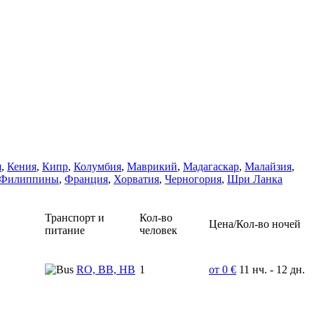
я
,
Кения
,
Кипр
,
Колумбия
,
Маврикий
,
Мадагаскар
,
Малайзия
,
Филиппины
,
Франция
,
Хорватия
,
Черногория
,
Шри Ланка
Транспорт и
Кол-во
Цена/Кол-во ночей
питание
человек
RO, BB, HB
1
от 0 €
11 нч. - 12 дн.