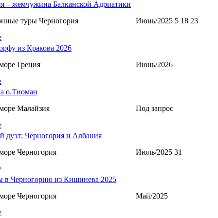
я – жемчужина Балканской Адриатики
онные туры Черногория
Июнь/2025 5 18 23
е
орфу из Кракова 2026
море Греция
Июнь/2026
е
а о.Тиоман
море Малайзия
Под запрос
е
й дуэт: Черногория и Албания
море Черногория
Июль/2025 31
е
 в Черногорию из Кишинева 2025
море Черногория
Май/2025
е