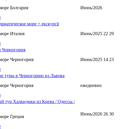
море Болгария
Июнь/2026
е
дриатическое море + екскурсії
море Италия
Июнь/2025 22 29
е
 Чорногория
море Черногория
Июнь/2025 14 23
е
е туры в Черногорию из Львова
море Черногория
ежедневно
е
й тур Халкидики из Киева / Одессы /
Июнь/2026 26 30
море Греция
е