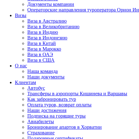
Документы компании
Операторские направления туроператора Орион Ин
Визы
Виза в Австралию
Виза в Великобританию
Виза в Индию
Виза в Индонезию
Виза в Китай
Виза в Марокко
Виза в ОАЭ
Виза в США
О нас
Наша команда
Наши документы
Клиентам
Автобус
Трансферы в аэропорты Кишинева и Варшавы
Как забронировать тур
Оплата туров, возврат оплаты
Наши достижения
Подписка на горящие туры
Авиабилеты
Бронирование апартов в Хорватии
Страхование
Подарочные сертификаты