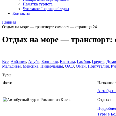
Памятка туриста
Что такое ”горящие” туры
Контакты
Главная
Отдых на море — транспорт: самолет — страница 24
Отдых на море — транспорт: 
Все
,
Албания
,
Аруба
,
Болгария
,
Вьетнам
,
Гамбия
,
Греция
,
Доми
Мальдивы
,
Мексика
,
Нидерланды
,
ОАЭ
,
Оман
,
Португалия
,
Ру
Туры
Фото
Название 
Автобусны
Отдых на 
Подробне
Туры в Бо