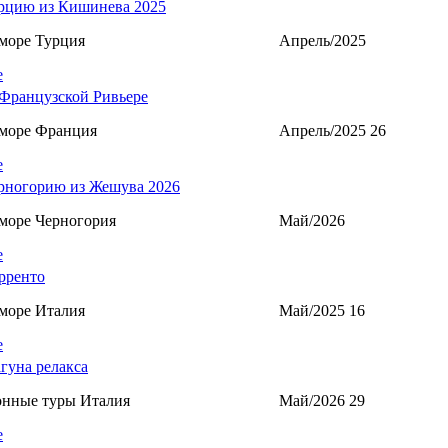
рцию из Кишинева 2025
море Турция
Апрель/2025
е
Французской Ривьере
 море Франция
Апрель/2025 26
е
рногорию из Жешува 2026
море Черногория
Май/2026
е
рренто
море Италия
Май/2025 16
е
агуна релакса
онные туры Италия
Май/2026 29
е