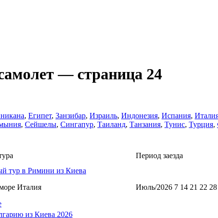
самолет — страница 24
никанa
,
Египет
,
Занзибар
,
Израиль
,
Индонезия
,
Испания
,
Итали
мыния
,
Сейшелы
,
Сингапур
,
Таиланд
,
Танзания
,
Тунис
,
Турция
,
тура
Период заезда
й тур в Римини из Киева
море Италия
Июль/2026 7 14 21 22 28
е
лгарию из Киева 2026