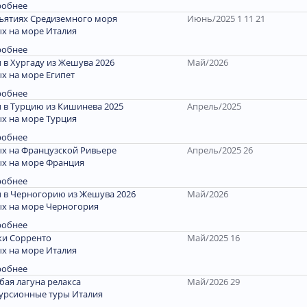
робнее
ъятиях Средиземного моря
Июнь/2025 1 11 21
х на море Италия
робнее
 в Хургаду из Жешува 2026
Май/2026
х на море Египет
робнее
 в Турцию из Кишинева 2025
Апрель/2025
х на море Турция
робнее
х на Французской Ривьере
Апрель/2025 26
х на море Франция
робнее
 в Черногорию из Жешува 2026
Май/2026
х на море Черногория
робнее
и Сорренто
Май/2025 16
х на море Италия
робнее
бая лагуна релакса
Май/2026 29
урсионные туры Италия