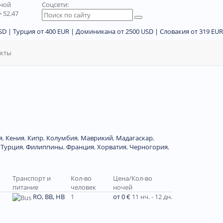
дной
Соцсети:
 52.47
D | Турция от 400 EUR | Доминикана от 2500 USD | Словакия от 319 EUR
акты
я
,
Кения
,
Кипр
,
Колумбия
,
Маврикий
,
Мадагаскар
,
,
Турция
,
Филиппины
,
Франция
,
Хорватия
,
Черногория
,
Транспорт и
Кол-во
Цена/Кол-во
питание
человек
ночей
RO, BB, HB
1
от 0 €
11 нч. - 12 дн.