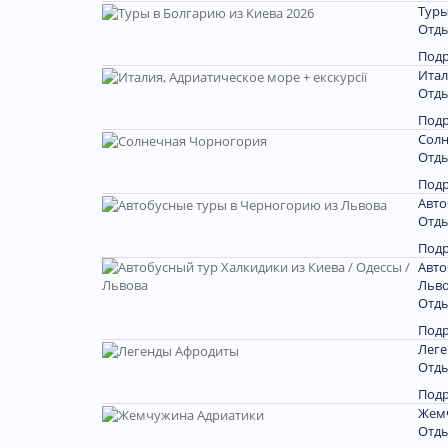
Туры
Отды
Под
Итал
Отды
Под
Солн
Отды
Под
Авто
Отды
Под
Авто
Льв
Отды
Под
Лег
Отды
Под
Жем
Отды