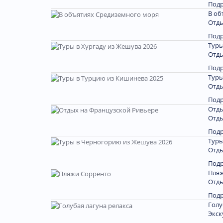
Под
В об
Отды
Под
Туры
Отды
Под
Туры
Отды
Под
Отды
Отды
Под
Туры
Отды
Под
Пляж
Отды
Под
Голу
Экск