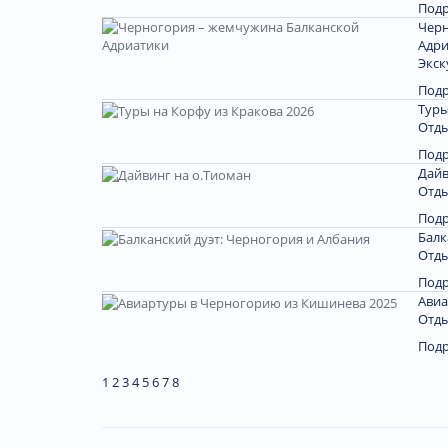
Под
Черн
Адри
Экск
Под
Туры
Отды
Под
Дайв
Отды
Под
Балк
Отды
Под
Авиа
Отды
Под
1
2
3
4
5
6
7
8