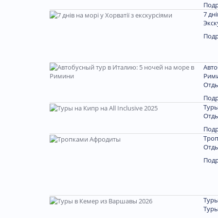
Под
7 дн
Экск
Под
Авто
Рим
Отды
Под
Туры
Отды
Под
Тро
Отды
Под
Туры
Туры