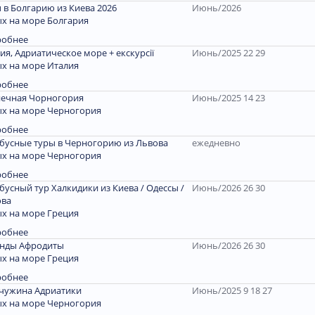
 в Болгарию из Киева 2026
Июнь/2026
х на море Болгария
робнее
ия, Адриатическое море + екскурсії
Июнь/2025 22 29
х на море Италия
робнее
ечная Чорногория
Июнь/2025 14 23
х на море Черногория
робнее
бусные туры в Черногорию из Львова
ежедневно
х на море Черногория
робнее
бусный тур Халкидики из Киева / Одессы /
Июнь/2026 26 30
ова
х на море Греция
робнее
енды Афродиты
Июнь/2026 26 30
х на море Греция
робнее
чужина Адриатики
Июнь/2025 9 18 27
х на море Черногория