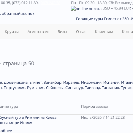
 00 35, (073) 012 11 89,
(067) 242 38
Пн - Пт: 09.30 - 18.30,
Сб: Вс: выхо
USD
= 45.84
EUR
=
ь обратный звонок
Горящие туры Египет от 350 US
Круизы
Агентствам
Визы
О нас
Клиентам
Конт
 страница 50
я
,
Доминиканa
,
Египет
,
Занзибар
,
Израиль
,
Индонезия
,
Испания
,
Итали
н
,
Португалия
,
Румыния
,
Сейшелы
,
Сингапур
,
Таиланд
,
Танзания
,
Тунис
ание тура
Период заезда
бусный тур в Римини из Киева
Июль/2026 7 14 21 22 28
х на море Италия
робнее