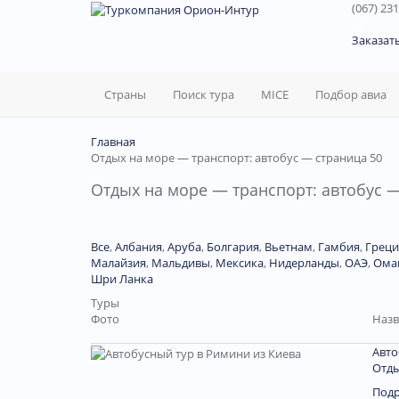
(067) 231
60
Заказат
Страны
Поиск тура
MICE
Подбор авиа
Главная
Отдых на море — транспорт: автобус — страница 50
Отдых на море — транспорт: автобус —
Все
,
Албания
,
Аруба
,
Болгария
,
Вьетнам
,
Гамбия
,
Греци
Малайзия
,
Мальдивы
,
Мексика
,
Нидерланды
,
ОАЭ
,
Ома
Шри Ланка
Туры
Фото
Назв
Авто
Отды
Под