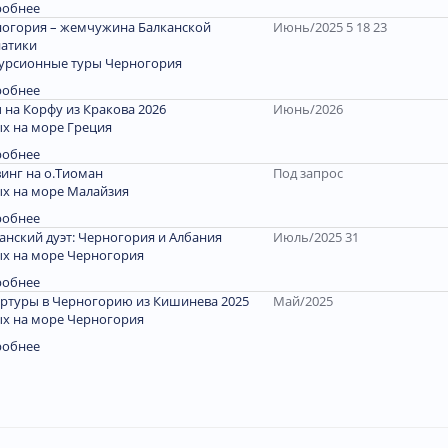
робнее
огория – жемчужина Балканской
Июнь/2025 5 18 23
атики
урсионные туры Черногория
робнее
 на Корфу из Кракова 2026
Июнь/2026
х на море Греция
робнее
инг на о.Тиоман
Под запрос
х на море Малайзия
робнее
анский дуэт: Черногория и Албания
Июль/2025 31
х на море Черногория
робнее
ртуры в Черногорию из Кишинева 2025
Май/2025
х на море Черногория
робнее