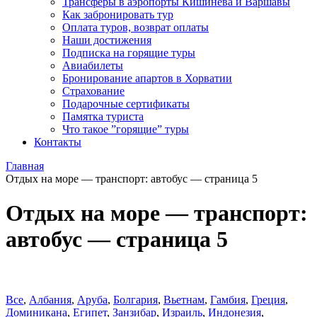
Трансферы в аэропорты Кишинева и Варшавы
Как забронировать тур
Оплата туров, возврат оплаты
Наши достижения
Подписка на горящие туры
Авиабилеты
Бронирование апартов в Хорватии
Страхование
Подарочные сертификаты
Памятка туриста
Что такое ”горящие” туры
Контакты
Главная
Отдых на море — транспорт: автобус — страница 5
Отдых на море — транспорт:
автобус — страница 5
Все
,
Албания
,
Аруба
,
Болгария
,
Вьетнам
,
Гамбия
,
Греция
,
Доминиканa
,
Египет
,
Занзибар
,
Израиль
,
Индонезия
,