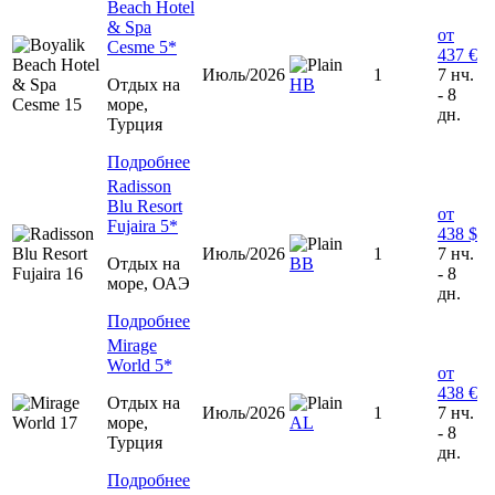
Beach Hotel
& Spa
от
Cesme 5*
437 €
Июль/2026
1
7 нч.
Отдых на
HB
- 8
море,
дн.
Турция
Подробнее
Radisson
Blu Resort
от
Fujaira 5*
438 $
Июль/2026
1
7 нч.
Отдых на
ВВ
- 8
море, ОАЭ
дн.
Подробнее
Mirage
World 5*
от
438 €
Отдых на
Июль/2026
1
7 нч.
море,
AL
- 8
Турция
дн.
Подробнее