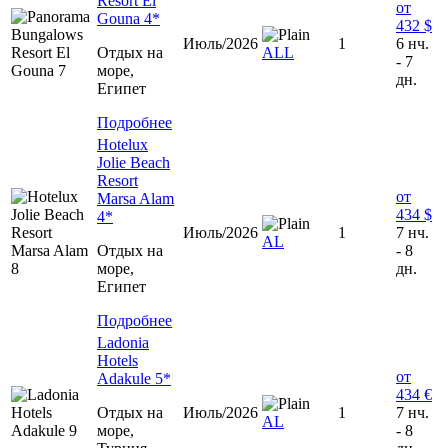
Resort El
от
Gouna 4*
432 $
Июль/2026
1
6 нч.
Отдых на
ALL
- 7
море,
дн.
Египет
Подробнее
Hotelux
Jolie Beach
Resort
от
Marsa Alam
434 $
4*
Июль/2026
1
7 нч.
AL
Отдых на
- 8
море,
дн.
Египет
Подробнее
Ladonia
Hotels
от
Adakule 5*
434 €
Отдых на
Июль/2026
1
7 нч.
AL
море,
- 8