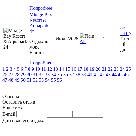
Подробнее
Mirage Bay
Resort &
Aquapark
от
4*
441 $
Июль/2026
1
7 нч.
Отдых на
AL
- 8
море,
дн.
Египет
Подробнее
1
2
3
4
5
6
7
8
9
10
11
12
13
14
15
16
17
18
19
20
21
22
23
24
25
26
27
28
29
30
31
32
33
34
35
36
37
38
39
40
41
42
43
44
45
46
47
48
49
50
51
52
53
54
55
56
Отзывы
Оставить отзыв
Ваше имя
E-mail
Даты вашего отдыха