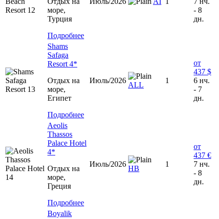
Отдых на
Июль/2026
AI
1
7 нч.
море,
- 8
Турция
дн.
Подробнее
Shams
Safaga
от
Resort 4*
437 $
Отдых на
Июль/2026
1
6 нч.
ALL
море,
- 7
Египет
дн.
Подробнее
Aeolis
Thassos
Palace Hotel
от
4*
437 €
Июль/2026
1
7 нч.
Отдых на
HB
- 8
море,
дн.
Греция
Подробнее
Boyalik