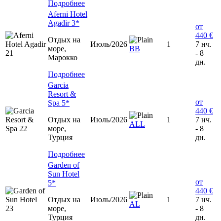
Подробнее
Aferni Hotel
Agadir 3*
от
440 €
Отдых на
Июль/2026
1
7 нч.
море,
ВВ
- 8
Марокко
дн.
Подробнее
Garcia
Resort &
от
Spa 5*
440 €
Отдых на
Июль/2026
1
7 нч.
ALL
море,
- 8
Турция
дн.
Подробнее
Garden of
Sun Hotel
от
5*
440 €
Отдых на
Июль/2026
1
7 нч.
AL
море,
- 8
Турция
дн.