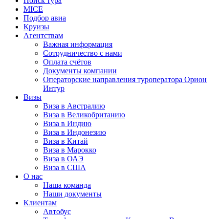
Поиск тура
MICE
Подбор авиа
Круизы
Агентствам
Важная информация
Сотрудничество с нами
Оплата счётов
Документы компании
Операторские направления туроператора Орион
Интур
Визы
Виза в Австралию
Виза в Великобританию
Виза в Индию
Виза в Индонезию
Виза в Китай
Виза в Марокко
Виза в ОАЭ
Виза в США
О нас
Наша команда
Наши документы
Клиентам
Автобус