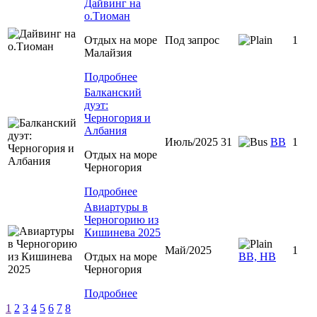
Дайвинг на
о.Тиоман
Отдых на море
Под запрос
1
Малайзия
Подробнее
Балканский
дуэт:
Черногория и
Албания
Июль/2025 31
ВВ
1
Отдых на море
Черногория
Подробнее
Авиартуры в
Черногорию из
Кишинева 2025
Май/2025
1
Отдых на море
ВВ, НВ
Черногория
Подробнее
1
2
3
4
5
6
7
8