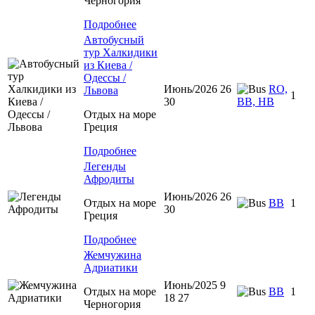
Черногория
Подробнее
Автобусный
тур Халкидики
из Киева /
Одессы /
Июнь/2026 26
RO,
Львова
1
30
BB, HB
Отдых на море
Греция
Подробнее
Легенды
Афродиты
Июнь/2026 26
Отдых на море
ВВ
1
30
Греция
Подробнее
Жемчужина
Адриатики
Июнь/2025 9
Отдых на море
BB
1
18 27
Черногория