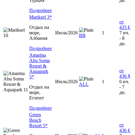
Турция
дн.
Подробнее
Mariksel 3*
от
Отдых на
435 €
море,
Июль/2026
1
7 нч.
ВВ
Албания
- 8
дн.
Подробнее
Amarina
Abu Soma
Resort &
от
Aquapark
436 $
5*
Июль/2026
1
6 нч.
ALL
Отдых на
- 7
море,
дн.
Египет
Подробнее
Green
Beach
от
Resort 5*
436 €