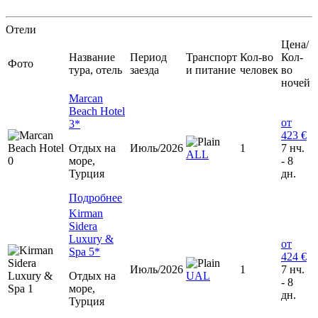
Отели
Цена/
Название
Период
Транспорт
Кол-во
Кол-
Фото
тура, отель
заезда
и питание
человек
во
ночей
Marcan
Beach Hotel
от
3*
423 €
Отдых на
Июль/2026
1
7 нч.
ALL
море,
- 8
Турция
дн.
Подробнее
Kirman
Sidera
Luxury &
от
Spa 5*
424 €
Июль/2026
1
7 нч.
Отдых на
UAL
- 8
море,
дн.
Турция