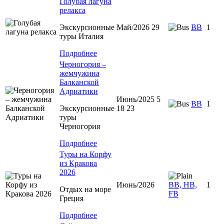
Голубая лагуна
релакса
Экскурсионные
Май/2026 29
BB
1
туры Италия
Подробнее
Черногория –
жемчужина
Балканской
Адриатики
Июнь/2025 5
BB
1
Экскурсионные
18 23
туры
Черногория
Подробнее
Туры на Корфу
из Кракова
2026
Июнь/2026
BB, HB,
1
Отдых на море
FB
Греция
Подробнее