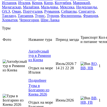
Испания
,
Италия
,
Кения
,
Кипр
,
Колумбия
,
Маврикий
,
Мадагаскар
,
Малайзия
,
Мальдивы
,
Мексика
,
Нидерланды
,
ОАЭ
,
Оман
,
Португалия
,
Румыния
,
Сейшелы
,
Сингапур
,
Таиланд
,
Танзания
,
Тунис
,
Турция
,
Филиппины
,
Франция
,
Хорватия
,
Черногория
,
Шри Ланка
Туры
Транспорт
Кол-
Фото
Название тура
Период заезда
и питание
чело
Автобусный
тур в Римини
из Киева
Июль/2026 7
RO,
1
Отдых на море
14 21 22 28
BB, HB
Италия
Подробнее
Туры в
Болгарию из
Киева 2026
BB,
Июнь/2026
1
Отдых на море
HB, FB
Болгария