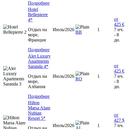
Подробнее
Hotel
Bellepierre
от
4*
425 €
Отдых на
Июль/2026
1
7 нч.
ВВ
море,
- 8
Франция
дн.
Подробнее
Aler Luxury
Apartments
от
Saranda 4*
425 €
Отдых на
Июль/2026
1
7 нч.
RO
море,
- 8
Албания
дн.
Подробнее
Hilton
Marsa Alam
Nubian
от
Resort 5*
427 $
Июль/2026
1
7 нч.
Отдых на
AL