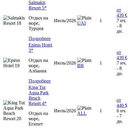
Salmakis
Resort 5*
от
439 €
Отдых на
Июль/2026
1
7 нч.
море,
UAI
- 8
Турция
дн.
Подробнее
Epirus Hotel
3*
от
439 €
Отдых на
Июль/2026
1
7 нч.
море,
ВВ
- 8
Албания
дн.
Подробнее
King Tut
Aqua Park
Beach
от
Resort 4*
440 $
Июль/2026
1
6 нч.
Отдых на
ALL
- 7
море,
дн.
Египет