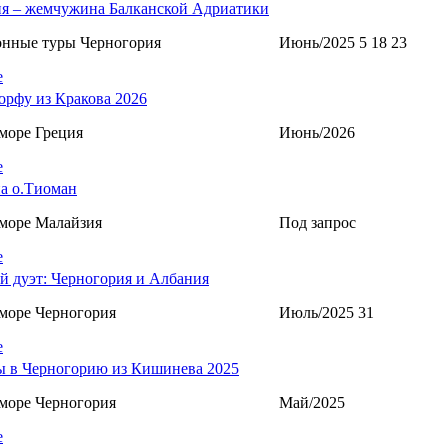
я – жемчужина Балканской Адриатики
онные туры Черногория
Июнь/2025 5 18 23
е
орфу из Кракова 2026
море Греция
Июнь/2026
е
а о.Тиоман
море Малайзия
Под запрос
е
й дуэт: Черногория и Албания
море Черногория
Июль/2025 31
е
 в Черногорию из Кишинева 2025
море Черногория
Май/2025
е