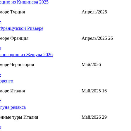
рцию из Кишинева 2025
море Турция
Апрель/2025
е
Французской Ривьере
 море Франция
Апрель/2025 26
е
рногорию из Жешува 2026
море Черногория
Май/2026
е
рренто
море Италия
Май/2025 16
е
агуна релакса
онные туры Италия
Май/2026 29
е