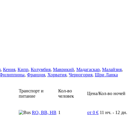
я
,
Кения
,
Кипр
,
Колумбия
,
Маврикий
,
Мадагаскар
,
Малайзия
,
Филиппины
,
Франция
,
Хорватия
,
Черногория
,
Шри Ланка
Транспорт и
Кол-во
Цена/Кол-во ночей
питание
человек
RO, BB, HB
1
от 0 €
11 нч. - 12 дн.