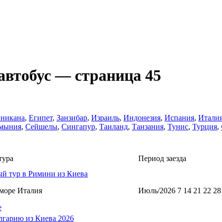
автобус — страница 45
никанa
,
Египет
,
Занзибар
,
Израиль
,
Индонезия
,
Испания
,
Итали
мыния
,
Сейшелы
,
Сингапур
,
Таиланд
,
Танзания
,
Тунис
,
Турция
,
тура
Период заезда
й тур в Римини из Киева
море Италия
Июль/2026 7 14 21 22 28
е
лгарию из Киева 2026