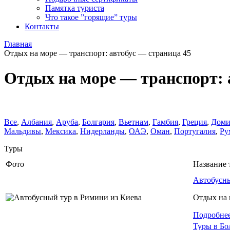
Памятка туриста
Что такое ”горящие” туры
Контакты
Главная
Отдых на море — транспорт: автобус — страница 45
Отдых на море — транспорт: 
Все
,
Албания
,
Аруба
,
Болгария
,
Вьетнам
,
Гамбия
,
Греция
,
Доми
Мальдивы
,
Мексика
,
Нидерланды
,
ОАЭ
,
Оман
,
Португалия
,
Ру
Туры
Фото
Название 
Автобусны
Отдых на 
Подробне
Туры в Бо