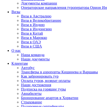
Документы компании
Операторские направления туроператора Орион Ин
Визы
Виза в Австралию
Виза в Великобританию
Виза в Индию
Виза в Индонезию
Виза в Китай
Виза в Марокко
Виза в ОАЭ
Виза в США
О нас
Наша команда
Наши документы
Клиентам
Автобус
Трансферы в аэропорты Кишинева и Варшавы
Как забронировать тур
Оплата туров, возврат оплаты
Наши достижения
Подписка на горящие туры
Авиабилеты
Бронирование апартов в Хорватии
Страхование
Подарочные сертификаты