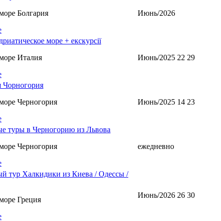
море Болгария
Июнь/2026
е
дриатическое море + екскурсії
море Италия
Июнь/2025 22 29
е
 Чорногория
море Черногория
Июнь/2025 14 23
е
е туры в Черногорию из Львова
море Черногория
ежедневно
е
й тур Халкидики из Киева / Одессы /
Июнь/2026 26 30
море Греция
е