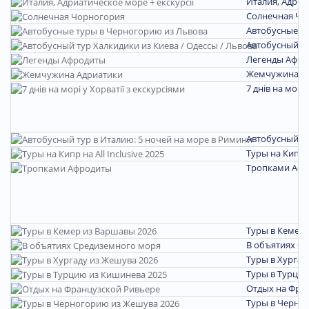
Италия, Адриа
Солнечная Чо
Автобусные т
Автобусный ту
Легенды Афро
Жемчужина А
7 днів на морі 
Автобусный ту
Туры на Кипр на
Тропками Аф
Туры в Кемер 
В объятиях С
Туры в Хургад
Туры в Турцию
Отдых на Фра
Туры в Черно