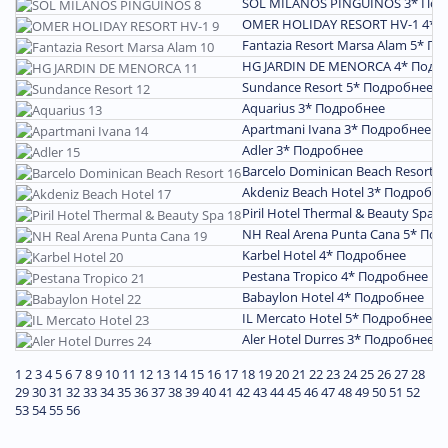
SOL MILANOS PINGUINOS 3*
Под
OMER HOLIDAY RESORT HV-1 4*
П
Fantazia Resort Marsa Alam 5*
По
HG JARDIN DE MENORCA 4*
Подр
Sundance Resort 5*
Подробнее
Aquarius 3*
Подробнее
Apartmani Ivana 3*
Подробнее
Adler 3*
Подробнее
Barcelo Dominican Beach Resort 4
Akdeniz Beach Hotel 3*
Подробне
Piril Hotel Thermal & Beauty Spa 4
NH Real Arena Punta Cana 5*
Под
Karbel Hotel 4*
Подробнее
Pestana Tropico 4*
Подробнее
Babaylon Hotel 4*
Подробнее
IL Mercato Hotel 5*
Подробнее
Aler Hotel Durres 3*
Подробнее
1
2
3
4
5
6
7
8
9
10
11
12
13
14
15
16
17
18
19
20
21
22
23
24
25
26
27
28
29
30
31
32
33
34
35
36
37
38
39
40
41
42
43
44
45
46
47
48
49
50
51
52
53
54
55
56