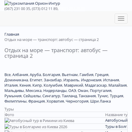
(067) 231 00 35, (073) 012 11 89,
(067) 242 38 60
Toggl
naviga
Главная
Отдых на море — транспорт: автобус — страница 2
Отдых на море — транспорт: автобус —
страница 2
Все
,
Албания
,
Аруба
,
Болгария
,
Вьетнам
,
Гамбия
,
Греция
,
Доминиканa
,
Египет
,
Занзибар
,
Израиль
,
Индонезия
,
Испания
,
Италия
,
Кения
,
Кипр
,
Колумбия
,
Маврикий
,
Мадагаскар
,
Малайзия
,
Мальдивы
,
Мексика
,
Нидерланды
,
ОАЭ
,
Оман
,
Португалия
,
Румыния
,
Сейшелы
,
Сингапур
,
Таиланд
,
Танзания
,
Тунис
,
Турция
,
Филиппины
,
Франция
,
Хорватия
,
Черногория
,
Шри Ланка
Туры
Фото
Название тура
Автобусный ту
Туры в Болгар