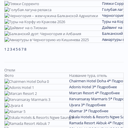
Пляжи Соррен
Голубая лагун
Черногория –
Туры на Корфу
Дайвинг на о.
Балканский ду
Авиартуры в 
1
2
3
4
5
6
7
8
Отели
Фото
Название тура, отель
Chairmen Hotel Doha 4*
Подробн
Adonis Hotel 3*
Подробнее
Marcan Resort 4*
Подробнее
Kervansaray Marmaris 5*
Подроб
Ujvara 3*
Подробнее
Abamar 3*
Подробнее
Eskala Hotels & Resorts Ngwe Sau
Ramada Resort Akbuk 4*
Подроб