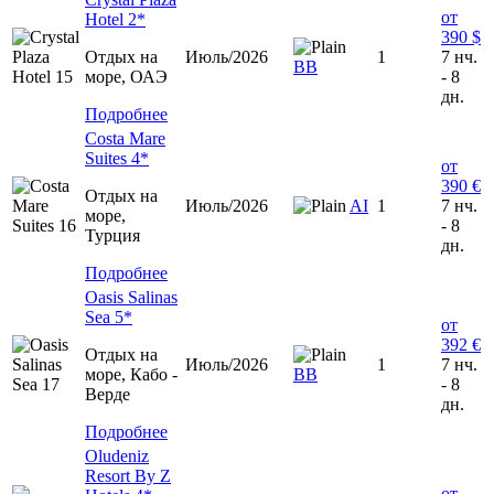
от
Hotel 2*
390 $
Отдых на
Июль/2026
1
7 нч.
ВВ
море, ОАЭ
- 8
дн.
Подробнее
Costa Mare
Suites 4*
от
390 €
Отдых на
Июль/2026
AI
1
7 нч.
море,
- 8
Турция
дн.
Подробнее
Oasis Salinas
Sea 5*
от
392 €
Отдых на
Июль/2026
1
7 нч.
море, Кабо -
BB
- 8
Верде
дн.
Подробнее
Oludeniz
Resort By Z
от