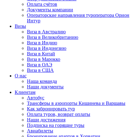
Оплата счётов
Документы компании
Операторские направления туроператора Орион
Интур
Визы
Виза в Австралию
Виза в Великобританию
Виза в Индию
Виза в Индонезию
Виза в Китай
Виза в Марокко
Виза в ОАЭ
Виза в США
О нас
Наша команда
Наши документы
Клиентам
Автобус
Трансферы в аэропорты Кишинева и Варшавы
Как забронировать тур
Оплата туров, возврат оплаты
Наши достижения
Подписка на горящие туры
Авиабилеты
Бронирование апартов в Хорватии