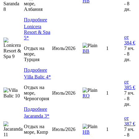
HB
море,
- 8
Албания
дн.
Подробнее
Lonicera
Resort & Spa
от
5*
384 €
Отдых на
Июль/2026
1
7 нч.
ВВ
море,
- 8
Турция
дн.
Подробнее
Villa Balic 4*
от
Отдых на
385 €
море,
Июль/2026
1
7 нч.
RO
Черногория
- 8
дн.
Подробнее
Jacaranda 3*
от
387 €
Отдых на
Июль/2026
1
7 нч.
море, Кипр
HB
- 8