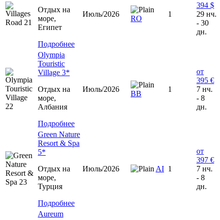
394 $
Отдых на
Июль/2026
1
29 нч.
море,
RO
- 30
Египет
дн.
Подробнее
Olympia
Touristic
от
Village 3*
395 €
Отдых на
Июль/2026
1
7 нч.
ВВ
море,
- 8
Албания
дн.
Подробнее
Green Nature
Resort & Spa
от
5*
397 €
Отдых на
Июль/2026
AI
1
7 нч.
море,
- 8
Турция
дн.
Подробнее
Aureum