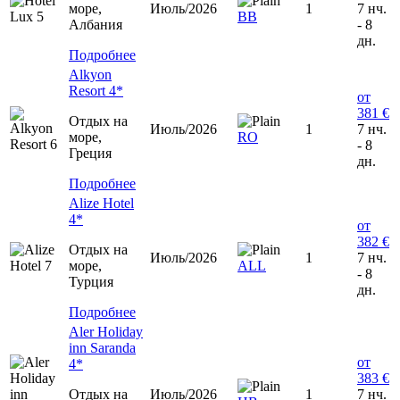
море,
Июль/2026
1
7 нч.
ВВ
Албания
- 8
дн.
Подробнее
Alkyon
Resort 4*
от
381 €
Отдых на
Июль/2026
1
7 нч.
море,
RO
- 8
Греция
дн.
Подробнее
Alize Hotel
4*
от
382 €
Отдых на
Июль/2026
1
7 нч.
море,
ALL
- 8
Турция
дн.
Подробнее
Aler Holiday
inn Saranda
от
4*
383 €
Отдых на
Июль/2026
1
7 нч.