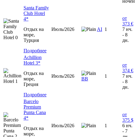
ночей
Santa Family
Club Hotel
от
4*
373 €
Отдых на
Июль/2026
AI
1
7 нч.
море,
- 8
Турция
дн.
Подробнее
Achillion
Hotel 3*
от
374 €
Отдых на
Июль/2026
1
7 нч.
море,
ВВ
- 8
Греция
дн.
Подробнее
Barcelo
Premium
Punta Cana
от
4*
375 $
Июль/2026
1
6 нч.
Отдых на
- 7
море,
дн.