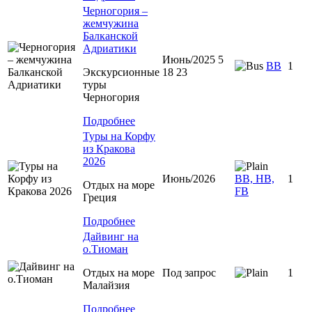
Черногория –
жемчужина
Балканской
Адриатики
Июнь/2025 5
BB
1
Экскурсионные
18 23
туры
Черногория
Подробнее
Туры на Корфу
из Кракова
2026
Июнь/2026
BB, HB,
1
Отдых на море
FB
Греция
Подробнее
Дайвинг на
о.Тиоман
Отдых на море
Под запрос
1
Малайзия
Подробнее