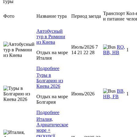
Туры
Транспорт
Кол-
Фото
Название тура
Период заезда
и питание
чело
Автобусный
тур в Римини
из Киева
Июль/2026 7
RO,
1
Отдых на море
14 21 22 28
BB, HB
Италия
Подробнее
Туры в
Болгарию из
Киева 2026
BB,
Июнь/2026
1
Отдых на море
HB, FB
Болгария
Подробнее
Италия,
Адриатическое
море +
екскурсії