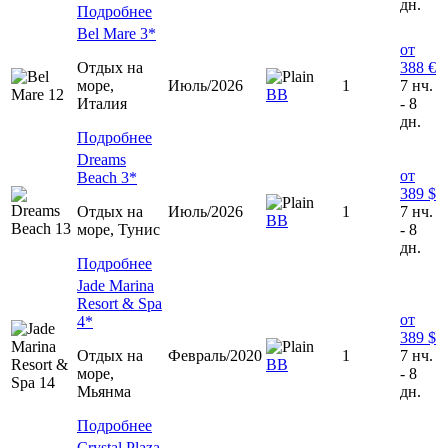
дн.
Подробнее
Bel Mare 3*
от
Отдых на
388 €
море,
Июль/2026
1
7 нч.
ВВ
Италия
- 8
дн.
Подробнее
Dreams
от
Beach 3*
389 $
Отдых на
Июль/2026
1
7 нч.
ВВ
море, Тунис
- 8
дн.
Подробнее
Jade Marina
Resort & Spa
от
4*
389 $
Отдых на
Февраль/2020
1
7 нч.
BB
море,
- 8
Мьянма
дн.
Подробнее
Crystal Plaza