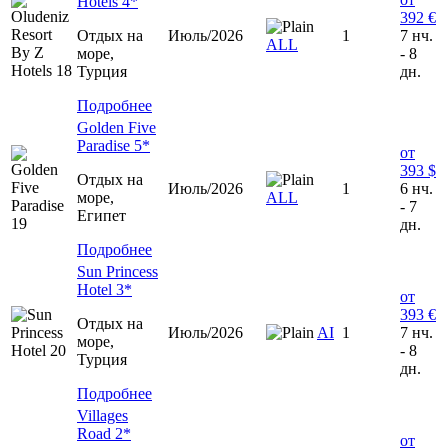
Hotels 4*
392 €
Отдых на
Июль/2026
1
7 нч.
ALL
море,
- 8
Турция
дн.
Подробнее
Golden Five
Paradise 5*
от
393 $
Отдых на
Июль/2026
1
6 нч.
море,
ALL
- 7
Египет
дн.
Подробнее
Sun Princess
Hotel 3*
от
393 €
Отдых на
Июль/2026
AI
1
7 нч.
море,
- 8
Турция
дн.
Подробнее
Villages
Road 2*
от