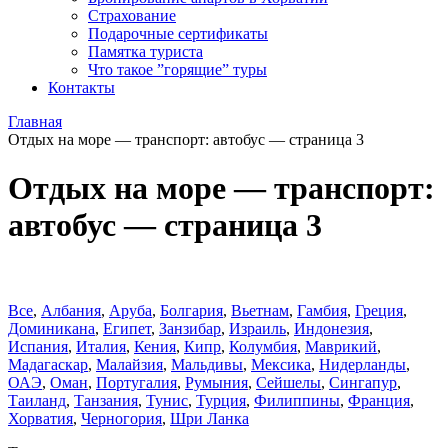
Страхование
Подарочные сертификаты
Памятка туриста
Что такое ”горящие” туры
Контакты
Главная
Отдых на море — транспорт: автобус — страница 3
Отдых на море — транспорт:
автобус — страница 3
Все
,
Албания
,
Аруба
,
Болгария
,
Вьетнам
,
Гамбия
,
Греция
,
Доминиканa
,
Египет
,
Занзибар
,
Израиль
,
Индонезия
,
Испания
,
Италия
,
Кения
,
Кипр
,
Колумбия
,
Маврикий
,
Мадагаскар
,
Малайзия
,
Мальдивы
,
Мексика
,
Нидерланды
,
ОАЭ
,
Оман
,
Португалия
,
Румыния
,
Сейшелы
,
Сингапур
,
Таиланд
,
Танзания
,
Тунис
,
Турция
,
Филиппины
,
Франция
,
Хорватия
,
Черногория
,
Шри Ланка