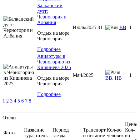
Балканский
дуэт:
Черногория и
Албания
Июль/2025 31
ВВ
1
Отдых на море
Черногория
Подробнее
Авиартуры в
Черногорию из
Кишинева 2025
Май/2025
1
Отдых на море
ВВ, НВ
Черногория
Подробнее
1
2
3
4
5
6
7
8
Отели
Цена/
Название
Период
Транспорт
Кол-во
Кол-
Фото
тура, отель
заезда
и питание
человек
во