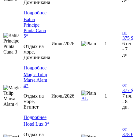
Доминиканa
Подробнее
Bahia
Principe
Punta Cana
от
5*
375 $
Июль/2026
1
6 нч.
Отдых на
- 7
море,
дн.
Доминиканa
Подробнее
Magic Tulip
Marsa Alam
от
4*
377 $
Отдых на
Июль/2026
1
7 нч.
AL
море,
- 8
Египет
дн.
Подробнее
Hotel Lux 3*
от
Отдых на
378 €