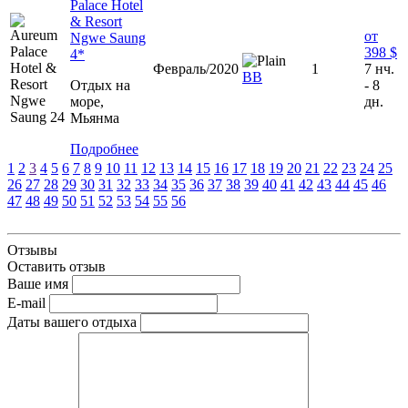
Palace Hotel
& Resort
от
Ngwe Saung
398 $
4*
Февраль/2020
1
7 нч.
BB
Отдых на
- 8
море,
дн.
Мьянма
Подробнее
1
2
3
4
5
6
7
8
9
10
11
12
13
14
15
16
17
18
19
20
21
22
23
24
25
26
27
28
29
30
31
32
33
34
35
36
37
38
39
40
41
42
43
44
45
46
47
48
49
50
51
52
53
54
55
56
Отзывы
Оставить отзыв
Ваше имя
E-mail
Даты вашего отдыха