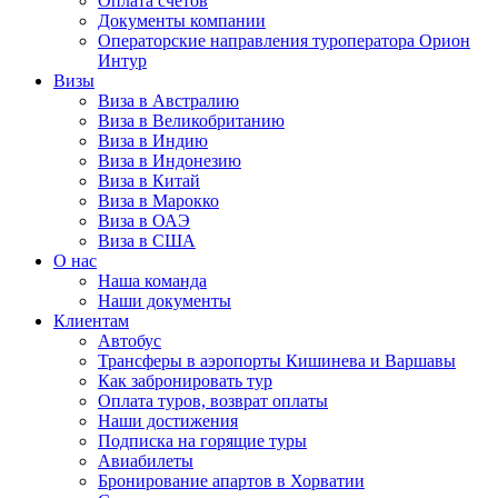
Оплата счётов
Документы компании
Операторские направления туроператора Орион
Интур
Визы
Виза в Австралию
Виза в Великобританию
Виза в Индию
Виза в Индонезию
Виза в Китай
Виза в Марокко
Виза в ОАЭ
Виза в США
О нас
Наша команда
Наши документы
Клиентам
Автобус
Трансферы в аэропорты Кишинева и Варшавы
Как забронировать тур
Оплата туров, возврат оплаты
Наши достижения
Подписка на горящие туры
Авиабилеты
Бронирование апартов в Хорватии