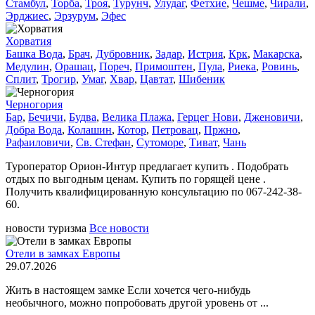
Стамбул
,
Торба
,
Троя
,
Турунч
,
Улудаг
,
Фетхие
,
Чешме
,
Чирали
,
Эрджиес
,
Эрзурум
,
Эфес
Хорватия
Башка Вода
,
Брач
,
Дубровник
,
Задар
,
Истрия
,
Крк
,
Макарска
,
Медулин
,
Орашац
,
Пореч
,
Примоштен
,
Пула
,
Риека
,
Ровинь
,
Сплит
,
Трогир
,
Умаг
,
Хвар
,
Цавтат
,
Шибеник
Черногория
Бар
,
Бечичи
,
Будва
,
Велика Плажа
,
Герцег Нови
,
Дженовичи
,
Добра Вода
,
Колашин
,
Котор
,
Петровац
,
Пржно
,
Рафаиловичи
,
Св. Стефан
,
Сутоморе
,
Тиват
,
Чань
Туроператор Орион-Интур предлагает купить . Подобрать
отдых по выгодным ценам. Купить по горящей цене .
Получить квалифицированную консультацию по 067-242-38-
60.
новости туризма
Все новости
Отели в замках Европы
29.07.2026
Жить в настоящем замке Если хочется чего-нибудь
необычного, можно попробовать другой уровень от ...