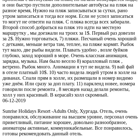
и они быстро пустили дополнительные автобусы на пляж на
разное время, Нужно на пляж записываться за сутки, рано
утром записаться и тогда все норм. Если не успел записаться
то могут не отвезти на пляж. С пляжа всегда всех забирали.
Второй способ добраться на пляж это идти на местную
маршрутку , мы доезжали на троих за 1$. Первый раз довезли
за 2$. Нужно торговаться, 7) пляжи. Песчаный очень хороший
с детками, меньше ветра там, теплее, на пляже кормят. Рыбок
тут мало, две рыбы видели. Плавать удобно , возле буйков
глубоко, заход хороший в море. Очень классная анимация,
зарядка, музыка. Нам было весело 8) коралловый пляж ,
ветрено. Рыбок много. Анимации я тут не видела. 9) вай фай
в отеле платный 10$. 10) часто видела людей утром в холле на
диванах. Спали прям в холле, их размещали в номер видимо
уже днём. Или сразу за доп плату. 11) паркленд новее, номера
говорили после ремонта , 8 месяцев назад делали ремонты,
холл у них красивый. В керасайз холл скромный.
06-12-2019
Sunrise Holidays Resort -Adults Only, Хургада. Отель, очень
понравился, обслуживание на высшем уровне, персонал очень
приветливый, питание хорошее, довольно разнообразное,
аниматоры активные, коммуникабельные. Все понравилось,
готовы рекомендовать данный отель.