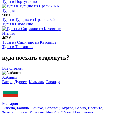
Туры в Португалию
Турция
508 €
Туры в Турцию из Праги 2026
Туры в Словакию
Италия
402 €
Туры на Сицилию из Катовице
Туры в Танзанию
куда поехать отдохнуть?
Все Страны
Албания
Влера
,
Дуррес
,
Ксамиль
,
Саранда
Болгария
Албена
,
Балчик
,
Банско
,
Боровец
,
Бургас
,
Варна
,
Елените
,
Золотые пески
,
Кранево
,
Несебр
,
Обзор
,
Пампорово
,