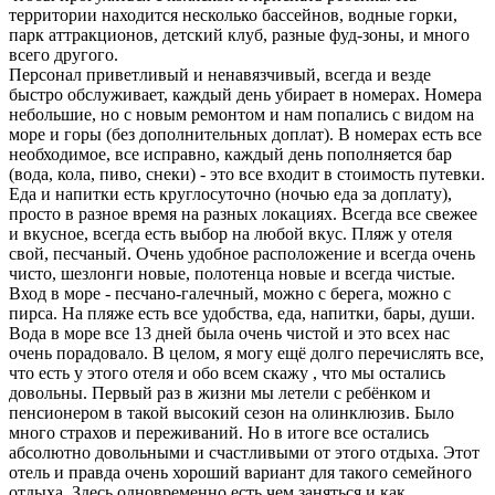
территории находится несколько бассейнов, водные горки,
парк аттракционов, детский клуб, разные фуд-зоны, и много
всего другого.
Персонал приветливый и ненавязчивый, всегда и везде
быстро обслуживает, каждый день убирает в номерах. Номера
небольшие, но с новым ремонтом и нам попались с видом на
море и горы (без дополнительных доплат). В номерах есть все
необходимое, все исправно, каждый день пополняется бар
(вода, кола, пиво, снеки) - это все входит в стоимость путевки.
Еда и напитки есть круглосуточно (ночью еда за доплату),
просто в разное время на разных локациях. Всегда все свежее
и вкусное, всегда есть выбор на любой вкус. Пляж у отеля
свой, песчаный. Очень удобное расположение и всегда очень
чисто, шезлонги новые, полотенца новые и всегда чистые.
Вход в море - песчано-галечный, можно с берега, можно с
пирса. На пляже есть все удобства, еда, напитки, бары, души.
Вода в море все 13 дней была очень чистой и это всех нас
очень порадовало. В целом, я могу ещё долго перечислять все,
что есть у этого отеля и обо всем скажу , что мы остались
довольны. Первый раз в жизни мы летели с ребёнком и
пенсионером в такой высокий сезон на олинклюзив. Было
много страхов и переживаний. Но в итоге все остались
абсолютно довольными и счастливыми от этого отдыха. Этот
отель и правда очень хороший вариант для такого семейного
отдыха. Здесь одновременно есть чем заняться и как