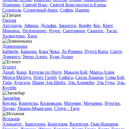
Поморие
,
Святой Влас
,
Святой Константин и Елена
,
Созополь
,
Солнечный берег
,
София
,
Царево
Греция
Арголида
,
Афины
,
Дельфы
,
Закинтос
,
Корфу
,
Кос
,
Крит
,
Миконос
,
Пелопоннес
,
Родос
,
Санторини
,
Скиатос
,
Тасос
,
Халкидики
,
Хиос
Доминиканa
Байяибе
,
Бараона
,
Бока Чика
,
Ла Романа
,
Пунта Кана
,
Санто
Доминго
,
Уверо Альто
,
Хуан Долио
Египет
Дахаб
,
Каир
,
Круизы по Нилу
,
Макади Бэй
,
Марса-Алам
,
Мерса-Матрух
,
Порт Галиб
,
Сафага
,
Сахль Хашиш
,
Сома Бэй
,
Таба
,
Хургада
,
Шарм Эль Шейх
,
Эль Аламейн
,
Эль Гуна
,
Эль-
Кусейр
Занзибар
Кендва
,
Кивенгва
,
Кизимкази
,
Матемве
,
Мичамви
,
Нунгви
,
Падже
,
Пвани-Мчангани
,
Стоун - Таун
Испания
Аликанте
,
Барселона
,
Бенидорм
,
Валенсия
,
Гран-Канария
,