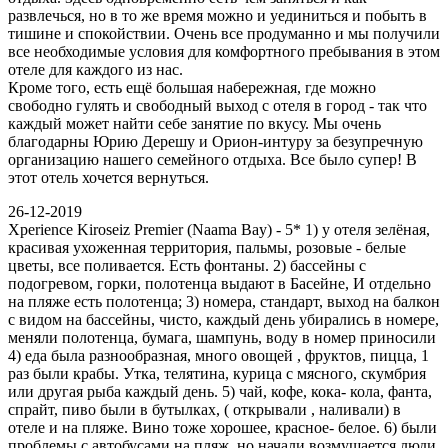
развлечься, но в то же время можно и уединиться и побыть в
тишине и спокойствии. Очень все продуманно и мы получили
все необходимые условия для комфортного пребывания в этом
отеле для каждого из нас.
Кроме того, есть ещё большая набережная, где можно
свободно гулять и свободный выход с отеля в город - так что
каждый может найти себе занятие по вкусу. Мы очень
благодарны Юрию Дерешу и Орион-интуру за безупречную
организацию нашего семейного отдыха. Все было супер! В
этот отель хочется вернуться.
26-12-2019
Xperience Kiroseiz Premier (Naama Bay) - 5* 1) у отеля зелёная,
красивая ухоженная территория, пальмы, розовые - белые
цветы, все поливается. Есть фонтаны. 2) бассейны с
подогревом, горки, полотенца выдают в Басейне, И отдельно
на пляже есть полотенца; 3) номера, стандарт, выход на балкон
с видом на бассейны, чисто, каждый день убирались в номере,
меняли полотенца, бумага, шампунь, воду в номер приносили
4) еда была разнообразная, много овощей , фруктов, пицца, 1
раз были крабы. Утка, телятина, курица с мясного, скумбрия
или другая рыба каждый день. 5) чай, кофе, кока- кола, фанта,
спрайт, пиво были в бутылках, ( открывали , наливали) в
отеле и на пляже. Вино тоже хорошее, красное- белое. 6) были
проблемы с автобусами на пляж, но начали возмущается люди,