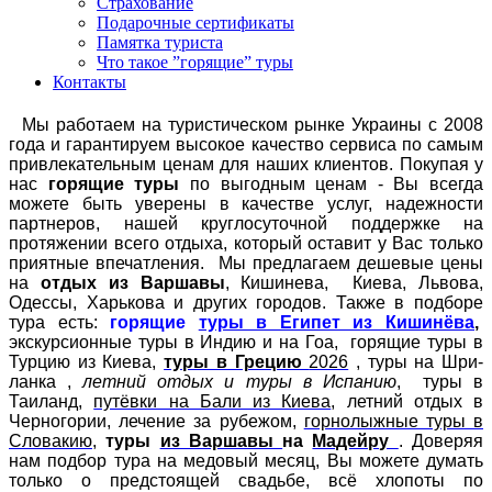
Страхование
Подарочные сертификаты
Памятка туриста
Что такое ”горящие” туры
Контакты
Мы работаем на туристическом рынке Украины с 2008
года и гарантируем высокое качество сервиса по самым
привлекательным ценам для наших клиентов. Покупая у
нас
горящие туры
по выгодным ценам - Вы всегда
можете быть уверены в качестве услуг, надежности
партнеров, нашей круглосуточной поддержке на
протяжении всего отдыха, который оставит у Вас только
приятные впечатления. Мы предлагаем дешевые цены
на
отдых из Варшавы
, Кишинева, Киева, Львова,
Одессы, Харькова и других городов. Также в подборе
тура есть:
горящие
туры в Египет из
Кишинёва
,
экскурсионные туры в Индию и на Гоа, горящие туры в
Турцию из Киева,
туры в Грецию
2026
, туры на Шри-
ланка ,
летний отдых и туры в Испанию
, туры в
Таиланд,
путёвки на Бали из Киева
, летний отдых в
Черногории, лечение за рубежом,
горнолыжные туры в
Словакию
,
туры
из Варшавы
на
Мадейру
. Доверяя
нам подбор тура на медовый месяц, Вы можете думать
только о предстоящей свадьбе, всё хлопоты по