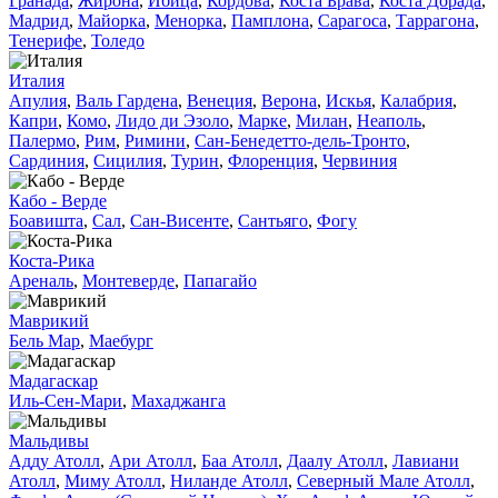
Гранада
,
Жирона
,
Ибица
,
Кордова
,
Коста Брава
,
Коста Дорада
,
Мадрид
,
Майорка
,
Менорка
,
Памплона
,
Сарагоса
,
Таррагона
,
Тенерифе
,
Толедо
Италия
Апулия
,
Валь Гардена
,
Венеция
,
Верона
,
Искья
,
Калабрия
,
Капри
,
Комо
,
Лидо ди Эзоло
,
Марке
,
Милан
,
Неаполь
,
Палермо
,
Рим
,
Римини
,
Сан-Бенедетто-дель-Тронто
,
Сардиния
,
Сицилия
,
Турин
,
Флоренция
,
Червиния
Кабо - Верде
Боавишта
,
Сал
,
Сан-Висенте
,
Сантьяго
,
Фогу
Коста-Рика
Ареналь
,
Монтеверде
,
Папагайо
Маврикий
Бель Мар
,
Маебург
Мадагаскар
Иль-Сен-Мари
,
Махаджанга
Мальдивы
Адду Атолл
,
Ари Атолл
,
Баа Атолл
,
Даалу Атолл
,
Лавиани
Атолл
,
Миму Атолл
,
Ниланде Атолл
,
Северный Мале Атолл
,