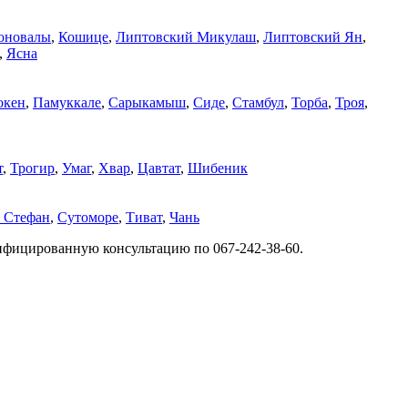
оновалы
,
Кошице
,
Липтовский Микулаш
,
Липтовский Ян
,
,
Ясна
окен
,
Памуккале
,
Сарыкамыш
,
Сиде
,
Стамбул
,
Торба
,
Троя
,
т
,
Трогир
,
Умаг
,
Хвар
,
Цавтат
,
Шибеник
. Стефан
,
Сутоморе
,
Тиват
,
Чань
ифицированную консультацию по 067-242-38-60.