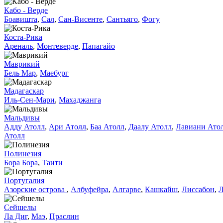
Кабо - Верде
Боавишта
,
Сал
,
Сан-Висенте
,
Сантьяго
,
Фогу
Коста-Рика
Ареналь
,
Монтеверде
,
Папагайо
Маврикий
Бель Мар
,
Маебург
Мадагаскар
Иль-Сен-Мари
,
Махаджанга
Мальдивы
Адду Атолл
,
Ари Атолл
,
Баа Атолл
,
Даалу Атолл
,
Лавиани Ато
Атолл
Полинезия
Бора Бора
,
Таити
Португалия
Азорские острова
,
Албуфейра
,
Алгарве
,
Кашкайш
,
Лиссабон
,
Л
Сейшелы
Ла Диг
,
Маэ
,
Праслин