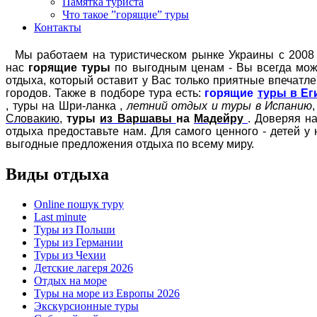
Памятка туриста
Что такое ”горящие” туры
Контакты
Мы работаем на туристическом рынке Украины с 2008 г
нас
горящие туры
по выгодным ценам - Вы всегда може
отдыха, который оставит у Вас только приятные впеча
городов. Также в подборе тура есть:
горящие
туры в Ег
, туры на Шри-ланка ,
летний отдых и туры в Испанию
Словакию
,
туры
из Варшавы
на
Мадейру
. Доверяя н
отдыха предоставьте нам. Для самого ценного - детей у
выгодные предложения отдыха по всему миру.
Виды отдыха
Online пошук туру
Last minute
Туры из Польши
Туры из Германии
Туры из Чехии
Детские лагеря 2026
Отдых на море
Туры на море из Европы 2026
Экскурсионные туры