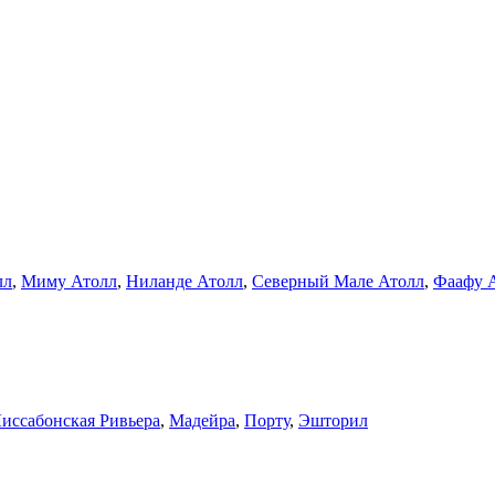
лл
,
Миму Атолл
,
Ниланде Атолл
,
Северный Мале Атолл
,
Фаафу А
иссабонская Ривьера
,
Мадейра
,
Порту
,
Эшторил