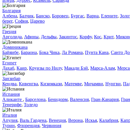
Влера
,
Дуррес
,
Ксамиль
,
Саранда
Болгария
Албена
,
Балчик
,
Банско
,
Боровец
,
Бургас
,
Варна
,
Елените
,
Золо
берег
,
София
,
Царево
Греция
Арголида
,
Афины
,
Дельфы
,
Закинтос
,
Корфу
,
Кос
,
Крит
,
Микон
Доминиканa
Байяибе
,
Бараона
,
Бока Чика
,
Ла Романа
,
Пунта Кана
,
Санто Д
Египет
Дахаб
,
Каир
,
Круизы по Нилу
,
Макади Бэй
,
Марса-Алам
,
Мерса
Занзибар
Кендва
,
Кивенгва
,
Кизимкази
,
Матемве
,
Мичамви
,
Нунгви
,
Па
Испания
Аликанте
,
Барселона
,
Бенидорм
,
Валенсия
,
Гран-Канария
,
Гран
Тенерифе
,
Толедо
Италия
Апулия
,
Валь Гардена
,
Венеция
,
Верона
,
Искья
,
Калабрия
,
Кап
Турин
,
Флоренция
,
Червиния