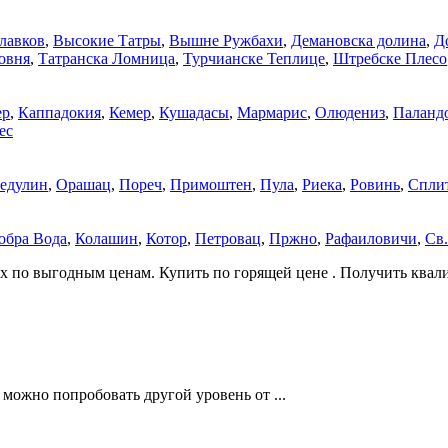
лавков
,
Высокие Татры
,
Вышне Ружбахи
,
Демановска долина
,
Д
овня
,
Татранска Ломница
,
Турчианске Теплице
,
Штребске Плесо
ер
,
Каппадокия
,
Кемер
,
Кушадасы
,
Мармарис
,
Олюдениз
,
Паланд
ес
едулин
,
Орашац
,
Пореч
,
Примоштен
,
Пула
,
Риека
,
Ровинь
,
Спли
обра Вода
,
Колашин
,
Котор
,
Петровац
,
Пржно
,
Рафаиловичи
,
Св
х по выгодным ценам. Купить по горящей цене . Получить квал
можно попробовать другой уровень от ...