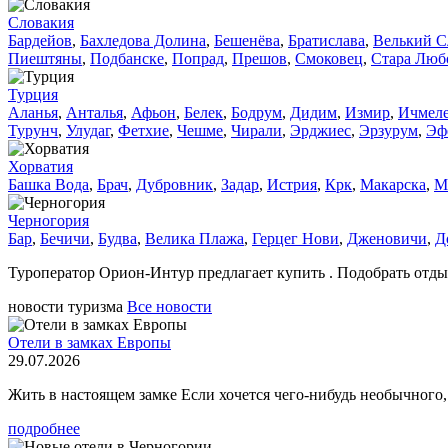
Словакия
Бардейов
,
Бахледова Долина
,
Бешенёва
,
Братислава
,
Велький С
Пиештяны
,
Подбанске
,
Попрад
,
Прешов
,
Смоковец
,
Стара Люб
Турция
Аланья
,
Анталья
,
Афьон
,
Белек
,
Бодрум
,
Дидим
,
Измир
,
Ичмел
Турунч
,
Улудаг
,
Фетхие
,
Чешме
,
Чирали
,
Эрджиес
,
Эрзурум
,
Эф
Хорватия
Башка Вода
,
Брач
,
Дубровник
,
Задар
,
Истрия
,
Крк
,
Макарска
,
М
Черногория
Бар
,
Бечичи
,
Будва
,
Велика Плажа
,
Герцег Нови
,
Дженовичи
,
Д
Туроператор Орион-Интур предлагает купить . Подобрать отды
новости туризма
Все новости
Отели в замках Европы
29.07.2026
Жить в настоящем замке Если хочется чего-нибудь необычного, 
подробнее