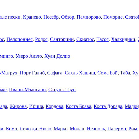
тые пески
,
Кранево
,
Несебр
,
Обзор
,
Пампорово
,
Поморие
,
Свято
ос
,
Пелопоннес
,
Родос
,
Санторини
,
Скиатос
,
Тасос
,
Халкидики
,
оминго
,
Уверо Альто
,
Хуан Долио
-Матрух
,
Порт Галиб
,
Сафага
,
Сахль Хашиш
,
Сома Бэй
,
Таба
,
Ху
дже
,
Пвани-Мчангани
,
Стоун - Таун
ада
,
Жирона
,
Ибица
,
Кордова
,
Коста Брава
,
Коста Дорада
,
Мадри
ри
,
Комо
,
Лидо ди Эзоло
,
Марке
,
Милан
,
Неаполь
,
Палермо
,
Рим