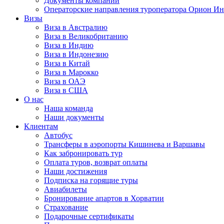
Документы компании
Операторские направления туроператора Орион Ин
Визы
Виза в Австралию
Виза в Великобританию
Виза в Индию
Виза в Индонезию
Виза в Китай
Виза в Марокко
Виза в ОАЭ
Виза в США
О нас
Наша команда
Наши документы
Клиентам
Автобус
Трансферы в аэропорты Кишинева и Варшавы
Как забронировать тур
Оплата туров, возврат оплаты
Наши достижения
Подписка на горящие туры
Авиабилеты
Бронирование апартов в Хорватии
Страхование
Подарочные сертификаты