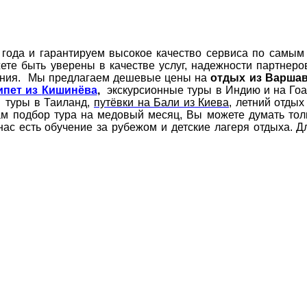
ода и гарантируем высокое качество сервиса по самым
те быть уверены в качестве услуг, надежности партнеро
тления. Мы предлагаем дешевые цены на
отдых из Варша
ипет из
Кишинёва
,
экскурсионные туры в Индию и на Го
, туры в Таиланд,
путёвки на Бали из Киева
, летний отды
ам подбор тура на медовый месяц, Вы можете думать тол
 нас есть обучение за рубежом и детские лагеря отдыха. 