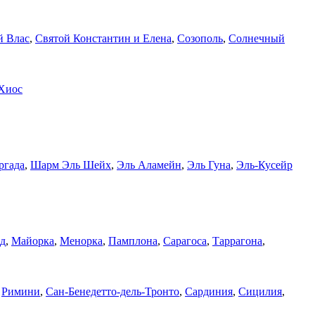
й Влас
,
Святой Константин и Елена
,
Созополь
,
Солнечный
Хиос
ргада
,
Шарм Эль Шейх
,
Эль Аламейн
,
Эль Гуна
,
Эль-Кусейр
д
,
Майорка
,
Менорка
,
Памплона
,
Сарагоса
,
Таррагона
,
,
Римини
,
Сан-Бенедетто-дель-Тронто
,
Сардиния
,
Сицилия
,