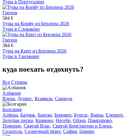
Туры в Португалию
Греция
584 €
Туры на Корфу из Берлина 2026
Туры в Словакию
Греция
384 €
Туры на Крит из Берлина 2026
Туры в Танзанию
куда поехать отдохнуть?
Все Страны
Албания
Влера
,
Дуррес
,
Ксамиль
,
Саранда
Болгария
Албена
,
Балчик
,
Банско
,
Боровец
,
Бургас
,
Варна
,
Елените
,
Золотые пески
,
Кранево
,
Несебр
,
Обзор
,
Пампорово
,
Поморие
,
Святой Влас
,
Святой Константин и Елена
,
Созополь
,
Солнечный берег
,
София
,
Царево