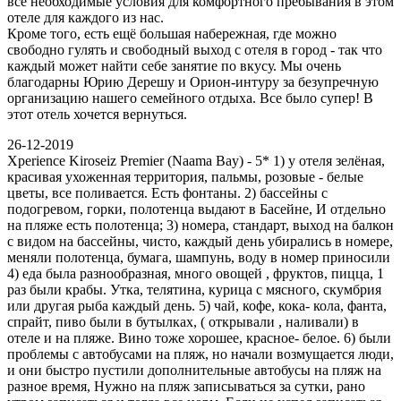
все необходимые условия для комфортного пребывания в этом
отеле для каждого из нас.
Кроме того, есть ещё большая набережная, где можно
свободно гулять и свободный выход с отеля в город - так что
каждый может найти себе занятие по вкусу. Мы очень
благодарны Юрию Дерешу и Орион-интуру за безупречную
организацию нашего семейного отдыха. Все было супер! В
этот отель хочется вернуться.
26-12-2019
Xperience Kiroseiz Premier (Naama Bay) - 5* 1) у отеля зелёная,
красивая ухоженная территория, пальмы, розовые - белые
цветы, все поливается. Есть фонтаны. 2) бассейны с
подогревом, горки, полотенца выдают в Басейне, И отдельно
на пляже есть полотенца; 3) номера, стандарт, выход на балкон
с видом на бассейны, чисто, каждый день убирались в номере,
меняли полотенца, бумага, шампунь, воду в номер приносили
4) еда была разнообразная, много овощей , фруктов, пицца, 1
раз были крабы. Утка, телятина, курица с мясного, скумбрия
или другая рыба каждый день. 5) чай, кофе, кока- кола, фанта,
спрайт, пиво были в бутылках, ( открывали , наливали) в
отеле и на пляже. Вино тоже хорошее, красное- белое. 6) были
проблемы с автобусами на пляж, но начали возмущается люди,
и они быстро пустили дополнительные автобусы на пляж на
разное время, Нужно на пляж записываться за сутки, рано