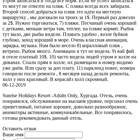
утром записаться и тогда все норм. Если не успел записаться
то могут не отвезти на пляж. С пляжа всегда всех забирали.
Второй способ добраться на пляж это идти на местную
маршрутку , мы доезжали на троих за 1$. Первый раз довезли
за 2$. Нужно торговаться, 7) пляжи. Песчаный очень хороший
с детками, меньше ветра там, теплее, на пляже кормят. Рыбок
тут мало, две рыбы видели. Плавать удобно , возле буйков
глубоко, заход хороший в море. Очень классная анимация,
зарядка, музыка. Нам было весело 8) коралловый пляж ,
ветрено. Рыбок много. Анимации я тут не видела. 9) вай фай
в отеле платный 10$. 10) часто видела людей утром в холле на
диванах. Спали прям в холле, их размещали в номер видимо
уже днём. Или сразу за доп плату. 11) паркленд новее, номера
говорили после ремонта , 8 месяцев назад делали ремонты,
холл у них красивый. В керасайз холл скромный.
06-12-2019
Sunrise Holidays Resort -Adults Only, Хургада. Отель, очень
понравился, обслуживание на высшем уровне, персонал очень
приветливый, питание хорошее, довольно разнообразное,
аниматоры активные, коммуникабельные. Все понравилось,
готовы рекомендовать данный отель.
Оставить отзыв
Ваше имя