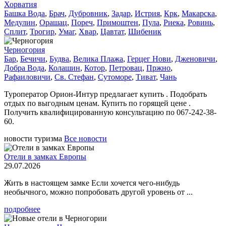
Хорватия
Башка Вода
,
Брач
,
Дубровник
,
Задар
,
Истрия
,
Крк
,
Макарска
,
Медулин
,
Орашац
,
Пореч
,
Примоштен
,
Пула
,
Риека
,
Ровинь
,
Сплит
,
Трогир
,
Умаг
,
Хвар
,
Цавтат
,
Шибеник
Черногория
Бар
,
Бечичи
,
Будва
,
Велика Плажа
,
Герцег Нови
,
Дженовичи
,
Добра Вода
,
Колашин
,
Котор
,
Петровац
,
Пржно
,
Рафаиловичи
,
Св. Стефан
,
Сутоморе
,
Тиват
,
Чань
Туроператор Орион-Интур предлагает купить . Подобрать
отдых по выгодным ценам. Купить по горящей цене .
Получить квалифицированную консультацию по 067-242-38-
60.
новости туризма
Все новости
Отели в замках Европы
29.07.2026
Жить в настоящем замке Если хочется чего-нибудь
необычного, можно попробовать другой уровень от ...
подробнее