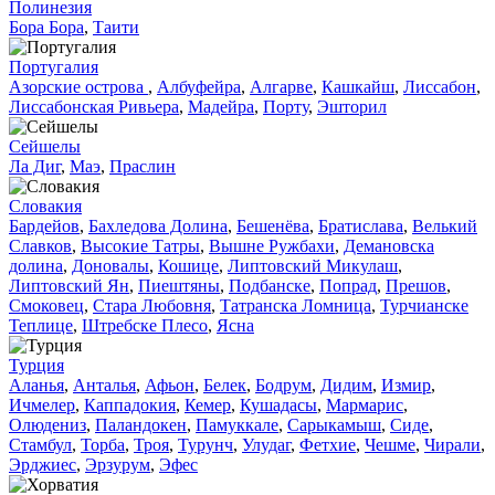
Полинезия
Бора Бора
,
Таити
Португалия
Азорские острова
,
Албуфейра
,
Алгарве
,
Кашкайш
,
Лиссабон
,
Лиссабонская Ривьера
,
Мадейра
,
Порту
,
Эшторил
Сейшелы
Ла Диг
,
Маэ
,
Праслин
Словакия
Бардейов
,
Бахледова Долина
,
Бешенёва
,
Братислава
,
Велький
Славков
,
Высокие Татры
,
Вышне Ружбахи
,
Демановска
долина
,
Доновалы
,
Кошице
,
Липтовский Микулаш
,
Липтовский Ян
,
Пиештяны
,
Подбанске
,
Попрад
,
Прешов
,
Смоковец
,
Стара Любовня
,
Татранска Ломница
,
Турчианске
Теплице
,
Штребске Плесо
,
Ясна
Турция
Аланья
,
Анталья
,
Афьон
,
Белек
,
Бодрум
,
Дидим
,
Измир
,
Ичмелер
,
Каппадокия
,
Кемер
,
Кушадасы
,
Мармарис
,
Олюдениз
,
Паландокен
,
Памуккале
,
Сарыкамыш
,
Сиде
,
Стамбул
,
Торба
,
Троя
,
Турунч
,
Улудаг
,
Фетхие
,
Чешме
,
Чирали
,
Эрджиес
,
Эрзурум
,
Эфес