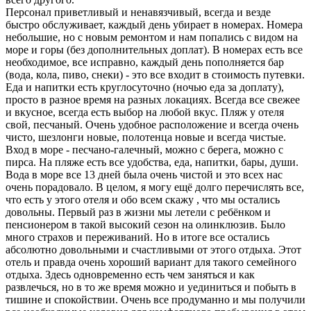
Персонал приветливый и ненавязчивый, всегда и везде
быстро обслуживает, каждый день убирает в номерах. Номера
небольшие, но с новым ремонтом и нам попались с видом на
море и горы (без дополнительных доплат). В номерах есть все
необходимое, все исправно, каждый день пополняется бар
(вода, кола, пиво, снеки) - это все входит в стоимость путевки.
Еда и напитки есть круглосуточно (ночью еда за доплату),
просто в разное время на разных локациях. Всегда все свежее
и вкусное, всегда есть выбор на любой вкус. Пляж у отеля
свой, песчаный. Очень удобное расположение и всегда очень
чисто, шезлонги новые, полотенца новые и всегда чистые.
Вход в море - песчано-галечный, можно с берега, можно с
пирса. На пляже есть все удобства, еда, напитки, бары, души.
Вода в море все 13 дней была очень чистой и это всех нас
очень порадовало. В целом, я могу ещё долго перечислять все,
что есть у этого отеля и обо всем скажу , что мы остались
довольны. Первый раз в жизни мы летели с ребёнком и
пенсионером в такой высокий сезон на олинклюзив. Было
много страхов и переживаний. Но в итоге все остались
абсолютно довольными и счастливыми от этого отдыха. Этот
отель и правда очень хороший вариант для такого семейного
отдыха. Здесь одновременно есть чем заняться и как
развлечься, но в то же время можно и уединиться и побыть в
тишине и спокойствии. Очень все продуманно и мы получили