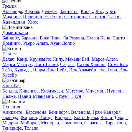
Греция
Арголида
,
Афины
,
Дельфы
,
Закинтос
,
Корфу
,
Кос
,
Крит
,
Миконос
,
Пелопоннес
,
Родос
,
Санторини
,
Скиатос
,
Тасос
,
Халкидики
,
Хиос
Доминиканa
Байяибе
,
Бараона
,
Бока Чика
,
Ла Романа
,
Пунта Кана
,
Санто
Доминго
,
Уверо Альто
,
Хуан Долио
Египет
Дахаб
,
Каир
,
Круизы по Нилу
,
Макади Бэй
,
Марса-Алам
,
Мерса-Матрух
,
Порт Галиб
,
Сафага
,
Сахль Хашиш
,
Сома Бэй
,
Таба
,
Хургада
,
Шарм Эль Шейх
,
Эль Аламейн
,
Эль Гуна
,
Эль-
Кусейр
Занзибар
Кендва
,
Кивенгва
,
Кизимкази
,
Матемве
,
Мичамви
,
Нунгви
,
Падже
,
Пвани-Мчангани
,
Стоун - Таун
Испания
Аликанте
,
Барселона
,
Бенидорм
,
Валенсия
,
Гран-Канария
,
Гранада
,
Жирона
,
Ибица
,
Кордова
,
Коста Брава
,
Коста Дорада
,
Мадрид
,
Майорка
,
Менорка
,
Памплона
,
Сарагоса
,
Таррагона
,
Тенерифе
,
Толедо