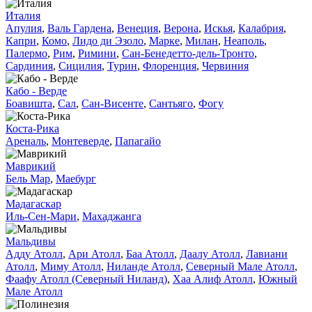
Италия
Апулия
,
Валь Гардена
,
Венеция
,
Верона
,
Искья
,
Калабрия
,
Капри
,
Комо
,
Лидо ди Эзоло
,
Марке
,
Милан
,
Неаполь
,
Палермо
,
Рим
,
Римини
,
Сан-Бенедетто-дель-Тронто
,
Сардиния
,
Сицилия
,
Турин
,
Флоренция
,
Червиния
Кабо - Верде
Боавишта
,
Сал
,
Сан-Висенте
,
Сантьяго
,
Фогу
Коста-Рика
Ареналь
,
Монтеверде
,
Папагайо
Маврикий
Бель Мар
,
Маебург
Мадагаскар
Иль-Сен-Мари
,
Махаджанга
Мальдивы
Адду Атолл
,
Ари Атолл
,
Баа Атолл
,
Даалу Атолл
,
Лавиани
Атолл
,
Миму Атолл
,
Ниланде Атолл
,
Северный Мале Атолл
,
Фаафу Атолл (Северный Ниланд)
,
Хаа Алиф Атолл
,
Южный
Мале Атолл