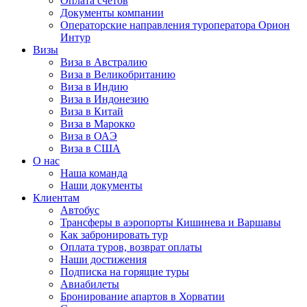
Оплата счётов
Документы компании
Операторские направления туроператора Орион
Интур
Визы
Виза в Австралию
Виза в Великобританию
Виза в Индию
Виза в Индонезию
Виза в Китай
Виза в Марокко
Виза в ОАЭ
Виза в США
О нас
Наша команда
Наши документы
Клиентам
Автобус
Трансферы в аэропорты Кишинева и Варшавы
Как забронировать тур
Оплата туров, возврат оплаты
Наши достижения
Подписка на горящие туры
Авиабилеты
Бронирование апартов в Хорватии