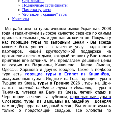
Страхование
Подарочные сертификаты
Памятка туриста
Что такое ”горящие” туры
Контакты
Мы работаем на туристическом рынке Украины с 2008
года и гарантируем высокое качество сервиса по самым
привлекательным ценам для наших клиентов. Покупая у
нас
горящие туры
по выгодным ценам - Вы всегда
можете быть уверены в качестве услуг, надежности
партнеров, нашей круглосуточной поддержке на
протяжении всего отдыха, который оставит у Вас только
приятные впечатления. Мы предлагаем дешевые цены
на
отдых из Варшавы
, Кишинева, Киева, Львова,
Одессы, Харькова и других городов. Также в подборе
тура есть:
горящие
туры в Египет из
Кишинёва
,
экскурсионные туры в Индию и на Гоа, горящие туры в
Турцию из Киева,
туры в Грецию
2026
, туры на Шри-
ланка ,
летний отдых и туры в Испанию
, туры в
Таиланд,
путёвки на Бали из Киева
, летний отдых в
Черногории, лечение за рубежом,
горнолыжные туры в
Словакию
,
туры
из Варшавы
на
Мадейру
. Доверяя
нам подбор тура на медовый месяц, Вы можете думать
только о предстоящей свадьбе, всё хлопоты по